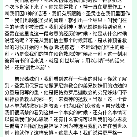
我们感谢神，祂从起初拣选我们的时候，祂就把这一
个次序肯定下来了。你先是得救了，神一直在那里作工，
叫我们因神的话语，我们有所跟随。圣灵也在我们里面作
工，我们也顺服圣灵的管理，就引出一个结果，叫我们在
主的圣洁里被造成。我们感谢神，弟兄姊妹你特别留意，
圣灵在这里说这一段救恩的经历的时候，祂是从什么时候
说起的呢？不是从我们信主那个时候算起，是从神预备救
恩的时候开始的。留意‘起初拣选’，不是说我们信主的那一
刻，乃是说我们的神在预备救恩的时候那一刻。这一刻用
彼得前书的话来说，就是‘创世以前’；用以弗所书的话来
说，还是‘创世以前’。
弟兄姊妹们，我们看到这样一件事的时候，你就了解
到，圣灵用保罗给帖撒罗尼迦教会的弟兄姊妹们的劝勉的
分量是何等的重，他是把帖撒罗尼迦教会的弟兄姊妹们带
到神预备救恩的那一刻，来看神的拯救。当然，这一个看
见不单为帖撒罗尼迦教会，也为我们众教会。弟兄姊妹，
我们很清楚的看到这样一个事实的时候，还有什么事情可
以摇动我们的心思呢？还有什么事情可以叫我们的心思发
生偏离？叫我们远离神呢？因为神选召我们乃是在创世以
前，祂就作了这样安排。这是大事！我们说得更严格一