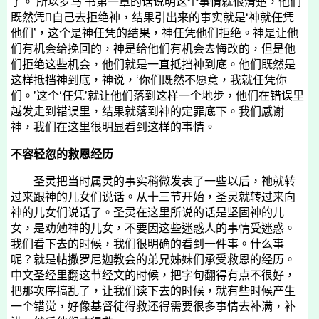
了。’所以罗马
书第一章的话说明这个事情就很清楚，他们
既然凭自己去拒绝神，结果引出来的事实就是‘神就任凭
他们’，这个是神任凭的结果，神任凭他们拒绝。神是让他
们有机会给挽回的，神是给他们有机会去悔改的，但是他
们拒绝这些机会，他们就是一直抵挡神到底。他们既然是
这样抵挡神到底，神说，‘你们既然不愿意，我就任凭你
们。’这个‘任凭’就让他们落到这样一个地步，他们在错误里
越发走到错误里，结果就落到神的定罪底下。我们感谢
神，我们在这里很明显看到这样的事情。
不容轻忽的救恩经历
圣灵把当时属灵的事实稍微发表了一些以后，祂就转
过来跟神的儿女们说话。从十三节开始，圣灵就转过来向
神的儿女们说话了。圣灵在这里所说的话是坚固神的儿
女，是劝勉神的儿女，不要因这些迷惑人的事情受迷惑。
我们看下去的时候，我们很明确的看到一件事。什么事
呢？就是帖撒罗尼迦教会的弟兄姊妹们承受救恩的经历。
中文圣经里翻这节经文的时候，把字句翻得有点不很好，
把那次序搞乱了，让我们读下去的时候，就有些时候产生
一个错觉，好像基督徒得救还得需要很多事情去补满，补