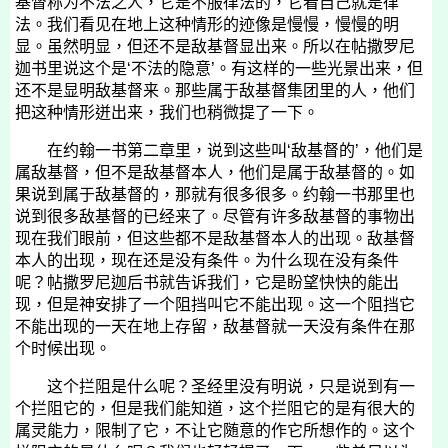
基督称为不法之人，它是不服律法的，它看自己就是律
法。我们看见在地上这种情形的迹像是慢慢，慢慢的明
显。虽然明显，但还不是敌基督显出来。所以在帖撒罗尼
迦书里说这个是‘不法的隐意’。有这样的一些光景出来，但
还不是显明敌基督来。那些属于敌基督集团里的人，他们
把这种情形迸出来，我们也稍微提了一下。
在约翰一书第二章里，说到这些叫‘敌基督的’，他们是
属敌基督，但不是敌基督本人，他们是属于敌基督的。如
果说到属于敌基督的，那就有很多很多。约翰一书那里也
说到很多敌基督的已经来了。尽管有许多敌基督的事物出
现在我们眼前，但这些都不是敌基督本人的出现。敌基督
本人的出现，现在还是没有条件。为什么现在没有条件
呢？帖撒罗尼迦后书就告诉我们，它是盼望快快的能出
现，但是神安排了一个阻挡叫它不能出现。这一个阻挡它
不能出现的一天在地上存留，敌基督就一天没有条件在那
个时候出现。
这个拦阻是什么呢？圣经里没有明说，只是说到有一
个拦阻它的，但是我们能知道，这个拦阻它的是有很大的
属灵能力，限制了它，不让它随意的作它所想作的。这个