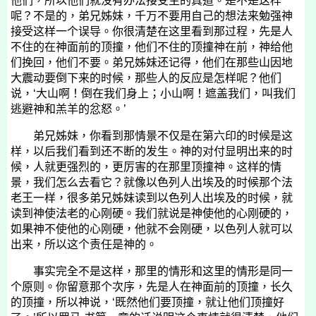
他们，所以他们就没有办法接受主的真道。是不是这样
呢？不是的，弟兄姊妹，千万不要用自己的想法来勉强神
接受这样一个误导。你很清楚在这里看到那过程，先是人
不住的在神面前的顶撞，他们不住的顶撞神在前，神给他
们挽回，他们不要。弟兄姊妹还记得，他们在那些山因地
大震动要倒下来的时候，那些人的反应是怎样呢？他们
说，‘大山啊！倒在我们身上；小山啊！遮盖我们，叫我们
逃避神和羔羊的忿怒。’
弟兄姊妹，你看到那情景不仅是在第六印的时候是这
样，以后我们看到还不断的发生。神的对付显明出来的时
候，人就更强烈的，更厉害的在那里顶撞神。这样的情
景，我们怎么去看它？就像以色列人出埃及的时候那个法
老王一样，很多弟兄姊妹读到以色列人出埃及的时候，就
读到神使法老的心刚硬。我们就说是神使他的心刚硬的，
如果神不使他的心刚硬，他就不会刚硬，以色列人就可以
出来，所以这个责任是神的。
事实完全不是这样，那里的情形和这里的情形是同一
个原则。你留意那个次序，先是人在神面前的顶撞，长久
的顶撞，所以神说，‘既然他们要顶撞，就让他们顶撞好