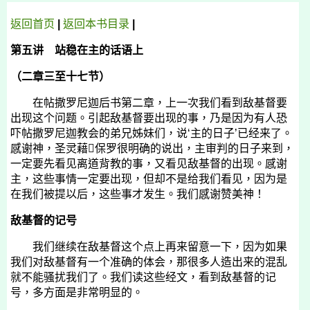
返回首页
|
返回
本书
目录
|
第五讲 站稳在主的话语上
（二章三至十七节）
在帖撒罗尼迦后书第二章，上一次我们看到敌基督要
出现这个问题。引起敌基督要出现的事，乃是因为有人恐
吓帖撒罗尼迦教会的弟兄姊妹们，说‘主的日子’已经来了。
感谢神，圣灵藉保罗很明确的说出，主审判的日子来到，
一定要先看见离道背教的事，又看见敌基督的出现。感谢
主，这些事情一定要出现，但却不是给我们看见，因为是
在我们被提以后，这些事才发生。我们感谢赞美神！
敌基督的记号
我们继续在敌基督这个点上再来留意一下，因为如果
我们对敌基督有一个准确的体会，那很多人造出来的混乱
就不能骚扰我们了。我们读这些经文，看到敌基督的记
号，多方面是非常明显的。