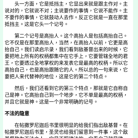
头一方面，它是抵挡主，它显出来就是跟主作对。主
说对的，它就说不对；主说要作的事情，它说不能作。主
不要作的事情，它就鼓动人去作。反正它就是一直在那里
抵挡主。这是它头一个记号。
第二个记号是高抬人。这个高抬人是包括高抬自己。
它不仅是在那里高抬人，当然，在高抬人以前，它更是高
抬自己。我们读启示录，我们看到敌基督出来的时候，它
要把地上所有的权柄都集中在它手上，它要管辖
全地的
君
王，它要透过全地掌权的来发表它是最高的权柄。所以它
高抬自己，也是高抬跟随它的人。所以总的一句来说，它
要把人来代替神的地位，这是它的第二个特点。
然后，我们还看到它的第三个特点，那就是它自称自
己是神。它高抬自己到一个地步，它不单是最高的权柄，
并且它就是神。这是一个非常明确的记号。
不法的隐意
在帖撒罗尼迦后书里很明显的给我们指出敌基督。在
帖撒罗尼迦后书里，圣灵也给我们留意到一件事，这个敌