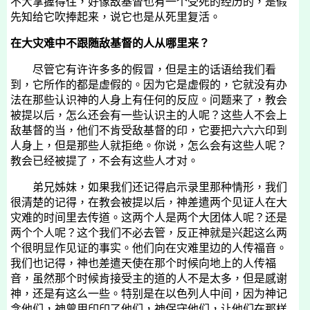
不大掌握得住，好像敌基督也有一个受死的经历的，是假
先知给它吹捧起来，说它也是从死里复活。
在大灾难中不跟随敌基督的人从哪里来？
尽管它有许许多多的假冒，但是主的话语给我们看
到，它所作的都是虚假的。因为它是虚假的，它就没有办
法在那些认识神的人身上有任何的反应。问题来了，教会
被提以后，怎么还会有一些认识主的人呢？这些人不会上
敌基督的当，他们不肯受敌基督的印，它要把六六六印到
人身上，但是那些人就拒绝。你说，怎么会有这些人呢？
教会已经被提了，不会有这些人才对。
弟兄姊妹，如果我们还记得启示录里那种情形，我们
很清楚的记得，在教会被提以后，神差遣两个见证人在大
灾难的时间里去传道。这两个人是两个大团体人呢？还是
两个个人呢？这个我们不必去管，反正神就是兴起这么两
个很明显作见证的事实。他们向在灾难里边的人传福音。
我们也记得，神也差遣天使在那个时候向地上的人传福
音，虽然那个时候肯接受主的道的人不是太多，但是感谢
神，还是有这么一些。特别是在以色列人中间，因为神记
念他们，神曾用印印了他们，神保守他们，让他们在那样