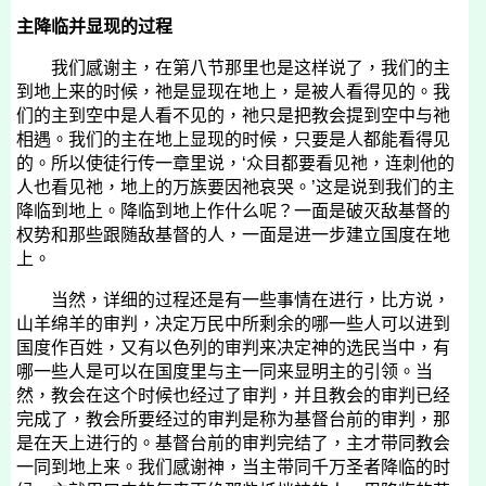
主降临并显现的过程
我们感谢主，在第八节那里也是这样说了，我们的主
到地上来的时候，祂是显现在地上，是被人看得见的。我
们的主到空中是人看不见的，祂只是把教会提到空中与祂
相遇。我们的主在地上显现的时候，只要是人都能看得见
的。所以使徒行传一章里说，‘众目都要看见祂，连刺他的
人也看见祂，地上的万族要因祂哀哭。’这是说到我们的主
降临到地上。降临到地上作什么呢？一面是破灭敌基督的
权势和那些跟随敌基督的人，一面是进一步建立国度在地
上。
当然，详细的过程还是有一些事情在进行，比方说，
山羊绵羊的审判，决定万民中所剩余的哪一些人可以进到
国度作百姓，又有以色列的审判来决定神的选民当中，有
哪一些人是可以在国度里与主一同来显明主的引领。当
然，教会在这个时候也经过了审判，并且教会的审判已经
完成了，教会所要经过的审判是称为基督台前的审判，那
是在天上进行的。基督台前的审判完结了，主才带同教会
一同到地上来。我们感谢神，当主带同千万圣者降临的时