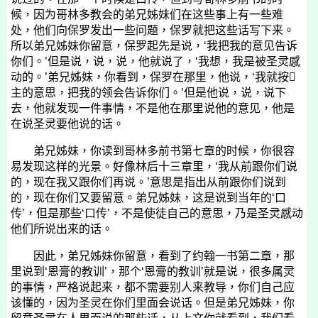
候，因为哥林多教会的弟兄姊妹们在这些事上有一些难
处，他们向保罗发出一些问题，保罗就把这些话写下来。
所以弟兄姊妹你留意，保罗起先是说，‘我把我的意见告诉
你们。’但是说，说，说，他就说了，‘我想，我是被圣灵感
动的。’弟兄姊妹，你看到，保罗在那里，他说，‘我就按
主的意思，把我的领会告诉你们。’但是他说，说，说下
去，他就发现一件事情，不是他在那里说他的意见，他是
在说圣灵要他说的话。
弟兄姊妹，你读到哥林多前书第七章的时候，你很容
易发现这样的光景。好像林后十三章里，‘我从前跟你们说
的，现在我又跟你们再说。’意思是指出从前跟你们说到
的，现在你们又要留意。弟兄姊妹，这是说到当年的‘口
传’，但是那些‘口传’，不是使徒自己的意思，乃是圣灵感动
他们所说出来的话。
因此，弟兄姊妹你留意，看到了约翰一书第二章，那
里说到‘恩膏的教训’，那个‘恩膏的教训’就是说，很多属灵
的事情，严格说起来，都不需要别人来教导，你们自己应
该懂的，因为圣灵在你们里面会说话。但是弟兄姊妹，你