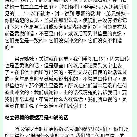
留意圣灵在人里面说的那些话，从上文你就看到，我们看
约翰一书二章二十四节，‘论到你们，务要将那从起初所听
见的……’，以下就讲，讲，讲到‘恩膏的教训’。弟兄姊妹，
你很清楚的看见，圣灵在那里说话，使徒们并没有把它记
录下来，但是有记录或没有记录都不是问题，问题是在从
前圣灵说的话，不管是口传，或以后写到书信里的真道，
它们完全是一致的，它们没有冲突的，它们没有不和谐
的。
弟兄姊妹，关键就在这里。我们重视‘口传’，因为口传
也是圣灵说的话，但是那些口传以后都记录到文字上去
了。在书信上面所写出来的，有些是从前口传的说话说过
的，有些是当时圣灵感动说出来的。不管是口传也好，是
书信也好，那个源头是圣灵，所以在他们当中是没有任何
彼此冲突的。我们感谢神，主的话很清楚的告诉我们，要
我们非常重视，不管是什么人在说话，我们所重视的，是
圣灵在那里说了什么话。我们感谢主！
站立得稳的根据乃是神说的话
所以保罗当时提醒帖撒罗尼迦的弟兄姊妹们，‘你们要
站立得稳。’根据什么来站立呢？‘我们的口传和书信上的