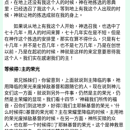
点，在地上还没有我这个人的时候，神在祂拣选的恩典
里，已经选召了我这个人，等到地上有我这个人出现的时
候，神就让祂的拣选成就在我的身上。
如果说从地上有我这个人开始，神选召我，也选中了
七十几年。用人的时间来算，七十几年实在是不短。但是
在神作这个拣选的安排里，那实在算不得什么，只是有七
十几年。并不是七百几年，也不是七万几年，乃是在创世
以前，乃是在起初的时候，神就是这样的来定意要恩待我
这个人。我们实在感谢我们的主！
等候得主的荣光
弟兄姊妹们，你留意到，上面就说到主降临的事，祂
用降临的荣光来废掉敌基督和跟随它的人。现在说到神儿
女们这一方面，就说到另外一件事，仍然是主的荣光，仍
然是主荣耀的显现。我们看十四节，‘神藉我们所传的福
音，召你们到这地步，好得我们主耶稣基督的荣光。’什
么时候得基督的荣光呢？主在荣耀里降临的时候，主用祂
的荣光废掉敌基督的时候。在另一方面，神所买赎的众
人，也在那一个时候得了耶稣基督的荣光。这个是神救恩