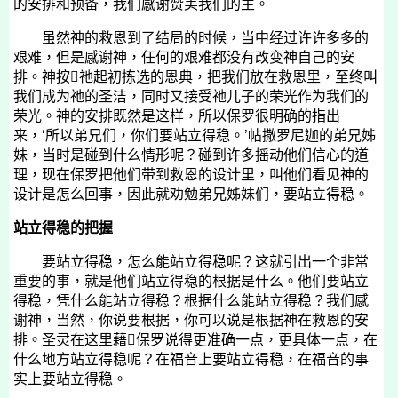
的安排和预备，我们感谢赞美我们的主。
虽然神的救恩到了结局的时候，当中经过许许多多的
艰难，但是感谢神，任何的艰难都没有改变神自己的安
排。神按祂起初拣选的恩典，把我们放在救恩里，至终叫
我们成为祂的圣洁，同时又接受祂儿子的荣光作为我们的
荣光。神的安排既然是这样，所以保罗很明确的指出
来，‘所以弟兄们，你们要站立得稳。’帖撒罗尼迦的弟兄姊
妹，当时是碰到什么情形呢？碰到许多摇动他们信心的道
理，现在保罗把他们带到救恩的设计里，叫他们看见神的
设计是怎么回事，因此就劝勉弟兄姊妹们，要站立得稳。
站立得稳的把握
要站立得稳，怎么能站立得稳呢？这就引出一个非常
重要的事，就是他们站立得稳的根据是什么。他们要站立
得稳，凭什么能站立得稳？根据什么能站立得稳？我们感
谢神，当然，你说要根据，你可以说是根据神在救恩的安
排。圣灵在这里藉保罗说得更准确一点，更具体一点，在
什么地方站立得稳呢？在福音上要站立得稳，在福音的事
实上要站立得稳。