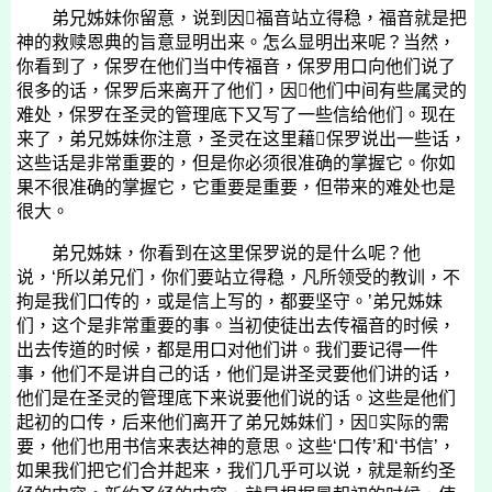
弟兄姊妹你留意，说到因福音站立得稳，福音就是把
神的救赎恩典的旨意显明出来。怎么显明出来呢？当然，
你看到了，保罗在他们当中传福音，保罗用口向他们说了
很多的话，保罗后来离开了他们，因他们中间有些属灵的
难处，保罗在圣灵的管理底下又写了一些信给他们。现在
来了，弟兄姊妹你注意，圣灵在这里藉保罗说出一些话，
这些话是非常重要的，但是你必须很准确的掌握它。你如
果不很准确的掌握它，它重要是重要，但带来的难处也是
很大。
弟兄姊妹，你看到在这里保罗说的是什么呢？他
说，‘所以弟兄们，你们要站立得稳，凡所领受的教训，不
拘是我们口传的，或是信上写的，都要坚守。’弟兄姊妹
们，这个是非常重要的事。当初使徒出去传福音的时候，
出去传道的时候，都是用口对他们讲。我们要记得一件
事，他们不是讲自己的话，他们是讲圣灵要他们讲的话，
他们是在圣灵的管理底下来说要他们说的话。这些是他们
起初的口传，后来他们离开了弟兄姊妹们，因实际的需
要，他们也用书信来表达神的意思。这些‘口传’和‘书信’，
如果我们把它们合并起来，我们几乎可以说，就是新约圣