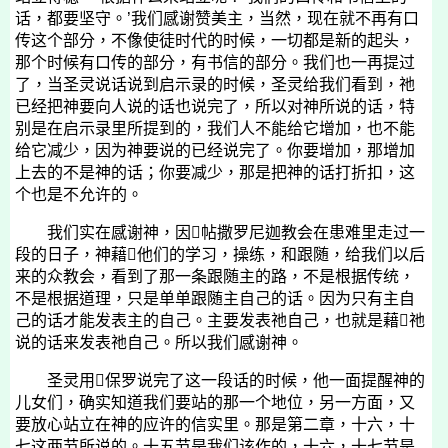
话，都要坚守。’我们感谢赞美主，当然，现在就不再有口
传这个部分，不像使徒时代的时候，一切都是新的起头，
那个时候有口传的部分，有书信的部分。我们也一再提过
了，当圣灵说话说到启示录的时候，圣灵给我们看到，祂
已经把神要向人说的话也说完了，所以对神所说的话，特
别是在启示录里所提到的，我们人不能给它增加，也不能
给它减少，因为神要说的已经说完了。你要增加，那增加
上去的不是神的话；你要减少，那是把神的话打折扣，这
个也是不允许的。
我们实在感谢神，因帖撒罗尼迦教会在患难里走过一
段的日子，神藉他们的学习，操练，和跟随，给我们以后
来的众教会，看到了那一条跟随主的路，不是根据传统，
不是根据道理，只是单单跟随主自己的话。因为只有主自
己的话才能发表主的自己。主要发表祂自己，也就是藉祂
说的话来发表祂自己。所以我们感谢神。
圣灵用保罗说完了这一段话的时候，他一面提醒神的
儿女们，确实知道我们要站的那一个地位，另一方面，又
要放心站立在神的应许的信实里。那是第二章，十六，十
七这两节所说的。十五节是我们该作的，十六，十七节是