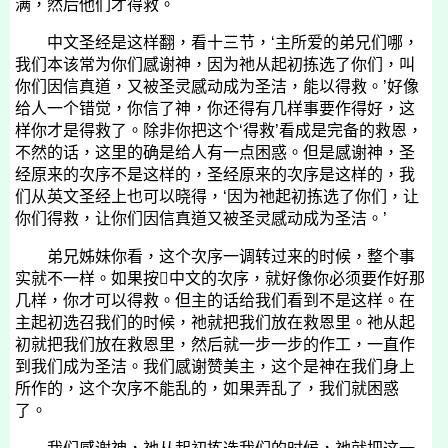
满，然后他们才得救。
中文圣经是这样翻，看十三节，‘主所爱的弟兄们哪，
我们本该常为你们感谢神，因为祂从起初拣选了你们，叫
你们因信真道，又被圣灵感动成为圣洁，能以得救。’好像
给人一个错觉，你信了神，你还得有几样事要作得好，这
样你才是得救了。除非你把这个‘得救’看成是完备的救恩，
不然的话，这里的确是给人有一点困惑。但是感谢神，圣
经原来的次序不是这样的，圣经原来的次序是这样的，我
们从英文圣经上也可以晓得，‘因为祂起初拣选了你们，让
你们得救，让你们因信真道又被圣灵感动成为圣洁。’
弟兄姊妹你看，这个次序一调转过来的时候，整个事
实就不一样。如果按中文的次序，就好像你必须要作好那
几样，你才可以得救。但主的话给我们看到不是这样。在
主起初选召我们的时候，祂就把我们放在救恩里。祂从起
初就把我们放在救恩里，然后就一步一步的作工，一直作
到我们成为圣洁。我们感谢赞美主，这个是神在我们身上
所作的，这个次序不能乱的，如果弄乱了，我们就困惑
了。