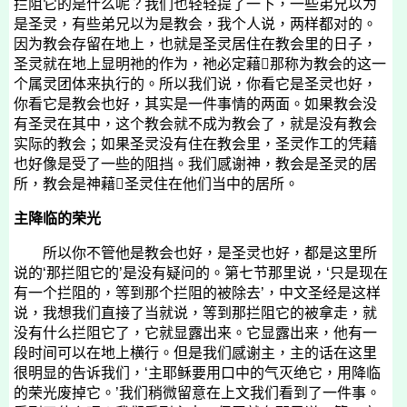
拦阻它的是什么呢？我们也轻轻提了一下，一些弟兄以为
是圣灵，有些弟兄以为是教会，我个人说，两样都对的。
因为教会存留在地上，也就是圣灵居住在教会里的日子，
圣灵就在地上显明祂的作为，祂必定藉那称为教会的这一
个属灵团体来执行的。所以我们说，你看它是圣灵也好，
你看它是教会也好，其实是一件事情的两面。如果教会没
有圣灵在其中，这个教会就不成为教会了，就是没有教会
实际的教会；如果圣灵没有住在教会里，圣灵作工的凭藉
也好像是受了一些的阻挡。我们感谢神，教会是圣灵的居
所，教会是神藉圣灵住在他们当中的居所。
主降临的荣光
所以你不管他是教会也好，是圣灵也好，都是这里所
说的‘那拦阻它的’是没有疑问的。第七节那里说，‘只是现在
有一个拦阻的，等到那个拦阻的被除去’，中文圣经是这样
说，我想我们直接了当就说，等到那拦阻它的被拿走，就
没有什么拦阻它了，它就显露出来。它显露出来，他有一
段时间可以在地上横行。但是我们感谢主，主的话在这里
很明显的告诉我们，‘主耶稣要用口中的气灭绝它，用降临
的荣光废掉它。’我们稍微留意在上文我们看到了一件事。