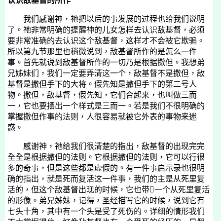
认识敌基督的所作
我们感谢神，祂把以后的事发展的过程也给我们说明
了。祂非常明确的提醒神的儿女怎样去认识敌基督，必须
要非常准确的去认识这个敌基督，这样才不会被它欺骗。
所以第九节那里也稍微说到，敌基督所作的是怎么一件
事。首先就说到敌基督所作的一切乃是根据撒但。我想弟
兄姊妹们，我们一定要弄清这一个，敌基督不是撒但，敌
基督是撒但手下的大将。假先知是撒但手下的第二号人
物。撒但，敌基督，假先知，它们合起来，也叫做三而
一，它也要摆出一个样式是三而一。若是我们不很明确的
掌握撒但作事的法则，人很容易就被它外表的事物来迷
惑。
感谢神，祂给我们很清楚的指出，敌基督的出现完完
全全是根据撒但的法则。它根据撒但的法则，它可以行很
多的奇事，但是这些都是虚假的。有一件事启示录也很明
确的指出，就是死而复活这一件事，我们的主是从死里复
活的，但这个敌基督出现的时候，它也带一个从死里复活
的形像。弟兄姊妹，记得，圣经描写它的时候，说到它有
七头十角，其中有一个头是受了死伤的。详细的情形我们