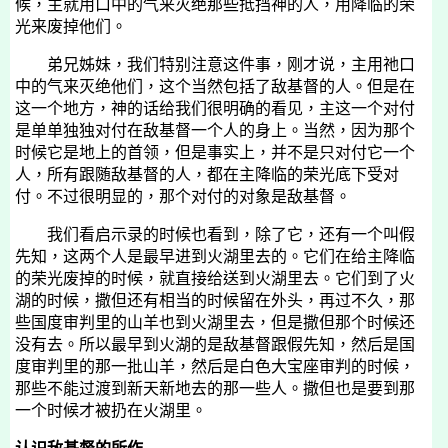
候，主就用口中的气来灭绝那些抵挡神的人，用降临的荣
光来废掉他们。
弟兄姊妹，我们特别注意这件事，刚才说，主用祂口
中的气来灭绝他们，这个当然包括了敌基督的人。但是在
这一个地方，神的话给我们很明确的看见，主这一个对付
是单单独独对付在敌基督一个人的身上。当然，因为那个
时候它是地上的首领，但是事实上，并不是只对付它一个
人，所有跟随敌基督的人，都在主降临的荣光底下受对
付。不过很明显的，那个对付的对象是敌基督。
我们看启示录的时候也看到，除了它，还有一个叫假
先知，这两个人是最早进到火湖里去的。它们在给主降临
的荣光废掉的时候，就直接给送到火湖里去。它们到了火
湖的时候，撒但还有相当的时候留在外头，再过不久，那
些国度审判里的山羊也到火湖里去，但是撒但那个时候还
没有去。所以最早到火湖的是敌基督跟假先知，然后是国
度审判里的那一批山羊，然后是白色大宝座审判的时候，
那些不能过渡到新天新地去的那一些人。撒但也是要到那
一个时候才被扔在火湖里。