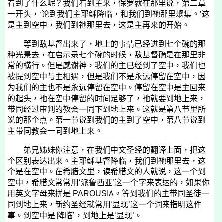
看到了什么呢？我们看到主来，保罗就在那里说，第二章
一开头，‘论到我们主耶稣降临，和我们到祂那里聚集。’这
是主到空中，我们到祂那里去，这是主再来的开始。
等到敌基督出来了，地上的事情已经进到七个碗的那
种光景去，在启示录七个碗的时候，敌基督确是在那里非
常的横行。但是感谢神，我们的主已经到了空中，我们也
被提到空中与主相遇，但是我们不是永远停留在空中，因
为我们的主也不是永远停留在空中。停留在空中是主回来
的起头，祂在空中停留的时间足够了，祂就要到地上来，
带同经过审判的教会一同下到地上来。这就是第八节里所
说的那个点。第一节说到我们的主到了空中，第八节说到
主带同教会一同到地上来。
弟兄姊妹你注意，在我们中文圣经的翻译上面，把这
个区别表达出来。主耶稣基督降临，我们到祂那里去，这
个是在空中。在希腊文里，读希腊文的人就说，这一个到
空中，希腊文常常用‘派鲁西亚’这一个字来表达的，如果你
用英文字母来拼是
PAROUSIA
。等到我们的主带同圣徒一
同到地上来，新约圣经就常用‘显现’这一个词来指明这件
事。到空中是‘降临’，到地上是‘显现’。