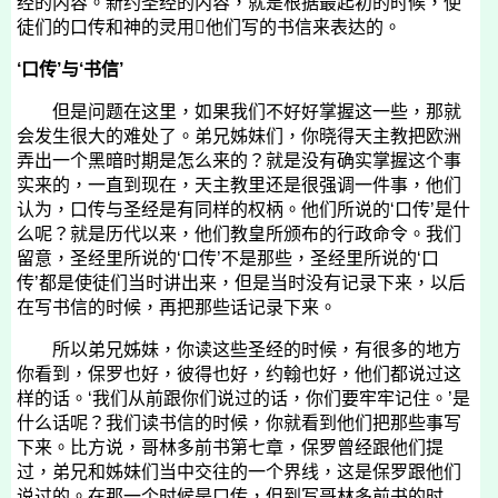
经的内容。新约圣经的内容，就是根据最起初的时候，使
徒们的口传和神的灵用他们写的书信来表达的。
‘口传’与‘书信’
但是问题在这里，如果我们不好好掌握这一些，那就
会发生很大的难处了。弟兄姊妹们，你晓得天主教把欧洲
弄出一个黑暗时期是怎么来的？就是没有确实掌握这个事
实来的，一直到现在，天主教里还是很强调一件事，他们
认为，口传与圣经是有同样的权柄。他们所说的‘口传’是什
么呢？就是历代以来，他们教皇所颁布的行政命令。我们
留意，圣经里所说的‘口传’不是那些，圣经里所说的‘口
传’都是使徒们当时讲出来，但是当时没有记录下来，以后
在写书信的时候，再把那些话记录下来。
所以弟兄姊妹，你读这些圣经的时候，有很多的地方
你看到，保罗也好，彼得也好，约翰也好，他们都说过这
样的话。‘我们从前跟你们说过的话，你们要牢牢记住。’是
什么话呢？我们读书信的时候，你就看到他们把那些事写
下来。比方说，哥林多前书第七章，保罗曾经跟他们提
过，弟兄和姊妹们当中交往的一个界线，这是保罗跟他们
说过的。在那一个时候是口传，但到写哥林多前书的时