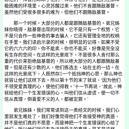
极困难的环境里，心灵苏醒过来，他们不肯跟随敌基督。
虽然他们受很多很多的难为，但他们不跟随敌基督。
那一个时候，大部分的人都是跟随敌基督的。弟兄姊
妹你晓得，敌基督出现的时候，它不是只有一个权势，它
不是只会作一些神奇的事去骗人，它还有管理全地的权柄
在手里。我们读启示录的时候，很明显的记得，如果不受
它的六六六的印，你不能卖，你也不能买，好像是完全没
有生存的空间。在这样的光景底下，不是很多人肯付那么
重的代价来拒绝敌基督的，所以绝大部分的人都跟随敌基
督。但是还有少数的人，他们拣选主，站在主的一边。在
这样的光景底下，人既然存一个抵挡神的心思，那么神也
就容让他们这样下去。所以第十节的末了就说，‘因为他们
不领受爱真理的心，使他们得救。’十一节再说，‘故此，神
就给他们一个生发错误的心，叫他们信从虚谎，使一切不
信从真理，倒喜爱不义的人，都被定罪。’
弟兄姊妹，我们常常读到这一类经文的时候，我们心
里就发生难处了，我们好像觉得他们不肯接受神的真道，
并不是他们真的不愿意，而是神把一个生发错误的心给了