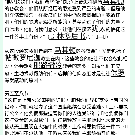
马其顿
“弟兄姊妹们，我们希望你们知道上帝怎样恩待
的各教会。他们从所经历的患难受到严重的考验；但是他
们充满着快乐，在极度的贫困中仍然慷慨捐助。我敢证
明，他们的捐助是竭尽所能的，甚至超过了他们的力量。
犹太
自愿地，他们向我们恳求，让他们在接济
的信徒这
哥林多后书
一件善事上有份。”（
八：

—

）
马其顿
从这段经文我们看到在“
的各教会”，就是包括了
帖撒罗尼迦
教会在内，这些教会的信徒不仅会彼此相
耶路撒冷
爱，还会想到
教会的需要，知道他们的欠
保罗
缺，主动捐献帮助他们。这样的信仰态度才是使徒
深受感动的原因。
第五至八节：

这正是上帝公义审判的证据，证明你们配得享受上帝国的
福泽。你们就是为了这个国度继续在忍受苦难。

上帝要执
行公义。他要使那些迫害你们的人遭受患难；

他要使你们
这些受苦的人跟我们一同得到释放。主耶稣和他大能的天
使从天上显现在火焰中的时候，上帝就要执行这一件事。

他要惩罚不承认他、不听从有关我们主耶稣福音的那些