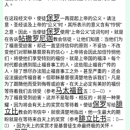
人。
保罗
在这段经文中，使徒
一再提起上帝的公义。请注
意，圣经谈及上帝的“公义”时，其所表示的意义含有“怜悯”
保罗
之意。因此，当使徒
使用“上帝公义”这词句时，就是
帖撒罗尼迦
在告诉
教会信徒，让他们知道：当他们为
了福音受迫害，却还一直坚持信仰的原则，不妥协、不改
变他们对耶稣基督原有的信心，上帝将会因此加倍怜悯他
们，将使他们享受特别的福份，就是上帝国的福泽。每个
时代都会遇到阻止福音事工的人，这些阻止福音广传的
人，除了想尽办法阻止福音事工之外，甚至严重的，还会
设法逼迫传福音者。但耶稣基督很清楚地告诉我们，凡是
为了跟随他而受到侮辱或迫害，在天上必定有美好的福份
马太福音
等待着我们去领受（参考
五：

—

）。
为了福音受到迫害，这并不是耻辱，相反的，将是一种荣
保罗
腓
耀，因为将会有天上的奖赏在等待着。使徒
写给
立比
教会的书信中，就很清楚地指出，他一生最大的期
腓立比书
盼就是在等待来自天上的奖赏（参考
三：

—

），因为天上的奖赏才是基督徒生命最终极的关怀。