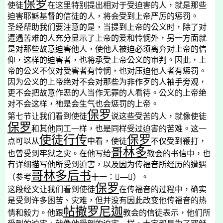
保罗
使徒
在这里特别提出相对于受迫害的人，就是那些
迫害耶稣基督的信徒的人，将会受到上帝严厉的惩罚。
圣经帮助我们要注意的是，当提到上帝的公义时，除了对
遭遇苦难的人充分显示了上帝的爱和怜悯外，另一方面就
是对那些故意迫害他人，使他人被迫必须离弃对上帝的信
仰，这样的迫害者，也将承受上帝公义的审判。因此，上
帝的公义不仅对受害者有怜悯，也对压迫他人者有惩罚。
因为公义的上帝绝对不会对那些为非作歹的人袖手旁观，
更不会把故意作恶的人当作无罪的人看待。公义的上帝绝
对不会这样，祂是会生气也会惩罚的上帝。
保罗
第七节让我们看到使徒
说这些受苦的人，就像使徒
保罗
和其他同工一样，也是同样受过迫害的苦难。这一
使徒行传
保罗
点可以从
中看，使徒
不仅受到鞭打，
哥林多
也曾受到牢狱之灾。在他写给
教会的书信中，也
有详细描写他所受到迫害，以及因为传福音所经历的遭遇
哥林多后书
（参考
十一：

—

）。
保罗
这段经文让我们看到使徒
在传福音的过程中，确实
是受到许多困苦、灾难，但并没有因此改变他传福音的热
帖撒罗尼迦
情和毅力。他跟
教会的信徒表示，他们所