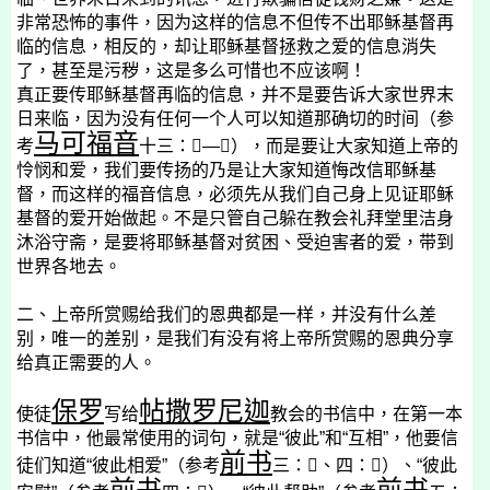
非常恐怖的事件，因为这样的信息不但传不出耶稣基督再
临的信息，相反的，却让耶稣基督拯救之爱的信息消失
了，甚至是污秽，这是多么可惜也不应该啊！
真正要传耶稣基督再临的信息，并不是要告诉大家世界末
日来临，因为没有任何一个人可以知道那确切的时间（参
马可福音
考
十三：

—

），而是要让大家知道上帝的
怜悯和爱，我们要传扬的乃是让大家知道悔改信耶稣基
督，而这样的福音信息，必须先从我们自己身上见证耶稣
基督的爱开始做起。不是只管自己躲在教会礼拜堂里洁身
沐浴守斋，是要将耶稣基督对贫困、受迫害者的爱，带到
世界各地去。
二、上帝所赏赐给我们的恩典都是一样，并没有什么差
别，唯一的差别，是我们有没有将上帝所赏赐的恩典分享
给真正需要的人。
保罗
帖撒罗尼迦
使徒
写给
教会的书信中，在第一本
书信中，他最常使用的词句，就是“彼此”和“互相”，他要信
前书
徒们知道“彼此相爱”（参考
三：

、四：

）、“彼此
前书
前书