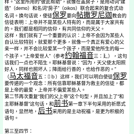
样。”这里所用的“彼此帮助”，就像在盖房子，是用动词“建
造”（
demo
）和名词“房子”（
oikos
）联合起来的复合式动
保罗
帖撒罗尼迦
名词。换句话说，使徒
要向
教会的
信徒表明：上帝并不是某些人特有的，而是属于大家共有
的。我们都是相同的信仰，有共同信仰的天父。
这样，我们就有了一个重要的认识：上帝不会因为某些人
自认比较特别，就爱那个更多，就像一个真正有爱心的父
亲一样，并不会比较爱某一个孩子，而是爱他所生的每一
约翰福音
个孩子。“上帝爱世人”（参考
三：
廴
），这句
话我们一点也不陌生。耶稣基督说：“因为，天父使太阳照
好人，同样也照坏人；降雨给行善的，也给作恶的。”
马太福音
保罗
（
五：

ｂ）这样，我们可以明白使徒
要传递的一个观念：所有信靠耶稣基督为救主的信徒，都
是上帝的最爱，上帝并不偏爱某些人。
第二节再次重复“我们的父上帝”这个句型，并且加上了“和
前书
主耶稣基督”这句话，和
第一章下半句采用的祈愿式
后书
语句，显然地，
采用的是主动祝福，是更为积极的
语句。
第三至四节：