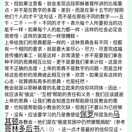
文，但如果注意看，就会发现这段耶稣基督所讲的比喻重
点，并不是在数字的多寡、差别，而是在第十五节的“按照
他们个人的才干”这句话，而不是在那些不同的数字
——
五
千、二千、一千。不同的才干，表示每个人所要担当的功
能不一样。如果每个人的能力都一样，这样的社会必定会
很奇怪，这样的家庭也一样很糟糕。
上帝给我们的恩典都是一样的，这种恩典各有不同，但都
有一个相同的要求，就是要大家尽心、尽力、尽意完成福
音传播的事工，就是这样，非常清楚。并不是要我们拿各
种不同的恩典相互比较，更不是要我们拿来计较，这是非
常不正确的态度。上帝的恩典不是数字的问题，而是怎样
将这些奇妙的恩典彼此相互分享、欣赏。如果没有这样的
心态，就算拥有再多的恩典，也是枉然。
教会就是以耶稣基督的名建立起来的信仰共同体，因此，
就应该有“彼此”、“互相”帮助的责任和义务。我们应该感谢
上帝的恩典，让我们教会知道怎样帮助原住民教会的需
要，也知道帮助弱小教会的欠缺，但我们不要以为已经够
保罗
马
了，没有，应该要学习的乃是像使徒
所提及的
其顿
各教会，他们是在“极度贫困中仍然慷慨捐助”（参考
哥林多后书
八：

），这一点才是最好的信仰见证。