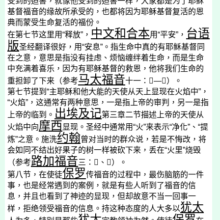
受到的迫害，就像他受到的迫害一样，大家都是为了耶稣
基督福音的缘故所承受的，也都将因为耶稣基督复活的恩
典而蒙受生命复活的福份。
中文和合本
台语
在第七节这里用“释放”，
用“平安”，
版
圣经翻译很好，用“安息”。指生命中真的有耶稣基督同
在之意，意思是指没有挂虑、烦恼缠绊着生命，而是生命
中充满着喜乐，因为有耶稣基督的救恩，他将我们生命的
马太福音
重担卸了下来（参考
十一：

—

）。
第七节提到“主耶稣和他大能的天使从天上显现在火焰中”，
“火焰”，这通常有两种意思，一是指上帝的审判，另一是指
出埃及记
上帝的临到。
第三章二节描述上帝的天使从
摩西
火焰中向
显现。圣经中通常用“火”来表示“净化”、“提
约翰
炼”之意。施洗
曾对当时的群众说，若是不悔改，将
会如同不结出好果子的树一样被砍下来，丢在“火里”烧毁
路加福音
（参考
三：

、

）。
保罗
第八节，在使徒
传福音的过程中，最伤脑筋的一件
事，也是经常遇到的案例，就是有些人听到了福音的信
息，并且也看到了神迹的显现，但却故意不当一回事一
犹太
样，拒绝领受福音的信息。持这种态度的人大多以
犹太
保罗