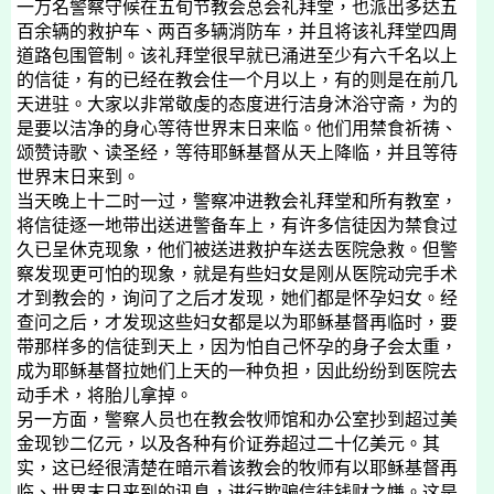
一万名警察守候在五旬节教会总会礼拜堂，也派出多达五
百余辆的救护车、两百多辆消防车，并且将该礼拜堂四周
道路包围管制。该礼拜堂很早就已涌进至少有六千名以上
的信徒，有的已经在教会住一个月以上，有的则是在前几
天进驻。大家以非常敬虔的态度进行洁身沐浴守斋，为的
是要以洁净的身心等待世界末日来临。他们用禁食祈祷、
颂赞诗歌、读圣经，等待耶稣基督从天上降临，并且等待
世界末日来到。
当天晚上十二时一过，警察冲进教会礼拜堂和所有教室，
将信徒逐一地带出送进警备车上，有许多信徒因为禁食过
久已呈休克现象，他们被送进救护车送去医院急救。但警
察发现更可怕的现象，就是有些妇女是刚从医院动完手术
才到教会的，询问了之后才发现，她们都是怀孕妇女。经
查问之后，才发现这些妇女都是以为耶稣基督再临时，要
带那样多的信徒到天上，因为怕自己怀孕的身子会太重，
成为耶稣基督拉她们上天的一种负担，因此纷纷到医院去
动手术，将胎儿拿掉。
另一方面，警察人员也在教会牧师馆和办公室抄到超过美
金现钞二亿元，以及各种有价证券超过二十亿美元。其
实，这已经很清楚在暗示着该教会的牧师有以耶稣基督再
临、世界末日来到的讯息，进行欺骗信徒钱财之嫌。这是