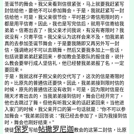
圣诞节的舞会。我父亲看到信很紧张，马上就要我赶紧写
封信给他，要他不可以参加舞会。于是，我就赶紧写一封
信给他。可是，我父亲很节俭，平时甚少寄信用限时的，
都是用平信寄。因此，我也是写完信后，就用平信寄给我
弟弟。信寄出去了，我父亲才问我说，有没有寄限时？我
说没有，只寄平信。我父亲认为这样会来不及，怕我弟弟
真的去参加圣诞节舞会，于是要我随即又再另外写一封
信，强调绝对不可以去跳舞。然后又要我多加上一些话，
包括说要弟弟赶紧回来，参加教会圣歌队的报佳音，说什
么教会要举行成人坚信礼，他已经替我弟弟报了名，一定
要回来。
于是，我就这样子照父亲的交代写了，这次的信是寄限时
的。比原先的普通信还要快。因此，我弟弟接到限时信的
时候，原先的普通信还没有收到。可是，因为限时信是在
隔天才寄出去的，当我弟弟接到信时，舞会已经开完了，
他也去跳过了舞。但他有听我父亲的话赶紧回来。当他进
入家门的时候，我父亲开口的第一句话就是：“你不可以参
加舞会。”我弟弟回答说：“我已经去参加了。因为我接到信
时，舞会也刚好结束。”
保罗
帖撒罗尼迦
使徒
写给
教会的这第二封信，比原