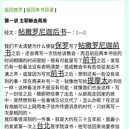
返回首页
|
返回
本书
目录
|
第一讲
主耶稣会再来
帖撒罗尼迦后书
经文：
一：

—

保罗
帖撒罗尼迦前
我们不太清楚为什么使徒
写了
书
之后，还会再写一次信给该教会，而且前后两本书信的
前书
时间相隔的时间很短，很有可能是写了
之后，发现
仍有一些看法没有表明清楚，造成教会中有些信徒发出不
前书
满之声，或是因为写完
之后，想到还有一些没有说
提摩太
到的事，现在再来补充一次，就像他写给
的书信
一样。这种看法并不是没有可能，就像我们也会这样，写
了一封信之后，随即把信寄了出去，从邮局走回家的途
中，突然想到有一些事情忘记交代了，怎么办呢？在还没
有电脑可以上网用电子信件传递消息的时代，只好再写一
次是相同的。
我印象很深刻的一件事，就是大约在三十五年前，我最小
台北
的弟弟第一次上
医学院读书，他写信回来说要参加