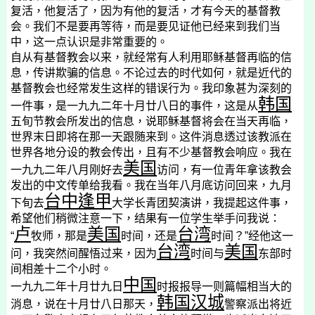
复活，他复活了，因为有他的复活，才有今天的基督教
会。我们不是要再等待，而是要见证他已经来到我们当
中，这一点认识是非常重要的。
自从有基督教会以来，就经常有人利用耶稣基督再临的信
息，传讲欺骗的信息。不论过去的时代如何，就是近代的
基督教会也经常发生这样的错误行为。我印象甚为深刻的
韩国
一件事，是
一九九二年十月廿八日
的事件，这是从
五旬节教会所发出的信息，说耶稣基督将会在当天再临，
世界末日即将在那一天跟随来到。这件消息透过该教派在
世界各地分设的教会传出，且有不少基督教会响应。我在
美国
一九九二年八月刚好去
访问，有一位青年拿该教会
发出的中文传单给我看。我在当年八月底访问回来，九月
台中逢甲
下旬去
大学长青团契演讲，我提起这件事，
希望他们稍微注意一下，结果有一位学生举手问我说：
卢
美国
台湾
“
牧师，那是
时间，还是
时间？”经他这一
台湾
美国
问，我突然间醒悟过来，因为
时间与
东部时
间相差十二个小时。
中国
一九九二年十月廿九日
时报报导一则篇幅相当大的
韩国汉城
消息，说在
十月廿八日
那天，
警察派出将近