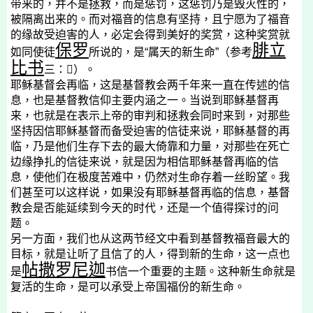
带来的，并不是拯救，而是惩罚，这惩罚乃是毁灭性的，
被隔离出来的。而对福音的信息有坚持，且宁愿为了福音
的缘故受迫害的人，必定会得到美好的奖赏，这种奖赏就
保罗
腓立
如同使徒
所说的，是“属天的新生命”（参考
比书
三：

）。
耶稣基督会再临，这是基督教会两千年来一直在传述的信
息，也是基督教信仰主要内涵之一。当说到耶稣基督再
来，也就是在表示上帝的审判和拯救会同时来到，对那些
坚持因信耶稣基督而备受迫害的信徒来说，耶稣基督的再
临，乃是他们生存下去的最大倚靠和力量，对那些在死亡
边缘挣扎的信徒来说，就是因为相信耶稣基督再临的信
息，使他们在极度苦难中，仍然对生命存着一丝盼望。我
们甚至可以这样说，如果没有耶稣基督再临的信息，基督
教会是否能延续到今天的时代，还是一个值得探讨的问
题。
另一方面，我们也从这两节经文中看到基督教福音最大的
目标，就是让听了且信了的人，得到新的生命，这一点也
帖撒罗尼迦
是
书信一个重要的主题。这种新生命就是
复活的生命，是可以承受上帝国福份的新生命。