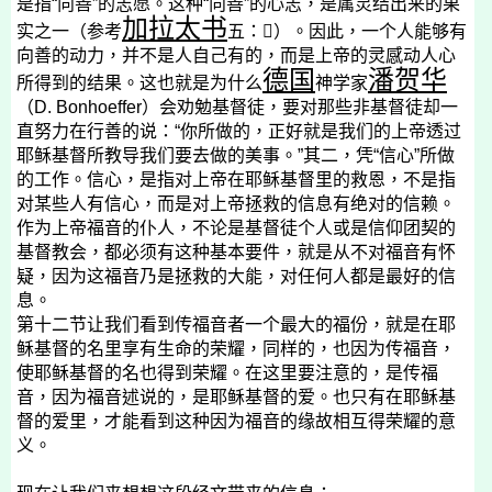
是指“向善”的志愿。这种“向善”的心志，是属灵结出来的果
加拉太书
实之一（参考
五：

）。因此，一个人能够有
向善的动力，并不是人自己有的，而是上帝的灵感动人心
德国
潘贺华
所得到的结果。这也就是为什么
神学家
（
D. Bonhoeffer
）会劝勉基督徒，要对那些非基督徒却一
直努力在行善的说：“你所做的，正好就是我们的上帝透过
耶稣基督所教导我们要去做的美事。”其二，凭“信心”所做
的工作。信心，是指对上帝在耶稣基督里的救恩，不是指
对某些人有信心，而是对上帝拯救的信息有绝对的信赖。
作为上帝福音的仆人，不论是基督徒个人或是信仰团契的
基督教会，都必须有这种基本要件，就是从不对福音有怀
疑，因为这福音乃是拯救的大能，对任何人都是最好的信
息。
第十二节让我们看到传福音者一个最大的福份，就是在耶
稣基督的名里享有生命的荣耀，同样的，也因为传福音，
使耶稣基督的名也得到荣耀。在这里要注意的，是传福
音，因为福音述说的，是耶稣基督的爱。也只有在耶稣基
督的爱里，才能看到这种因为福音的缘故相互得荣耀的意
义。