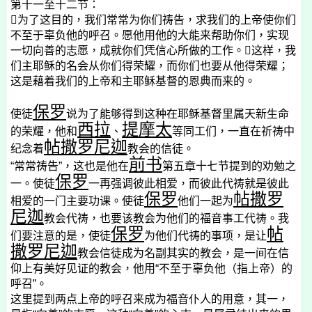
第十一至十二节：

为了这目的，我们常常为你们祷告，求我们的上帝使你们
不至于辜负他的呼召。愿他用他的大能来帮助你们，实现
一切向善的志愿，成就你们凭信心所做的工作。

这样，我
们主耶稣的名会从你们得荣耀，而你们也要从他得荣耀；
这是藉着我们的上帝和主耶稣基督的恩典而来的。
保罗
使徒
说为了能够得到这种在耶稣基督里属天新生命
西拉
提摩太
的荣耀，他和
、
等同工们，一直在祈祷中
帖撒罗尼迦
纪念着
教会的信徒。
前书
“常常祷告”，这也是他在
第五章十七节提到的劝勉之
保罗
一。使徒
一再强调彼此相爱，而彼此代祷就是彼此
保罗
帖撒罗
相爱的一门主要功课。使徒
他们一起为
尼迦
教会代祷，也要该教会为他们的福音事工代祷。我
保罗
帖
们要注意的是，使徒
为他们代祷的事项，是让
撒罗尼迦
教会信徒成为名副其实的教会，是一间在信
仰上有美好见证的教会，他用“不至于辜负他（指上帝）的
呼召”。
这里提到两点上帝的呼召来成为福音仆人的用意，其一，