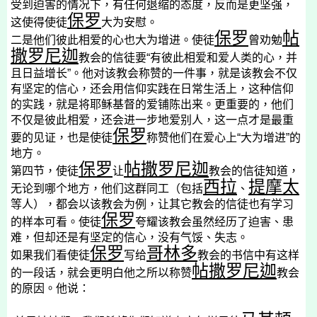
受到迫害的情况下，有任何退缩的态度，反而是更坚强，
保罗
这使得使徒
大为安慰。
保罗
帖
二是他们彼此相爱的心也大为增进。使徒
曾劝勉
撒罗尼迦
教会的信徒要“有彼此相爱和爱人类的心，并
且日益增长”。他对该教会称赞的一件事，就是该教会不仅
有坚定的信心，还会用信仰实践在日常生活上，这种信仰
的实践，就是将耶稣基督的爱铺陈出来。更重要的，他们
不仅是彼此相爱，还会进一步地爱别人，这一点才是最重
保罗
要的见证，也是使徒
称赞他们在爱心上“大为增进”的
地方。
保罗
帖撒罗尼迦
第四节，使徒
让
教会的信徒知道，
西拉
提摩太
无论到哪个地方，他们这群同工（包括
、
等人），都会以该教会为例，让其它教会的信徒也有学习
保罗
的样本可看。使徒
夸耀该教会虽然经历了迫害、患
难，但却还是有坚定的信心，没有气馁、失志。
保罗
哥林多
如果我们看使徒
写给
教会的书信中有这样
帖撒罗尼迦
的一段话，就会更明白他之所以称赞
教会
的原因。他说：