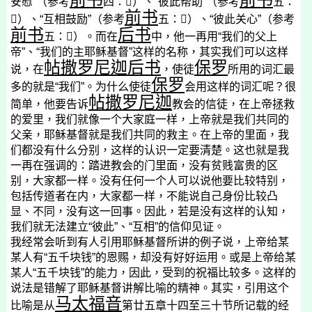
安慰”（参考
四：

）、“彼此帮助”（参考
五：
前书

）、“互相鼓励”（参考
五：

）、“彼此关心”（参考
前书
后书
五：

）。而在
中，他一再用“我们的父上
帝”、“我们的主耶稣基督”这样的名称，其实我们可以这样
帖撒罗尼迦后书
保罗
说，在
，使徒
所用的词汇最
保罗
多的就是“我们”。为什么使徒
会用这样的词汇呢？很
帖撒罗尼迦
简单，他要告诉
教会的信徒，在上帝拯救
的爱里，我们就像一个大家庭一样，上帝就是我们共同的
父亲，耶稣基督就是我们共同的救主。在上帝的里面，我
们都没有什么分别，这样的认识一定要清楚。这也就是我
一再在强调的：踏进教会的门里面，没有贫贱富贵的区
别，大家都一样。没有任何一个人可以说他要比较特别，
包括传道者在内，大家都一样，不能说自己身份比较凸
显、不同，没有这一回事。因此，若是没有这样的认知，
我们就无法建立“彼此”、“互相”的信仰见证。
我经常会听到有人引用耶稣基督所讲的例子说，上帝给某
某人有“五千块钱”的恩赐，却没有好好运用。或是上帝给某
某人“五千块钱”的能力，因此，受到的祝福比较多。这样的
说法是错解了耶稣基督讲解比喻的精神。其实，引用这个
马太福音
比喻是从
第廿五章十四至三十节所记载的经