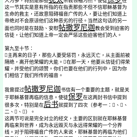
人为多，特别是那些
宗教领袖为然。使徒
在
这一节其实是意有所指的在指责那些不但不信耶稣基督为
生命的救主，还故意阻碍福音广传的人，要让他们知道上
帝绝对不会原谅他们这种恶劣的行径。当然这句话的另一
帖撒罗尼迦
面也同时是在鼓励、安慰
教会受到迫害的
信徒，让他们知道上帝一定会严惩这些迫害他们的人。
第九至十节：

主再来的日子，那些人要受惩罚，永远灭亡，从主面前被
隔绝，离开他荣耀的大能。

在那一天，他要从信徒们得荣
耀，并受他们的颂赞。你们也要在他们的行列中，因为你
们相信了我们所传的福音。
帖撒罗尼迦
我曾提过
书信有一个重要的主题，就是关
保罗
于耶稣基督再临的信息。使徒
在这两封书信中提到
后书
很多次，特别是在
就提到了四次（参考一：

、

、
二、

、

）。
这两节可说是完全对立的经文，主要的区别就在耶稣基督
再临来到世界，成为永远毁灭与永远得荣耀的一个分界
线。对于阻碍福音广传的人来说，耶稣基督的再临为他们