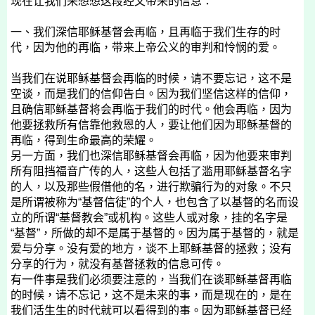
现在让我们来想想这段经文带来的信息：
一、我们深信耶稣基督会再临，且再临于我们生存的时
代，因为他的再临，带来上帝公义的审判和怜悯的爱。
当我们在说耶稣基督会再临的时候，请不要忘记，这不是
空谈，而是我们的信仰告白。因为我们坚信这样的信仰，
且确信耶稣基督将会再临于我们的时代。他会再临，因为
他要拯救所有信靠他救恩的人，要让他们因为耶稣基督的
再临，得到生命最高的荣耀。
另一方面，我们也深信耶稣基督会再临，因为他要来审判
所有阻挡福音广传的人，这些人包括了滥用耶稣基督名字
的人，以及那些假借他的名，进行欺骗行为的对象。不只
是所谓被称为“基督信徒”的个人，也包含了以基督的名而设
立的所谓“基督教会”或机构。这些人或对象，挂的名字是
“基督”，所做的却不是属于基督的。因为属于基督的，就是
爱与分享。没有爱的地方，谈不上耶稣基督的拯救；没有
分享的行为，就没有基督拯救的信息可传。
有一件事是我们必须要注意的，当我们在谈耶稣基督再临
的时候，请不忘记，这不是未来的事，而是现在的，是在
我们活生生的时代就可以看得到的事。因为耶稣基督已经