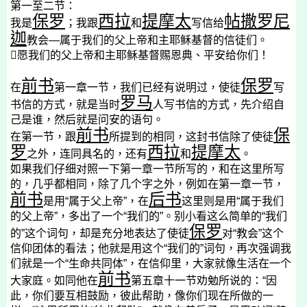
第一至二节：
保罗
西拉
提摩太
帖撒罗尼
我是
；我跟
和
写信给
迦
教会
—
属于我们的父上帝和主耶稣基督的信徒们。

愿我们的父上帝和主耶稣基督赐恩典、平安给你们！
前书
保罗
在
第一章一节，我们已经有说明过，使徒
写
罗马
书信的方式，就是当时
人写书信的方式，先介绍自
己是谁，然后就是问安的语句。
前书
保
在第一节，跟
所提到的相同，这封书信除了使徒
罗
西拉
提摩太
之外，连同具名的，还有
和
。
如果我们仔细对照一下第一章一节所写的，和在这里所写
的，几乎都相同，除了几个字之外，例如在第一章一节，
前书
后书
是用“属于父上帝”，在
这里则是用“属于我们
的父上帝”，多出了一个“我们的”。别小看这么简单的“我们
保罗
的”这个词句，却是充分地表达了使徒
对“教会”这个
信仰团体的看法；他就是用这个“我们的”词句，再次强调我
们就是一个“生命共同体”，在信仰里，大家就像生活在一个
前书
大家庭。如同他在
第五章十一节劝勉所说的：“因
此，你们要互相鼓励，彼此帮助，像你们现在所做的一