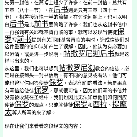
先第一封信，在篇幅上短少了许多。在前一封信，总共有
后书
五章（八十一节），在
则是只有三章（四十七
节），相差接近快一半的篇幅。在讨论问题上，也可以明
后书
前书
白
是比
要简略了许多。我们也从这封书信中
保
一再强调有关耶稣基督再临的事，就可以发现当使徒
罗
前书
写
提到有关耶稣基督再临的事时，造成信徒们对
这件重要的信仰认知产生了误解，因此，他认为有必要加
帖撒罗尼迦后书
以澄清，或是进一步说明，
就是这
样写出来的。
帖撒罗尼迦
从这里，我们也可以想到
教会的信徒，必
定是在接到头一封书信后，有不同的意见或看法，他们可
保罗
能也曾写信回答使徒
，表达他们的看法。若是果真
保罗
有写信给使徒
，那就很可惜，因为他们写的书信并
没有被收藏在圣经中，我们也因此无法知悉他们如何回应
保罗
保罗
西拉
提摩
使徒
的观点，只能就使徒
和
、
太
等人所写的来了解。
现在让我们来看看这段经文的内容：