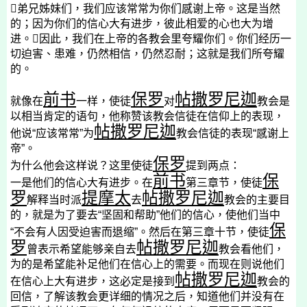

弟兄姊妹们，我们应该常常为你们感谢上帝。这是当然
的；因为你们的信心大有进步，彼此相爱的心也大为增
进。

因此，我们在上帝的各教会里夸耀你们。你们经历一
切迫害、患难，仍然相信，仍然忍耐；这就是我们所夸耀
的。
前书
保罗
帖撒罗尼迦
就像在
一样，使徒
对
教会是
以相当肯定的语句，他称赞该教会信徒在信仰上的表现，
帖撒罗尼迦
他说“应该常常”为
教会信徒的表现“感谢上
帝”。
保罗
为什么他会这样说？这里使徒
提到两点：
前书
保
一是他们的信心大有进步。在
第三章节，使徒
罗
提摩太
帖撒罗尼迦
解释当时派
去
教会的主要目
的，就是为了要去“坚固和帮助”他们的信心，使他们当中
保
“不会有人因受迫害而退缩”。然后在第三章十节，使徒
罗
帖撒罗尼迦
曾表示希望能够亲自去
教会看他们，
为的是希望能补足他们在信心上的需要。而现在则说他们
帖撒罗尼迦
在信心上大有进步，这必定是接到
教会的
回信，了解该教会更详细的情况之后，知道他们并没有在