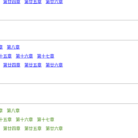
第廿四章
第廿五章
第廿六章
章
第八章
十五章
第十六章
第十七章
第廿四章
第廿五章
第廿六章
章
第八章
十五章
第十六章
第十七章
第廿四章
第廿五章
第廿六章