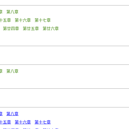
章
第八章
十五章
第十六章
第十七章
第廿四章
第廿五章
第廿六章
章
第八章
章
第八章
十五章
第十六章
第十七章