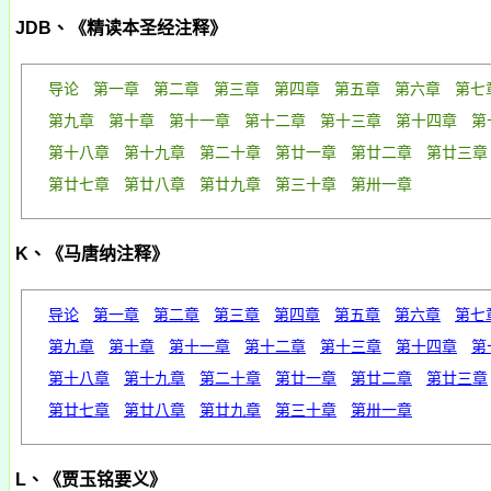
JDB
、《精读本圣经注释》
导论
第一章
第二章
第三章
第四章
第五章
第六章
第七
第九章
第十章
第十一章
第十二章
第十三章
第十四章
第
第十八章
第十九章
第二十章
第廿一章
第廿二章
第廿三章
第廿七章
第廿八章
第廿九章
第三十章
第卅一章
K、《马唐纳注释》
导论
第一章
第二章
第三章
第四章
第五章
第六章
第七
第九章
第十章
第十一章
第十二章
第十三章
第十四章
第
第十八章
第十九章
第二十章
第廿一章
第廿二章
第廿三章
第廿七章
第廿八章
第廿九章
第三十章
第卅一章
L、《贾玉铭要义》