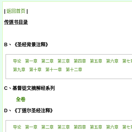
|
返回首页
|
传道书目录
B
、《圣经背景注释》
导论
第一章
第二章
第三章
第四章
第五章
第六章
第七
第九章
第十章
第十一章
第十二章
C
、基督徒文摘解经系列
全卷
D
、《丁道尔圣经注释》
导论
第一章
第二章
第三章
第四章
第五章
第六章
第七