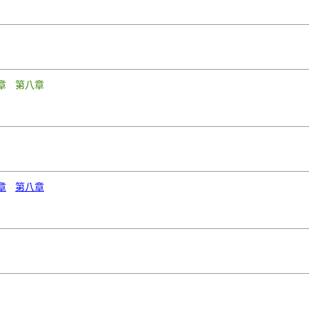
章
第八章
章
第八章