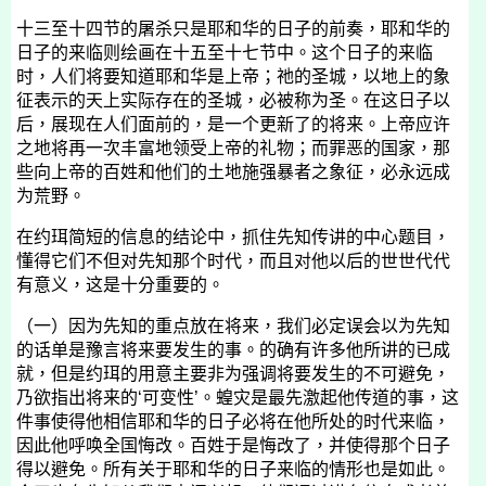
十三至十四节的屠杀只是耶和华的日子的前奏，耶和华的
日子的来临则绘画在十五至十七节中。这个日子的来临
时，人们将要知道耶和华是上帝；祂的圣城，以地上的象
征表示的天上实际存在的圣城，必被称为圣。在这日子以
后，展现在人们面前的，是一个更新了的将来。上帝应许
之地将再一次丰富地领受上帝的礼物；而罪恶的国家，那
些向上帝的百姓和他们的土地施强暴者之象征，必永远成
为荒野。
在约珥简短的信息的结论中，抓住先知传讲的中心题目，
懂得它们不但对先知那个时代，而且对他以后的世世代代
有意义，这是十分重要的。
（一）因为先知的重点放在将来，我们必定误会以为先知
的话单是豫言将来要发生的事。的确有许多他所讲的已成
就，但是约珥的用意主要非为强调将要发生的不可避免，
乃欲指出将来的‘可变性’。蝗灾是最先激起他传道的事，这
件事使得他相信耶和华的日子必将在他所处的时代来临，
因此他呼唤全国悔改。百姓于是悔改了，并使得那个日子
得以避免。所有关于耶和华的日子来临的情形也是如此。