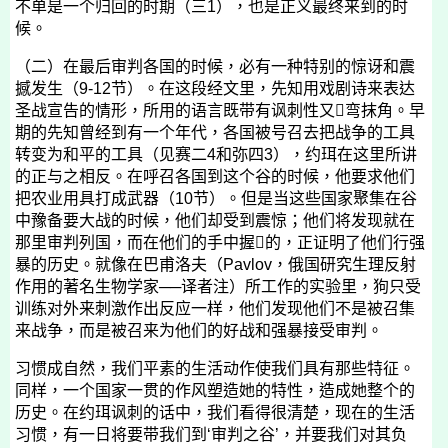
不单是一个归回的时期（三
1
），也是正义最终来到的时
候。
（二）在最后审判各国的时候，必有一种特别的惊讶和震
撼发生（
9-12
节）。在这段经文里，先知用戏剧诗来表达
圣战宣告的情形，所用的语言既带有讽刺性又

弯抹角。早
期的先知曾经到有一个年代，各国被号召去把战争的工具
转变为和平的工具（见赛二
4
和弥四
3
），约珥在这里所讲
的正与之相反。在呼召各国到这个谷的时候，他要求他们
把农业用具打成武器（
10
节）。但是当这些国家聚集在谷
中豫备要大战的时候，他们却受到震惊；他们将发现就在
那里审判列国，而在他们的手中握

的，正证明了他们行强
暴的历史。就像在巴甫洛夫（
Pavlov
，俄国研究生理反射
作用的著名生物学家
──
译者注）所工作的实验里，狗只受
训练对外来刺激作出反应一样，他们发现他们不是被召集
来战争，而是被召来为他们的好战和强暴接受审判。
习惯成自然，我们平素的生活动作使我们具有那些特征。
同样，一个国家一贯的作风塑造她的特性，造成她整个的
历史。在约珥讽刺的话中，我们看得很清楚，现在的生活
习惯，有一日将要带我们到‘审判之谷’，并要我们对其负