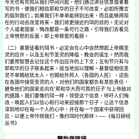
今天也有先知从我们中间兴起，他们通过讲台信息或者着
写的书，使我们相信耶和华的日子不可改变，必如所豫言
的临到我们；如果我们不单单能辨别出来，而且能够用现
在的行动去改变将来，我们将更接近约珥的目的。无论对
个人或者国家，悔改都是一条可行之路，引导我们去看见
上帝愤怒的反面，即上帝慈爱的看顾。
（二）基督徒看约珥书，必定会在心中自然想起上帝赐圣
灵的应许，以及五旬节圣灵的降临、教会的诞生。然而我
们要用智慧去记住这个作出应许的上下文；五旬节只有与
耶和华的日子联系起来，适当地加以理解。基督徒相信圣
灵不单赐给犹太人，也赐给外邦人（各国的人民），这些
在各国中接受圣灵的人，对他们的国家都负有某些责任，
避免他们的国家走向在‘耶和华大而可畏的日子’与上帝敌对
的道路。我们要像约珥一样，领受这个信息，呼吁人们悔
改，唤起人们以信心和行动来迎接那个日子，让这个信息
深刻地印在每一个人的心中，并在每一个国家中获得回
应，以便上帝怜悯我们，像约珥时代那样。
──
《每日研经
丛书》
赞助商链接