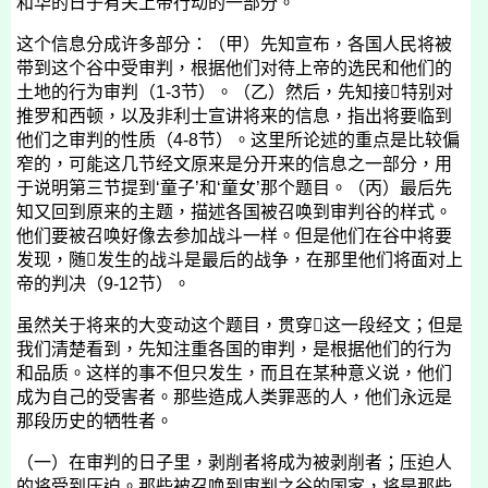
和华的日子有关上帝行动的一部分。
这个信息分成许多部分：（甲）先知宣布，各国人民将被
带到这个谷中受审判，根据他们对待上帝的选民和他们的
土地的行为审判（
1-3
节）。（乙）然后，先知接

特别对
推罗和西顿，以及非利士宣讲将来的信息，指出将要临到
他们之审判的性质（
4-8
节）。这里所论述的重点是比较偏
窄的，可能这几节经文原来是分开来的信息之一部分，用
于说明第三节提到‘童子’和‘童女’那个题目。（丙）最后先
知又回到原来的主题，描述各国被召唤到审判谷的样式。
他们要被召唤好像去参加战斗一样。但是他们在谷中将要
发现，随

发生的战斗是最后的战争，在那里他们将面对上
帝的判决（
9-12
节）。
虽然关于将来的大变动这个题目，贯穿

这一段经文；但是
我们清楚看到，先知注重各国的审判，是根据他们的行为
和品质。这样的事不但只发生，而且在某种意义说，他们
成为自己的受害者。那些造成人类罪恶的人，他们永远是
那段历史的牺牲者。
（一）在审判的日子里，剥削者将成为被剥削者；压迫人
的将受到压迫。那些被召唤到审判之谷的国家，将是那些