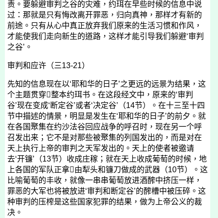
责。要躲避审判之谷的灾难，约珥在早些时候的信息中说
过：那就是只有悔改离开罪恶，归向真神，那样才有新的
前途。只有从心中真正放弃我们原来的生活习惯和作风，
才能使我们走向新生的道路，这样才能引导我们躲避‘审判
之谷’。
审判和应许（三
13-21
）
先知的信息现在以‘耶和华的日子’之更远的远景为结果，这
个主题贯穿

整本约珥书。在这段经文中，原来的‘审判
谷’现在变成‘断定谷’或者‘决定谷’（
14
节）。在十三至十四
节中描述的情景，明显是发生在‘耶和华的日子’的前夕。就
在各国聚集在约沙法谷回应战争的呼召时，现在另一个呼
召发出来；它不是对那些被聚集的列国发出的，而是对在
天上执行上帝的审判之天军发出的。天上的使者被邀请
去‘开镰’（
13
节）收成庄稼；就在天上收成葡萄的时候，地
上各国的军队正拿

由犁头和镰刀做成的武器（
10
节）。这
比喻葡萄的丰收，就像一串串葡萄放进酒醡中挤压一样，
罪恶的大军也将被放进‘审判和断定谷’的醡槽中被压碎。这
种审判的压榨是这些国家犯罪的结果，做为上帝公义的裁
决。