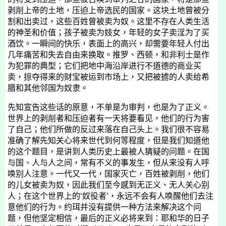
剥削上帝的土地，压迫上帝选民的国家。这块土地曾被分
割和出卖过，这些百姓曾被卖为奴。这里不存在人类生活
的神圣和价值；孩子被卖为妓女，年轻的女子卖淫为了买
酒饮。一瞬间的快乐，表面上的高兴，却需要年轻人付出
几年痛苦和失去自由来换取。推罗、西顿，和非利士是作
为犯罪的典型；它们把地中海沿岸进行不道德的商业买
卖，掠夺得来的财宝被运到市场上，又把被掳的人卖给希
腊和其他邻国为奴隶。
先知宣告这些话的原意，不单是为审判，也是为了正义。
世界上的剥削者和压迫者有一天将要看见，他们的行为害
了自己；他们所做的反过来落在自己头上。我们很不容易
准确了解先知关心将来世代到何等程度，但是我们知道他
的这个题目，是讲到人类历史上最被人猜疑的问题。在国
与国、人与人之间，常有不义的事发生，但从来没有人呼
唤别人注意。一代又一代，国家灭亡，百姓被剥削，他们
的儿女被卖为奴，因此我们至今感到无正义、无人关心别
人；在这个世界上的‘奴役者’，永远不会有人唤醒他们去注
意他们的行为。约珥并没有提供一种方法来解决这个问
题，但他坚定相信，最后的正义必将来到：耶和华的日子