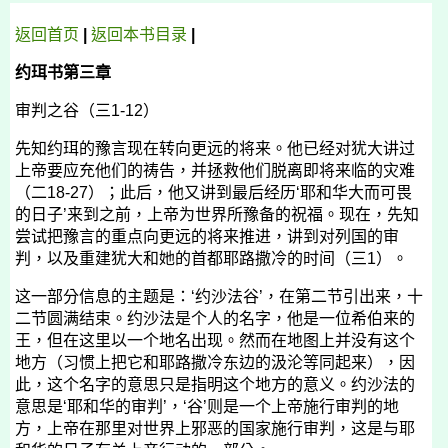
返回首页
|
返回
本书
目录
|
约珥书第三章
审判之谷（三
1-12
）
先知约珥的豫言现在转向更远的将来。他已经对犹大讲过
上帝要应充他们的祷告，并拯救他们脱离即将来临的灾难
（二
18-27
）；此后，他又讲到最后经历‘耶和华大而可畏
的日子’来到
之前
，上帝为世界所豫备的祝福。现在，先知
尝试把豫言的重点向更远的将来推进，讲到对列国的审
判，以及重建犹大和她的首都耶路撒冷的时间（三
1
）。
这一部分信息的主题是：‘约沙法谷’，在第二节引出来，十
二节圆满结束。
约沙法
是个人的名字，他是一位希伯来的
王，但在这里以一个地名出现。然而在地图上并没有这个
地方（习惯上把它和耶路撒冷东边的汲沦等同起来），因
此，这个名字的意思只是指明这个地方的意义。
约沙法
的
意思是‘耶和华的审判’，‘谷’则是一个上帝施行审判的地
方，上帝在那里对世界上邪恶的国家施行审判，这是与耶