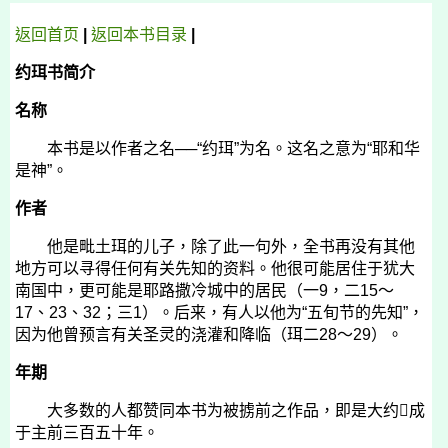
返回首页
|
返回
本书
目录
|
约珥书简介
名称
本书是以作者之名──“约珥”为名。这名之意为“耶和华
是神”。
作者
他是毗土珥的儿子，除了此一句外，全书再没有其他
地方可以寻得任何有关先知的资料。他很可能居住于犹大
南国中，更可能是耶路撒冷城中的居民（一
9
，二
15
～
17
、
23
、
32
；三
1
）。后来，有人以他为“五旬节的先知”，
因为他曾预言有关圣灵的浇灌和降临（珥二
28
～
29
）。
年期
大多数的人都赞同本书为被掳前之作品，即是大约成
于主前三百五十年。