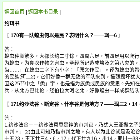
返回首页
|
返回
本书
目录
|
约珥书
〖
170
有一队蝗虫何以是民？表明什么？——珥一6
〗
答：
蝗虫种类繁多，大都长约二寸馀，四翼六足，前四足用以爬行
为蝗虫，为食农作物之害虫。圣经所记造成埃及之第八灾的，就
齿……」在蝗虫二字下有小字：「原文作民」。译为蝗虫的希
的民族(珥二2)，它们好像一群无数的军队来到，摧残毁坏犹
因这25节中之「类」字，也是指为族类或民族的意思。先知
兵，从北方巴比伦，经伯拉大河之北，好像蝗虫一样成群结队而来(
〖
171
约沙法谷、断定谷、什亭谷是何地方？——珥三2，14
答：
1.约沙法谷－－约沙法意思是神的审判官，乃犹大王亚撒之子
审判。」(2)由此可知乃指审判之地。有人以为此谷就是汲
十五23，王下廿三4，6，12，代下廿九16，卅14，耶卅一