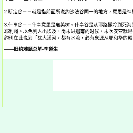
2.断定谷－－就是指前面所说约沙法谷同一的地方，意思是神要
3.什亨谷－－什亭意思是皂英树。什亭谷是从耶路撒冷到死
耶利哥。以色列人出埃及，尚未进迦南的时候，末次安营就是在这
约珥在此说到「犹大溪河，都有水流，必有泉源从耶和华的殿中
——
旧约难题总解
-
李道生