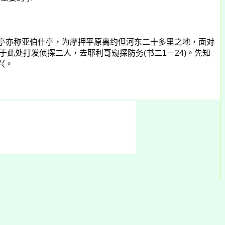
什亭亦称亚伯什亭，为摩押平原离约但河东二十多里之地，面对
于此处打发侦探二人，去耶利哥窥探防务(书二1－24)。先知
兴。