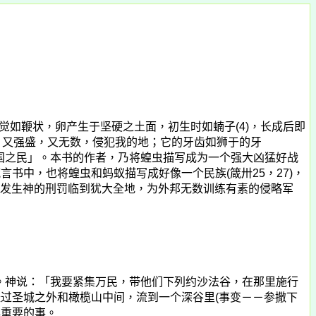
如鞭状，卵产生于坚硬之土面，初生时如蝻子(4)，长成后即
，又强盛，又无数，侵犯我的地；它的牙齿如狮于的牙
国之民」。本书的作者，乃将蝗虫描写成为一个强大凶猛好战
书中，也将蝗虫和蚂蚁描写成好像一个民族(箴卅25，27)，
要发生神的刑罚临到犹大全地，为外邦无数训练有素的侵略军
义。神说：「我要紧集万民，带他们下列约沙法谷，在那里施行
经过圣城之外和橄榄山中间，流到一个深谷里(事变－－参撒下
非重要的事。