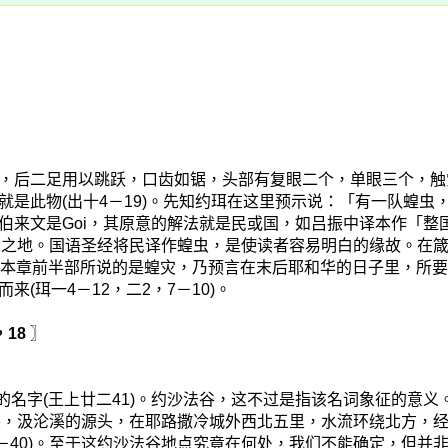
，后二足用以跳跃，口齿如锯，头部有复眼二个，单眼三个，触觉
是此物(出十4－19)。先知约珥在这里预示说：「有一队蝗虫
伯来文是Goi，其原意的解法就是民或国，如吕振中译本作「整
大之地。国语圣经将民译作蝗虫，是使读者容易明白的缘故。在箴言
在本章前半部所说的是蝗灾，乃预言在末后耶和华的日子里，所
珥一4－12，二2，7－10)。
，18
〗
的名字(王上廿二41)。约沙法谷，这不过是指该名词象征的意
沦谷，汲沦溪的源头，在耶路撒冷城外西北五里，水流环绕北方，
38－40)。至于这约沙法谷地点究竟在何处，我们不能确定，但并