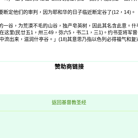
断定他们的审判，因为耶和华的日子临近断定谷了(12，14)。
海的一谷，为荒漠不毛的山谷，独产皂英树，因此其名含此意。
里(民廿五1，卅三49，弥六5，书二1，三1)。约书亚将军曾
流出来，滋润什亭谷。」(18)其意思乃指以色列必得福气和复
赞助商链接
返回基督教圣经