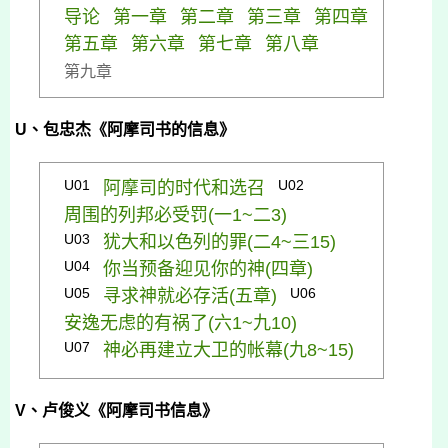
导论
第一章
第二章
第三章
第四章
第五章
第六章
第七章
第八章
第九章
U
、包忠杰《阿摩司书的信息》
U01
U02
阿摩司的时代和选召
周围的列邦必受罚(
一1~
二3)
U03
犹大和以色列的罪(
二4~
三15)
U04
你
当预备迎见你的神(
四章)
U05
U06
寻求神就必存活(
五章)
安逸无虑的有祸了(
六1~
九10)
U07
神必再建立大卫的帐幕(
九8~15)
V
、卢俊义《阿摩司书信息》