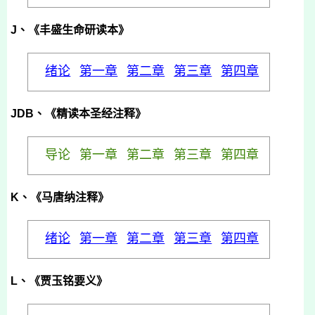
J、《丰盛生命研读本》
绪论
第一章
第二章
第三章
第四章
JDB
、《精读本圣经注释》
导论
第一章
第二章
第三章
第四章
K、《马唐纳注释》
绪论
第一章
第二章
第三章
第四章
L、《贾玉铭要义》