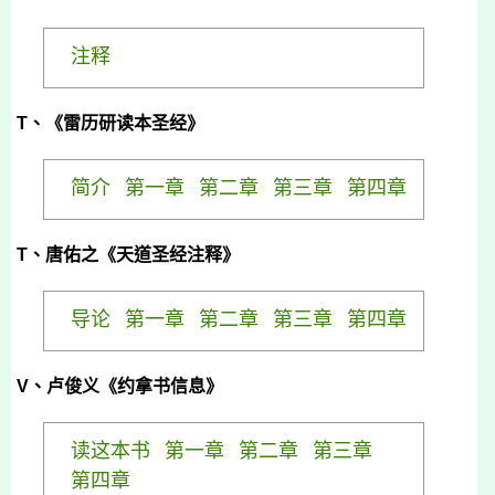
注释
T、《雷历研读本圣经》
简介
第一章
第二章
第三章
第四章
T
、唐佑之《天道圣经注释》
导论
第一章
第二章
第三章
第四章
V
、卢俊义《约拿书信息》
读这
本书
第一章
第二章
第三章
第四章