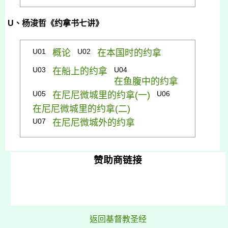
U
、杨浚哲《约拿书七讲》
U01
U02
概论
在本国时的约拿
U03
U04
在船上的约拿
在鱼腹中的约拿
U05
U06
在尼尼微城里的约拿(
一)
在尼尼微城里的约拿(
二)
U07
在尼尼微城外的约拿
赞助商链接
返回基督教圣经