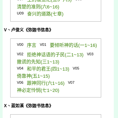
清楚的准则(
六6~16)
U09
奋兴的道路(
七章)
V
、卢俊义《弥迦书信息》
V00
V01
序言
要倾听神的话(
一1~16)
V02
V03
拒绝神话语的子民(
二1~13)
撒谎的先知(
三1~13)
V04
V05
和平的君王(
四1~13)
倚靠神(
五1~15)
V06
V07
跟神同行(
六1~16)
神必定怜悯(
七1~20)
X
、蓝如溪《弥迦书信息》