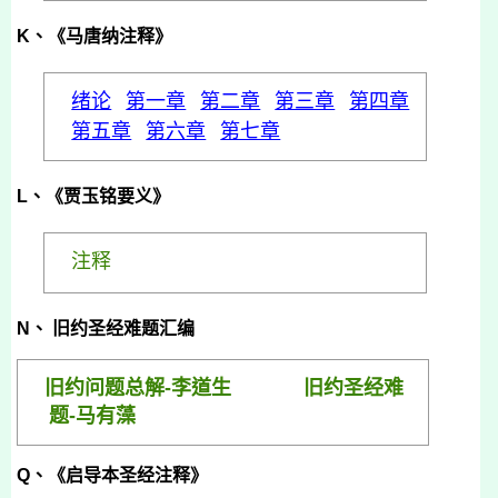
K、《马唐纳注释》
绪论
第一章
第二章
第三章
第四章
第五章
第六章
第七章
L、《贾玉铭要义》
注释
N、
旧约圣经难题
汇编
旧约问题总解-李道生
旧约圣经难
题-马有藻
Q
、《启导本圣经注释》