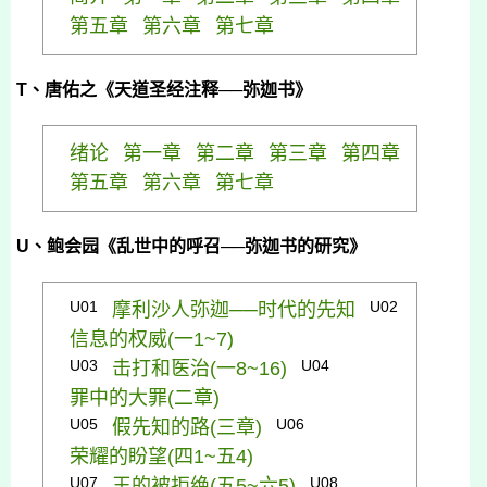
第五章
第六章
第七章
T
、唐佑之《天道圣经注释──弥迦书》
绪
论
第一章
第二章
第三章
第四章
第五章
第六章
第七章
U
、鲍会园《乱世中的呼召──弥迦书的研究》
U01
U02
摩利沙人弥迦──时代的先知
信息的权威(
一1~7)
U03
U04
击打和医治(
一8~16)
罪中的大罪(
二章)
U05
U06
假先知的路(
三章)
荣耀的盼望(
四1~
五4)
U07
U08
王的被拒绝(
五5~
六5)