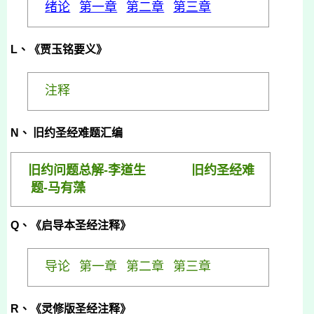
绪论
第一章
第二章
第三章
L、《贾玉铭要义》
注释
N、
旧约圣经难题
汇编
旧约问题总解-李道生
旧约圣经难
题-马有藻
Q
、《启导本圣经注释》
导论
第一章
第二章
第三章
R
、《灵修版圣经注释》