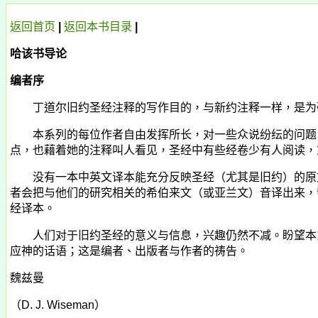
返回首页
|
返回
本书
目录
|
哈该书导论
编者序
丁道尔旧约圣经注释的写作目的，与新约注释一样，是为研
本系列的每位作者自由发挥所长，对一些众说纷纭的问题，
点，也藉着她的注释叫人看见，圣经中有些经卷少有人阅读，
没有一本中英文译本能充分反映圣经（尤其是旧约）的原文
者会把与他们的研究相关的希伯来文（或亚兰文）音译出来，
经译本。
人们对于旧约圣经的意义与信息，兴趣仍然不减。盼望本系
应神的话语；这是编者、出版者与作者的祷告。
魏兹曼
（
D. J. Wiseman
）