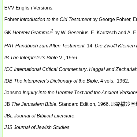
EVV
English Versions.
Fohrer
Introduction to the Old Testament
by George
Fohrer
,
E
2
GK
Hebrew Grammar
by W. Gesenius, E. Kautzsch and A. E
HAT
Handbuch zum Alten Testament
. 14,
Die Zwo/lf Kleinen
IB
The Interpreter's Bible
VI, 1956.
ICC
International Critical Commentary
.
Haggai and Zecharia
IDB
The Interpreter's Dictionary of the Bible
, 4 vols., 1962.
Jansma
Inquiry into the Hebrew Text and the Ancient Version
JB
The Jerusalem Bible
, Standard Edition, 1966.
耶路撒冷圣
JBL
Journal of Biblical Litercture
.
JJS
Journal of Jewish Studies
.