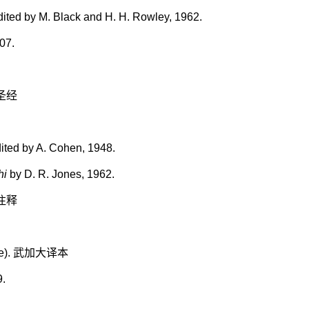
dited by M. Black and H. H. Rowley, 1962.
07.
圣经
ited by A. Cohen, 1948.
hi
by D. R. Jones, 1962.
注释
e).
武加大译本
9.