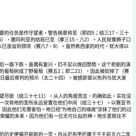
要的任务是作守望者，警告祸患将至（耶四
5
；结三
17
，三十
5
），撒玛利亚的结局已至（摩三
15
，八
2
）。人民就像狮子口
水已涨溢到颈项（赛八
7
、
8
）。虽然希西家的时代，犹大得以
后一路下跌，虽偶有复兴，仍不足以挽回颓势。这个悲剧的演
的葡萄树成了野葡萄（赛五
2
；耶二
21
），因此被砍掉了（赛
日最后审判的预示（太二十四）。被掳即是以色列与犹大家
望尽逝（结三十七
11
）。从人的角度而言，的确如此，实在没
一次将祂的圣所永远安置在他们中间（结三十七）。以赛亚书
，因此他们无需害怕。祂已经“为祂自己的缘故”涂抹了他们的过
荣耀的未来，因为他们有一位无可比拟的神，祂乐意既往不
的历史便揭开崭新的一页。自从尼布甲尼撒王于主前五六二年