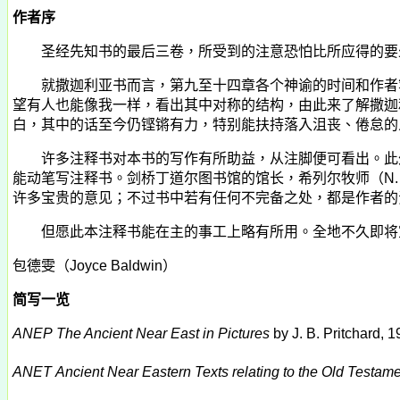
作者序
圣经先知书的最后三卷，所受到的注意恐怕比所应得的要少
就撒迦利亚书而言，第九至十四章各个神谕的时间和作者等
望有人也能像我一样，看出其中对称的结构，由此来了解撒迦
白，其中的话至今仍铿锵有力，特别能扶持落入沮丧、倦怠的
许多注释书对本书的写作有所助益，从注脚便可看出。此外
能动笔写注释书。剑桥丁道尔图书馆的馆长，希列尔牧师（
N.
许多宝贵的意见；不过书中若有任何不完备之处，都是作者的
但愿此本注释书能在主的事工上略有所用。全地不久即将
包德雯（
Joyce Baldwin
）
简写一览
ANEP
The Ancient Near East in Pictures
by J. B. Pritchard, 1
ANET
Ancient Near Eastern Texts relating to the Old Testam