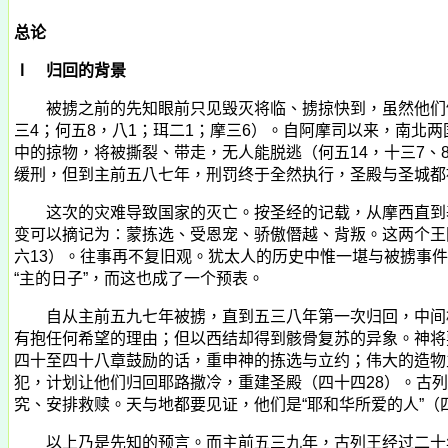
总论
Ⅰ 归回的背景
被掳之前的先知眼前只见毁灭将临、掳掠快到，虽然他们仍
三
4
；何五
8
，八
1
；珥二
1
；摩三
6
）。自阿摩司以来，南北两
中的掠物，将被撕裂、带走，无人能脱逃（何五
14
，十三
7
、
缓刑，但到主前五八七年，刑罚终于全然执行，圣殿与圣城都
这次的灾难导致国家的灭亡。按圣经的记载，从摩西直到基
变可以摘记为∶蒙拣选、受恩宠、骄傲僭越、背叛。这两个王
六
13
）。往事再不复旧观。犹太人的历史中惟一堪与被掳事件
“主的日子”，而这也成了一个预表。
自从主前五九七年被掳，直到五三八年第一次归回，中间相
有抱任何希望的理由；但以西结却得到骸骨复苏的异象。神将
四十至四十八章鼓励的话，重申神的拣选与立约；伟大的造物
犯，计划让他们归回耶路撒冷，重建圣殿（四十四
28
）。古列
究、安排救赎。天与地都要见证，他们是“耶和华所爱的人”（
以上乃是先知的预言。而主前五三九年，古列王经过二十年