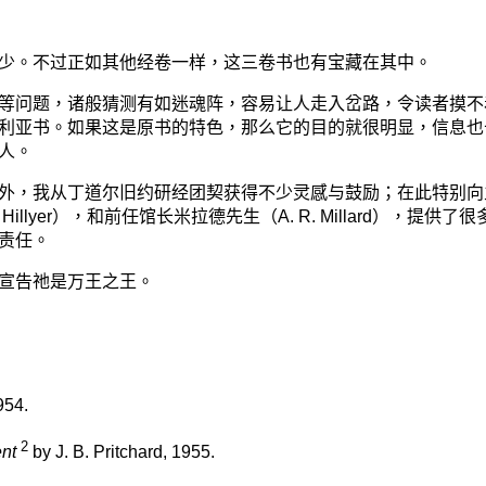
。不过正如其他经卷一样，这三卷书也有宝藏在其中。
问题，诸般猜测有如迷魂阵，容易让人走入岔路，令读者摸不
利亚书。如果这是原书的特色，那么它的目的就很明显，信息也
人。
，我从丁道尔旧约研经团契获得不少灵感与鼓励；在此特别向
 Hillyer
），和前任馆长
米拉德
先生（
A. R. Millard
），提供了很
责任。
宣告祂是万王之王。
954.
2
ent
by J. B. Pritchard, 1955.