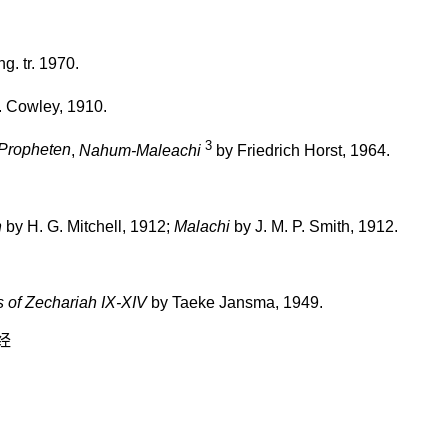
ng.
tr. 1970.
. Cowley, 1910.
3
 Propheten
,
Nahum-Maleachi
by Friedrich Horst, 1964.
h
by H. G. Mitchell, 1912;
Malachi
by J. M. P. Smith, 1912.
s of Zechariah IX-XIV
by Taeke Jansma, 1949.
经