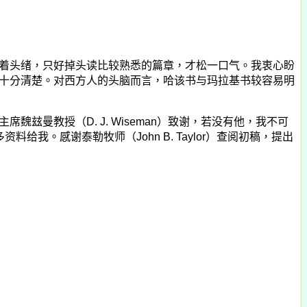
着头绪，只好掉头读比较熟悉的篇章，才松一口气。我衷心盼
十分清楚。对西方人的头脑而言，哈该书与玛拉基书较容易明
主
席魏玆曼
教授（
D. J. Wiseman
）致谢，若没有他，我不可
多资料给我。感谢泰勒牧师（
John B. Taylor
）查阅初稿，提出