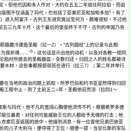
定，但他也因和多人作对，大约在五五二年逃往阿拉伯，而由
1
的版图不仅涵盖了玛代，也包括了亚美尼亚和加帕多加
。有了
a
）进入阿富汗。古列王东进究竟远至何方，颇难得知，不过他
前五三九年十月，这个最后的堡垒终于不守，古列的帝国乃告
耶路撒冷建造圣殿（拉一
2
）。“古列圆柱”上的记录与此相
3
为我祈祷……”
，这句话显示出他的动机，以及对各教一视同
沦陷时所掳去的圣殿器皿，全数归还。归回之人的姓名都被详
要木材，这些事都按部就班在进行（拉三
7
）；第二年并举行
要在当地的政治问题上抓权。所罗巴伯和约书亚显然得到归回
殿工程中止，到了主前五二○年，圣殿依旧荒凉（拉四
1
～
斯与玛代。他不凡的宽阔心胸使他流传不朽。根据希罗多德
却是位
暴
君，对任何可能威胁王位的人都给予无情的打击；他
从衣索匹亚返国的途中，他接到消息，有一位冒他兄弟巴迪亚
长的儿子大利乌，便夺得了王位。顺便一提，当甘比斯的军队