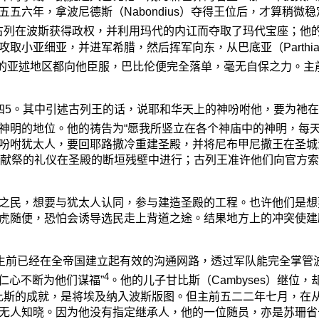
五五六年，拿波尼德斯（
Nabondius
）夺得王位后，才算稍微稳
古列在波斯获得政权，并利用玛代的内讧而夺取了玛代宝座；他
攻取小亚细亚，并进军希腊，然后挥军向东，从巴底亚（
Parthi
的亚述地区都向他臣服，巴比伦便完全落单，毫无自保之力。主
四
5
。其中引述古列王的话，说耶和华天上的神吩咐他，要为祂在
神明的地位。他的祷告为“愿我所竖立在各个神庙中的神明，每天
吩咐犹太人，要回耶路撒冷重建圣殿，并将尼布甲尼撒王在圣城
献祭的礼仪在圣殿的断垣残壁中进行；古列王准许他们向官方索
民，想要与犹太人认同，参与建造圣殿的工程。也许他们是想
虎随便，恐怕会诱导选民走上背道之途。结果地方上的冲突使建
前已经在全帝国建立起有效的沟通网路，透过军队能完全掌管波
4
仁心不断为他们谋福”
。他的儿子甘比斯（
Cambyses
）继位，
比斯的成就，是将埃及纳入波斯版图。但主前五二二年七月，在
无人知晓。因为他没有指定继承人，他的一位随员，亦是苏珊省