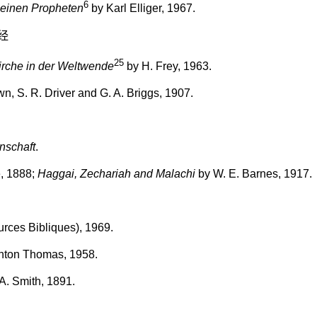
6
einen Propheten
by Karl Elliger, 1967.
经
25
irche in der Weltwende
by H. Frey, 1963.
n, S. R. Driver and G. A. Briggs, 1907.
enschaft
.
e, 1888;
Haggai, Zechariah and Malachi
by W. E. Barnes, 1917.
rces Bibliques), 1969.
nton Thomas, 1958.
A. Smith, 1891.