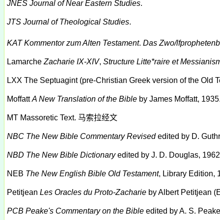
JNES
Journal of Near Eastern Studies
.
JTS
Journal of Theological Studies
.
KAT
Kommentor zum Alten Testament
.
Das Zwo/lfprophetenbu
Lamarche
Zacharie IX-XIV
,
Structure
Litte*raire et Messianis
LXX
The Septuagint (pre-Christian Greek version of the Old 
Moffatt
A New Translation of the Bible
by James Moffatt, 1935
MT
Massoretic Text.
马索拉经文
NBC
The New Bible Commentary Revised
edited by D. Guthr
NBD
The New Bible Dictionary
edited by J. D. Douglas, 196
NEB
The New English Bible Old Testament
, Library Edition,
Petitjean
Les Oracles du Proto-Zacharie
by Albert Petitjean (
PCB
Peake's Commentary on the Bible
edited by A. S. Peake