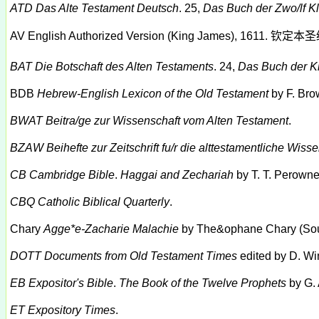
ATD
Das Alte Testament Deutsch
. 25,
Das Buch der
Zwo/lf
Kl
AV
English Authorized Version (King James), 1611.
钦定本圣
BAT
Die Botschaft des Alten Testaments
. 24,
Das Buch der K
BDB
Hebrew-English Lexicon of the Old Testament
by F. Brow
BWAT
Beitra/ge zur Wissenschaft vom Alten Testament
.
BZAW
Beihefte zur Zeitschrift fu/r die alttestamentliche Wiss
CB
Cambridge
Bible
.
Haggai and Zechariah
by T. T. Perown
CBQ
Catholic Biblical Quarterly
.
Chary
Agge*e
-Zacharie Malachie
by
The&ophane
Chary (Sou
DOTT
Documents from Old Testament Times
edited by D. Wi
EB
Expositor's Bible
.
The Book of the Twelve Prophets
by G. 
ET
Expository Times
.