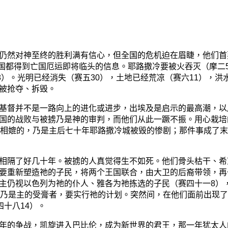
然对神至终的胜利满有信心，但全国的危机迫在眉睫，他们首
国都得到亡国厄运即将临头的信息。耶路撒冷要被火吞灭（摩二
8
）。光明已经消失（赛五
30
），土地已经荒凉（赛六
11
），洪
被抢夺、拆毁。
督并不是一路向上的进化或进步，出埃及是启示的最高潮，以
国的战败与被掳乃是神的审判，而他们从此一蹶不振。用心栽培
相媲的，乃是主后七十年耶路撒冷城被毁的惨剧；那件事成了末
隔了好几十年。被掳的人真觉得生不如死。他们骨头枯干、希
要重新塑造祂的子民，将两个王国联合，由大卫的后裔带领，再
主仍视以色列为祂的仆人、雅各为祂拣选的子民（赛四十一
8
）
乃是主的受膏者，要实行祂的计划。突然间，在他们面前出现了
四十八
14
）。
的争战，凯旋进入巴比伦，成为新世界的君王，那一年犹太人