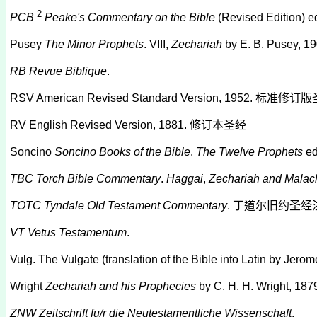
2
PCB
Peake's Commentary on the Bible
(Revised Edition) e
Pusey
The Minor Prophets
. VIII,
Zechariah
by E. B. Pusey, 19
RB
Revue Biblique
.
RSV
American Revised Standard Version, 1952.
标准修订版
RV
English Revised Version, 1881.
修订本圣经
Soncino
Soncino Books of the Bible
.
The Twelve Prophets
ed
TBC
Torch Bible Commentary
.
Haggai
,
Zechariah and Malac
TOTC
Tyndale Old Testament Commentary
.
丁道尔旧约圣经
VT
Vetus Testamentum
.
Vulg.
The Vulgate (translation of the Bible into Latin by Jerom
Wright
Zechariah and his Prophecies
by C. H. H. Wright, 187
ZNW
Zeitschrift fu/r die Neutestamentliche Wissenschaft
.