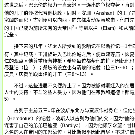
过世之后，巴比伦的权力一直衰退。一连串的争权夺势，直到
他的儿子伯沙撒代替他执政。同时，安珊（
Anshan
）的王子
宽阔的面积，古列便可以向西、向东都发动军事攻击。他首先
2
的王国已成为前所未有的大帝国
。等到以拦（
Elam
）和从前
完全。
接下来的几年，犹太人所受到的影响记在以斯拉记一
1
至
符，其中记载，王凯旋进入巴比伦城之后，便重建寺庙，恢复
仁的观点。他尊重所有神祇，希望每位都帮他的忙。因此他也
尽登记（拉二）；祭坛的设立也有清楚的记载（拉三
1
～
6
）；
庆典，庆贺圣殿重建的开工（三
8
～
13
）。
不过，这些进展不久便终止了。因为被掳时期迁入的杂居之
人士的支持，不与这些人妥协，因为他们在宗教和道德上都马
5
）。
古列于主前五三○年在波斯东北方与蛮族作战身亡，但他生
（
Herodotus
）的记载，波斯人以古列为他们的父，因为“他的
谋害了自己的弟弟巴迪亚（
Bardiya
），因为他颇孚众望。甘
之名的人在帝国的东部篡位。甘比斯似乎因此自尽，不过详情