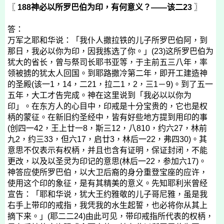
〖
188
神必以所罗巴伯为印，有何意义？——该二23
〗
答：
万军之耶和华说：「我仆人撒拉铁的儿子所罗巴伯阿，到
那日，我必以你为印，因我拣选了你。」(23)这所罗巴伯为
犹大的省长，曾与祭司长耶书亚等，于主前五三八年，率
领被掳的犹太人回国。到耶路撒冷第二年，即开工建造神
的圣殿(该一1，14，二21，拉二1，2，三1－9)。到了五一
五年，大工才告完成。神在这里说到「我必以以你为
印」。在东方人的心目中，印戒是十分宝贵的，它也是权
柄的蒙征。在新旧约圣经中，皆有好些地方提到用印的事
(创四一42，王上廿一8，斯三12，八810，约六27，林前
九2，约三33，但六17，启廿3，林后一22，弗四30)。其
意思不仅表示有权柄，并且也含有证明，保证封闭，不能
更改，以及以圣灵为印记的意思(林后一22，参加六17)。
神答应使所罗巴伯，以大卫后裔的身分重登宝座的应许，
使用这个印的象征，是有其精美的意义。先知耶利米曾经
宣告：「耶和华说，犹大王约雅敬的儿子哥尼雅，虽是我
右手上带印的戒指，我凭我的水生起誓，也必将你从其上
摘下来。」(耶二二24)由此可见，带印戒指所代表的权柄，