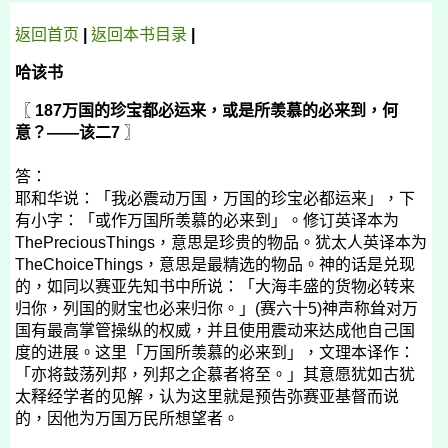
返回首页
|
返回
本书
目录
|
哈该书
〖
187
万国的珍宝都必运来，或是所羡慕的必来到，何
意？——该二7
〗
答：
耶和华说：「我必震动万国，万国的珍宝必都运来」，下
有小字：「或作万国所羡慕的必来到」。修订英译本为
ThePreciousThings，意思是珍贵的物品。犹太人英译本为
TheChoiceThings，意思是最精选的物品。神的话是兑现
的，如同以赛亚先知书中所说：「大海丰盛的货物必转来
归你，列国的财宝也必来归你。」(赛六十5)神声称耸对万
国有最高掌管操纵的权威，并且使用震动来达成他自己国
度的进展。这里「万国所羡慕的必来到」，文理本译作：
「亦将鼓荡列邦，列邦之企慕者将至。」其意愿犹如古犹
太释经学者的见解，认为这里就是预告弥赛亚基督而说
的，因他为万国万民所想望者。