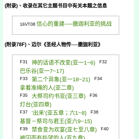
(
附录
)
、收录在其它主题书目中有关本题之信息
信心的重建──撒迦利亚的挑战
16VT08
(
附录
78F
)
、迈尔《圣经人物传──撒迦利亚》
F31
F32
神的话语不改变(
亚一1~6)
巴乐谷(
亚一7~17)
F33
F34
第二个异象(
亚一18~21)
拿着准绳的人(
亚二章)
F35
F36
大祭司约书亚(
亚三章)
灯台(
亚四章)
F37
F38
‘出来’(
亚五章；六1~8)
基督－祭司与君王(
亚六9~15)
F39
F40
禁食变为欢宴(
亚七至八章)
被囚而有指望的人(
亚九章)