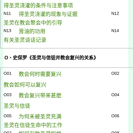
得圣灵浇灌的条件与注意事项
N11
N12
得圣灵浇灌的现象与证据
圣灵在教会聚会中的引导
N13
N14
膏油的功用
有关
圣灵谈话记录
O
、史保罗《圣灵与信徒并教会复兴的关系》
O01
O02
教会何时需要复兴
教会如何可以复兴
O03
O04
教会复兴带来甚麽
圣灵与信徒
O05
O06
为何未被圣灵充满
圣灵在信徒生命中的工作
O07
O08