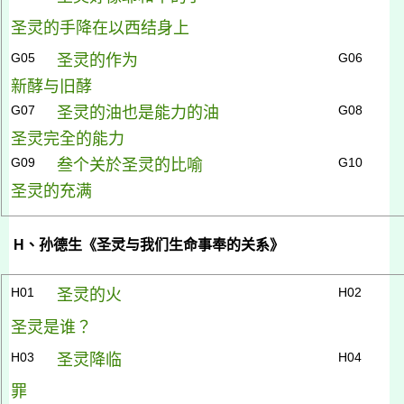
圣灵的手降在以西结身上
G05
G06
圣灵的作为
新酵与旧酵
G07
G08
圣灵的油也是能力的油
圣灵完全的能力
G09
G10
叁个关於圣灵的比喻
圣灵的充满
H
、孙德生《圣灵与我们生命事奉的关系》
H01
H02
圣灵的
火
圣灵是谁？
H03
H04
圣灵降临
罪