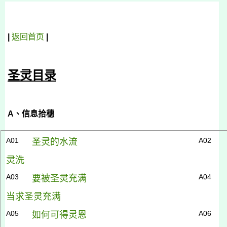
|
返回首页
|
圣灵目录
A
、信息拾穗
A01
A02
圣灵的水流
灵洗
A03
A04
要被圣灵充满
当求圣灵充满
A05
A06
如何可得灵恩