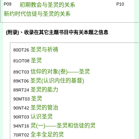
P09
P10
初期教会与圣灵的关系
新约时代信徒与圣灵的关系
(
附录
)
、收录在其它主题书目中有关本题之信息
圣灵与祈祷
80DT26
圣灵
81OT08
信仰的对
象(
叁)
——圣灵
89CT03
圣灵(
认识内住的基督)
89KT06
圣灵的能力
89RT24
圣灵
90MT03
圣灵的管治
90NT42
认识圣灵
90RT03
灵(
一)
——圣灵和信徒的灵
94NT16
全丰全足的灵
70RT02