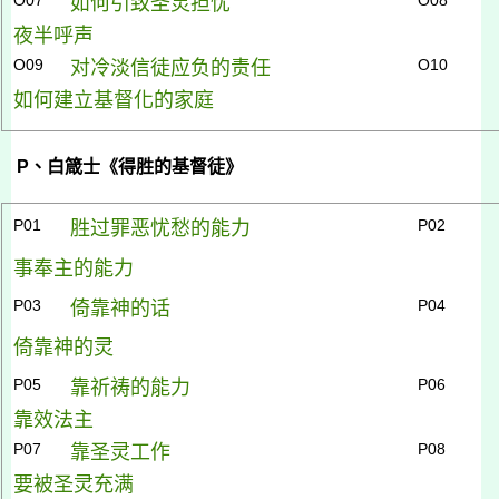
如何引致圣灵担忧
夜半呼声
O09
O10
对冷淡信徒应负的责任
如何建立基督化的家庭
P
、白箴士《得胜的基督徒》
P01
P02
胜过罪恶忧愁的能力
事奉主的能力
P03
P04
倚靠神的话
倚靠神的灵
P05
P06
靠祈祷的能力
靠效法主
P07
P08
靠圣灵工作
要被圣灵充满