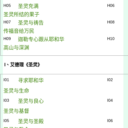
H05
H06
圣灵充满
圣灵所结的果子
H07
H08
圣灵与祷告
传福音给万民
H09
H10
迦勒专心跟从耶和华
高山与深渊
I
、艾德理《圣灵》
I01
I02
寻求耶和华
圣灵与生命
I03
I04
圣灵与良心
圣灵与基督
I05
I06
圣灵与圣殿