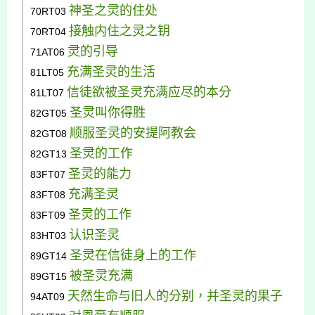
神圣之灵的住处
70RT03
接触内住之灵之钥
70RT04
灵的引导
71AT06
充满圣灵的生活
81LT05
信徒欲被圣灵充满应尽的本分
81LT07
圣灵叫你得胜
82GT05
顺服圣灵的安提阿教会
82GT08
圣灵的工作
82GT13
圣灵的能力
83FT
07
充满圣灵
83FT
08
圣灵的工作
83FT
09
认识圣灵
83HT03
圣灵在信徒身上的工作
89GT14
被圣灵充满
89GT15
天然生命与旧人的分别，并圣灵的果子
94AT09