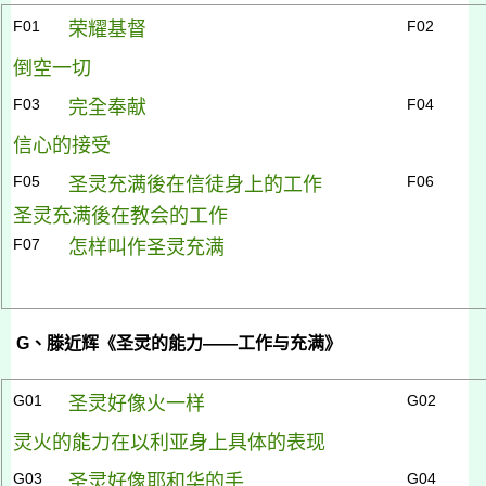
F01
F02
荣耀基督
倒空一切
F03
F04
完全奉献
信心的接受
F05
F06
圣灵充满後在信徒身上的工作
圣灵充满後在教会的工作
F07
怎样叫作圣
灵充满
G
、滕近辉《圣灵的能力——工作与充满》
G01
G02
圣灵好像火一样
灵火的能力在以利亚身上具体的表现
G03
G04
圣灵好像耶和华的手