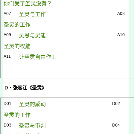
你们受了圣灵没有？
A07
A08
圣灵与工作
圣灵的工作
A09
A10
灵恩与灵能
圣灵的权能
A11
让圣灵自由作工
D
、张容江《圣灵》
D01
D02
圣灵的感动
圣灵的工作
D03
D04
圣灵与审判