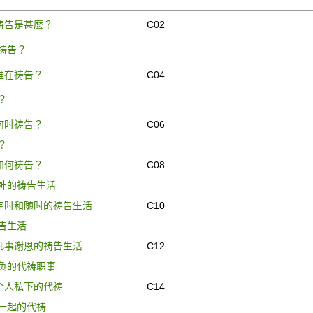
祷告是甚麽？
C02
祷告？
谁在祷告？
C04
？
何时祷告？
C06
？
如何祷告？
C08
神的祷告生活
定时和随时的祷告生活
C10
告生活
凡事谢恩的祷告生活
C12
负的代祷职事
个人私下的代祷
C14
一起的代祷