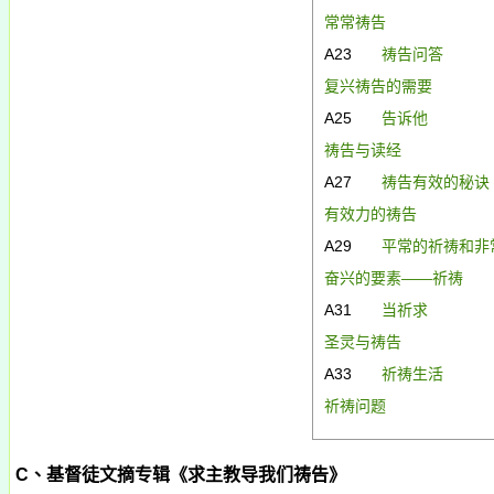
常常祷告
A23
祷告问答
复兴祷告的需要
A25
告诉他
祷告与读经
A27
祷告有效的秘诀
有效力的祷告
A29
平常的祈祷和非
奋兴的要素—
—祈祷
A31
当祈求
圣灵与祷告
A33
祈祷生活
祈祷问题
C
、基督徒文摘专辑《求主教导我们祷告》