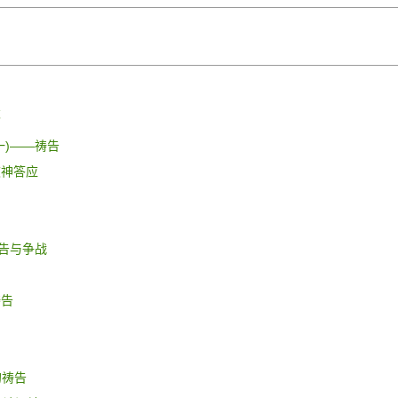
求
一)
——祷
告
被神答应
告与争战
祷告
力
的祷告