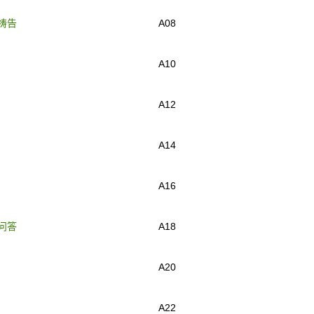
祷告
A08
A10
A12
A14
A16
问答
A18
A20
A22