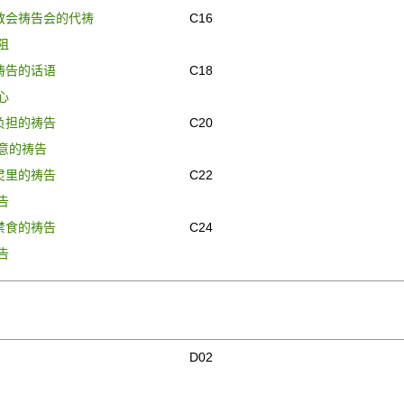
教会祷告会的代祷
C16
阻
祷告的话语
C18
心
负担的祷告
C20
意的祷告
灵里的祷告
C22
告
禁食的祷告
C24
告
D02