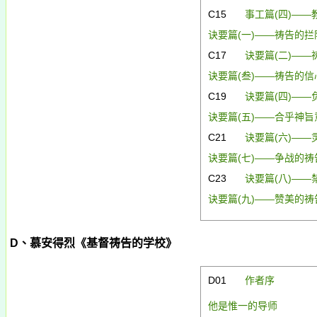
C15
事工篇(
四)
——
诀要篇(
一)
——祷告的拦
C17
诀要篇(
二)
——
诀要篇(
叁)
——祷告的信
C19
诀要篇(
四)
——
诀要篇(
五)
——合乎神旨
C21
诀要篇(
六)
——
诀要篇(
七)
——争战的祷
C23
诀要篇(
八)
——
诀要篇(
九)
——赞美的祷
D
、慕安得烈《基督祷告的学校》
D01
作者序
他是惟一的导师