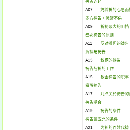
祷告的窍
A07
凭着神的心愿而
多方祷告，儆醒不倦
A09
祈祷最大的阻挡
叁次祷告的原则
A11
反对
撒但的祷告
负担与祷告
A13
权柄的祷告
祷告与神的工作
A15
教会祷告的职事
儆醒祷告
A17
几点关於祷告的
祷告聚会
A19
祷告的条件
祷告蒙应允的条件
A21
为神的百姓代祷