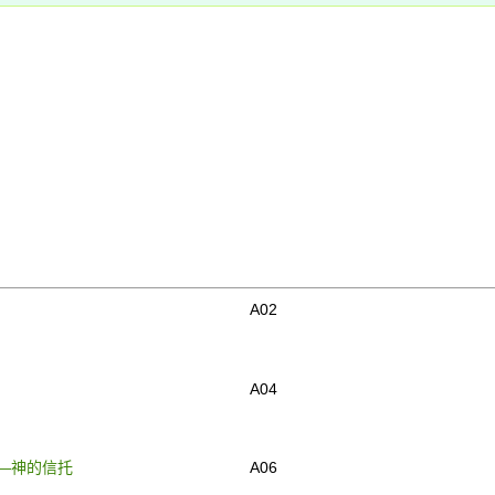
A02
A04
—神的信托
A06