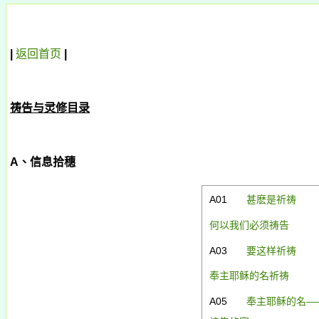
|
返回首页
|
祷告与灵修目录
A
、信息拾穗
A01
甚麽是祈祷
何以我们必须祷告
A03
要这样祈祷
奉主耶稣的名祈祷
A05
奉
主耶稣的名—