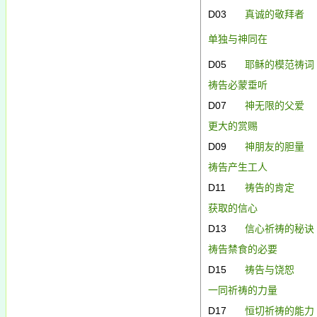
D03
真诚的敬拜者
单独与神同在
D05
耶稣的模范祷词
祷告必蒙垂听
D07
神无限的父爱
更大的赏赐
D09
神朋友的胆量
祷告产生工人
D11
祷告的肯定
获取的信心
D13
信心祈祷的秘诀
祷告禁食的必要
D15
祷告与饶恕
一同祈祷的力量
D17
恒切
祈祷的能力