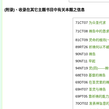
(
附录
)
、收录在其它主题书目中有关本题之信息
71CT07
为众圣代求
71CT08
祷告中的恳
81CT09
灵命的维持(
89RT26
祈祷何以不
90NT10
祷告
90NT11
早起
94NT19
灵(
四)
——祷
68ET03
基督的祷告
69DT06
在圣灵里的
69HT07
圣灵与祷告
69PT
05
靠祈祷的能
70OT02
发表神旨意