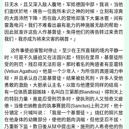
日无水，且又深入敌人腹地，军抵德国中部。我说，当他
们面伏於地，祷告一位我所未识之神的时候，立刻有凉爽
的大雨沛然下降，而在敌人的营地却落下大量冰雹，间有
雷轰电闪。我们不难看出最有能力的神施展无敌的帮助，
因此就准许这些人作基督徒，免得他们的祷告转过来责罚
我们，我亦成为将来灾害的祸首。」
这件事使迫害暂时停止，至少在王所直辖的境内平静一
时。可是不久逼迫又在法国兴起，特别在里昂，基督徒所
受的刑罚，残忍得无法形容。那时着名的殉道者有亚葛特
(
Vetius Agathus
)
。他是一个少年人，为所信的真道竭力申
辩，并且承认自己是基督徒。结果被处死刑。许多人受他
勇敢的激励，大胆承认主名，以致与他遭受同样的结局。
有一位体质孱弱姊妹，名叫白兰第那
(
Blandina
)
，得到天上
的特别力量，竟能忍受刑罚多时，使执刑的人又惊奇又疲
倦。当维也纳教会的执事赛脱司
(
Sanctus
)
上刑之时，他十
分镇定，只喊叫说：「我是一个基督徒。」烧红的铜片放
在他身体的幼嫩部分，使他的筋肉消缩，但他坚忍不拔，
乃重新下监。数日後从狱中提出来，施刑的人希奇他的伤