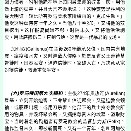
竭力侮辱，吩咐他跪在地上如同最卑贱的奴隶一般，用他
做上骑的脚凳，并且大言不逊地说：「这种姿势是胜利的
最大明证，较比所有罗马美术家所绘画的，更加生动。」
他受这种虐待有七年之久。当他八十叁岁时，又将他的双
目挖出。这样报复尚嫌不够，时隔未久，又将他活活剥
皮，用盐磨擦伤口，直到气绝。这就是一代暴君的收场。
加烈奴
(
Gallienus
)
在主後
260
年继承父位。国内常有地
震、瘟疫和水灾，又时遭敌人侵略。於是反省父王善待基
督徒时，国泰民安，逼迫信徒时，家破人亡，乃决意从宽
对待信徒，教会重获平安。
(
九
)
罗马帝国第九次逼迫：
主後
274
年奥热连
(
Aurelian
)
登基，立刻开始迫害，下令禁止信徒聚会，又逼迫教会领
袖，或驱逐出境，或用刀杀害。他部下的兵士抢夺教会所
用的物具，并毁坏聚会所，又掘挖尊贵人的坟墓，盗取财
宝。当时着名的殉道者有罗马教会的监督腓力斯
(
Felix
)
。
他作监督未久，即被斩而死。又有一个青年，名叫阿加彼