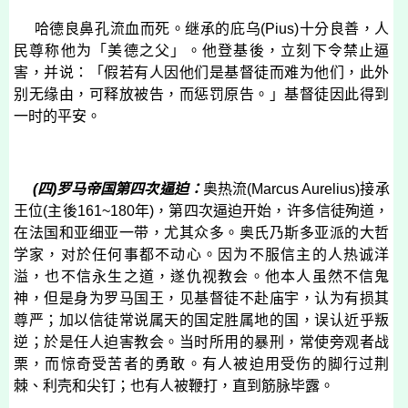
哈德良鼻孔流血而死。继承的庇乌
(
Pius
)
十分良善，人
民尊称他为「美德之父」。他登基後，立刻下令禁止逼
害，并说：「假若有人因他们是基督徒而难为他们，此外
别无缘由，可释放被告，而惩罚原告。」基督徒因此得到
一时的平安。
(
四
)
罗马帝国第四次逼迫：
奥热流
(
Marcus Aurelius
)
接承
王位
(
主後
161~180
年
)
，第四次逼迫开始，许多信徒殉道，
在法国和亚细亚一带，尤其众多。奥氏乃斯多亚派的大哲
学家，对於任何事都不动心。因为不服信主的人热诚洋
溢，也不信永生之道，遂仇视教会。他本人虽然不信鬼
神，但是身为罗马国王，见基督徒不赴庙宇，认为有损其
尊严；加以信徒常说属天的国定胜属地的国，误认近乎叛
逆；於是任人迫害教会。当时所用的暴刑，常使旁观者战
栗，而惊奇受苦者的勇敢。有人被迫用受伤的脚行过荆
棘、利壳和尖钉；也有人被鞭打，直到筋脉毕露。