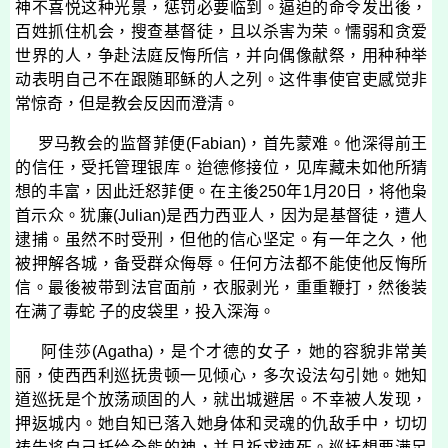
神不喜悦这种光景，惩罚必要临到。逼迫的命令发出後，
百姓抓住机会，搜查基督徒，且以杀害为荣。懦弱和贪爱
世界的人，争赴法庭反悔所信，并向偶像献祭，用种种举
动表明自己不在跟随耶稣的人之列。这件事使官吏感觉非
常惊奇，但是教会反因而澄清。
罗马教会的监督菲便
(
Fabian
)
，首先蒙难。他深得前王
的信任，受托管理银库。迨德修接位，见库藏未如他所猜
想的丰富，因此迁怒菲便。在主後
250
年
1
月
20
日，将他枭
首示众。犹廉
(
Julian
)
是西力西亚人，因为是基督徒，遭人
逮捕。虽然不时受刑，但他的信心坚定。有一年之久，他
被押解各城，备受群众侮辱。任何方法都不能使他反悔所
信。最後被带到法官面前，衣服剥光，重重鞭打，然後装
在满了毒蛇 子的皮袋里，投入深海。
阿佳莎
(
Agatha
)
，是个才德的女子，她的容貌非常美
丽，使西西利巡抚贵顿一见倾心，多次设法勾引她。她知
道巡抚是个放荡顽固的人，就出城避居。不幸被人发现，
押返城内。她自知已落入她身体和灵魂的仇敌手中，切切
祷告将自己托给全能的神，并且祈求速死。巡抚想要满足