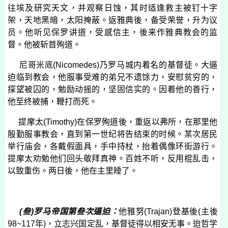
往埃及研究天文，并观察日蚀，其时适逢救主被钉十字
架，天地黑暗，太阳掩蔽。返雅典後，备受荣誉，升为议
员。他听见保罗讲道，受感信主，後来作雅典教会的监
督。他被斩首殉道。
尼哥米底
(
Nicomedes
)
乃罗马城内着名的基督徒。大逼
迫临到教会，他服事受难的弟兄不遗馀力，安慰贫穷的，
探望被囚的，勉励动摇的，坚固信实的。因着他的善行，
他至终被捕，鞭打而死。
提摩太
(
Timothy
)
在保罗殉道後，重返以弗所，在那里他
殷勤服事教会，直到第一世纪将告结束的时候。某次居民
举行庙会，各戴假面具，手中持杖，抬着偶像环街游行。
提摩太劝勉他们回头敬拜真神。百姓不听，反用棍乱击，
以致重伤。两日後，他在主里睡了。
(
叁
)
罗马帝国第叁次逼迫：
他雅努
(
Trajan
)
登基後
(
主後
98~117
年
)
，立志兴国定乱，基督徒得以相安无事。迨哲学