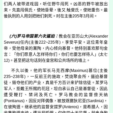
们两人被带进戏园，听任野牛闯死。凶恶的野牛被放出
来，先直闯佩氏，使她昏晕，後又 触斐氏，使她重伤。最
後执刑的人用剑把她们刺死。时在主後
205
年
3
月间。
(
六
)
罗马帝国第六次逼迫：
教会在亚历山大
(
Alexander
Severus
)
任内
(
主後
222~235
年
)
，享受平安。这位青年皇
帝，受他母亲的薰陶，内心倾向基督。他特别喜欢那句金
言：「你们愿意人怎样待你们，你们也要怎样待人」
(
太七
12)
。甚至把这句话刻在皇宫和公共场所的墙上。
不久以後，他的军长马克西摩
(
Maximus
)
篡位
(
主後
235~238
年
)
，一反前王的施政，焚烧聚会所，逼迫基督
徒，毁夺他们的产业，真是千方百计来铲除信徒。某罗马
军人，拒戴王所赐的花冠，坦白承认自己是基督徒，因此
遭受鞭打、禁闭及死亡。罗马教会的监督傍天纳
(
Pontianus
)
，因反对拜偶像，被放逐撒狄尼亚
(
Sardinia
)
，
在彼殉道。继承他的监督安提罗
(
Anteros
)
，是希腊人，因
收集殉道史迹，遭当局妒恨，仅作四十天监督，就舍身殉