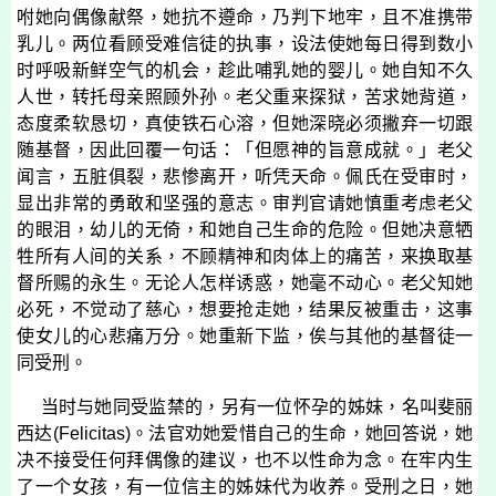
咐她向偶像献祭，她抗不遵命，乃判下地牢，且不准携带
乳儿。两位看顾受难信徒的执事，设法使她每日得到数小
时呼吸新鲜空气的机会，趁此哺乳她的婴儿。她自知不久
人世，转托母亲照顾外孙。老父重来探狱，苦求她背道，
态度柔软恳切，真使铁石心溶，但她深晓必须撇弃一切跟
随基督，因此回覆一句话：「但愿神的旨意成就。」老父
闻言，五脏俱裂，悲惨离开，听凭天命。佩氏在受审时，
显出非常的勇敢和坚强的意志。审判官请她慎重考虑老父
的眼泪，幼儿的无倚，和她自己生命的危险。但她决意牺
牲所有人间的关系，不顾精神和肉体上的痛苦，来换取基
督所赐的永生。无论人怎样诱惑，她毫不动心。老父知她
必死，不觉动了慈心，想要抢走她，结果反被重击，这事
使女儿的心悲痛万分。她重新下监，俟与其他的基督徒一
同受刑。
当时与她同受监禁的，另有一位怀孕的姊妹，名叫斐丽
西达
(
Felicitas
)
。法官劝她爱惜自己的生命，她回答说，她
决不接受任何拜偶像的建议，也不以性命为念。在牢内生
了一个女孩，有一位信主的姊妹代为收养。受刑之日，她