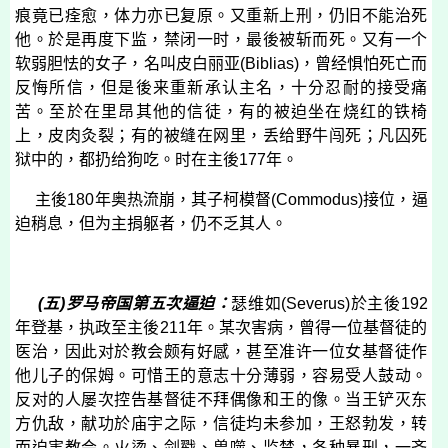
痕竟已痊愈，体力亦已复原。又重新上刑，仍旧不能治死
他。於是再度下监，禁闭一时，最後被斩而死。又有一个
软弱胆怯的女子，名叫皮白丽亚
(
Biblias
)
，曾经惧怕死亡而
反悔所信，但是後来重新承认主名，十分忍耐的接受痛
苦。至於在里昂其他的信徒，有的被迫坐在烧红的铁椅
上，皮肉灸裂；有的被缝在网里，丢给野牛闯死；凡囚死
狱中的，都扔给狗吃。时在主後
177
年。
主後
180
年奥热流崩，其子柯模督
(
Commodus
)
接位，逼
迫稍息，但为主捐躯者，仍不乏其人。
(
五
)
罗马帝国第五次逼迫：
瑟维如
(
Severus
)
於主後
192
年登基，执政至主後
211
年。某次害病，曾得一位基督徒的
医治，因此对於教会颇有好感，甚至准许一位女基督徒作
他儿子的保姆。可惜王的意志十分薄弱，容易受人鼓动。
反对的人屡次控告基督徒不拜偶像和王的像。当王铲灭东
方仇敌，献功於庙宇之际，信徒均未参加，王怒勃发，转
而迫害教会。火烫、剑戳、兽噬、监禁，各种暴刑，一齐