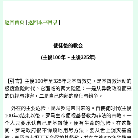
返回首页
|
返回本书目录
|
使徒後的教会
(
主後
100
年
~
主後
325
年
)
【引言】
主後
100
年至
325
年之基督教史，是基督教运动的
极度危险时代。它面临的两大险阻：一是从异教政府而来
的仇视与残害，二是自己内部的腐化与纷争。
外在的主要危险，是从罗马帝国来的。自使徒时代
(
主後
100
年
)
结束以後，罗马皇帝便视基督教为非法的宗教。一
个人只要承认自己是基督徒，便有生命的危险。在这期
间，罗马政府很不惮烦地用尽方法，要从世上消灭基督
教，直至康士坦丁下令保护基督教，并在主後
323
年独揽皇