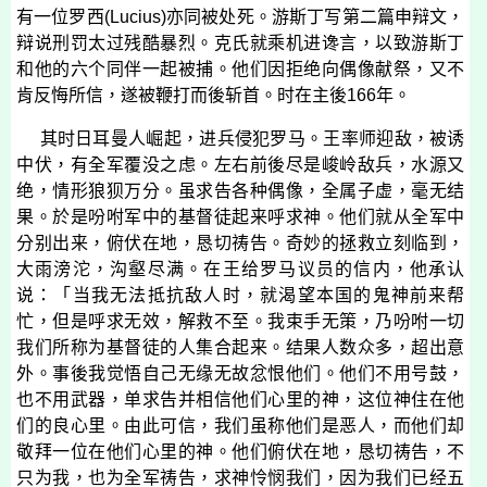
有一位罗西
(
Lucius
)
亦同被处死。游斯丁写第二篇申辩文，
辩说刑罚太过残酷暴烈。克氏就乘机进谗言，以致游斯丁
和他的六个同伴一起被捕。他们因拒绝向偶像献祭，又不
肯反悔所信，遂被鞭打而後斩首。时在主後
166
年。
其时日耳曼人崛起，进兵侵犯罗马。王率师迎敌，被诱
中伏，有全军覆没之虑。左右前後尽是峻岭敌兵，水源又
绝，情形狼狈万分。虽求告各种偶像，全属子虚，毫无结
果。於是吩咐军中的基督徒起来呼求神。他们就从全军中
分别出来，俯伏在地，恳切祷告。奇妙的拯救立刻临到，
大雨滂沱，沟壑尽满。在王给罗马议员的信内，他承认
说：「当我无法抵抗敌人时，就渴望本国的鬼神前来帮
忙，但是呼求无效，解救不至。我束手无策，乃吩咐一切
我们所称为基督徒的人集合起来。结果人数众多，超出意
外。事後我觉悟自己无缘无故忿恨他们。他们不用号鼓，
也不用武器，单求告并相信他们心里的神，这位神住在他
们的良心里。由此可信，我们虽称他们是恶人，而他们却
敬拜一位在他们心里的神。他们俯伏在地，恳切祷告，不
只为我，也为全军祷告，求神怜悯我们，因为我们已经五