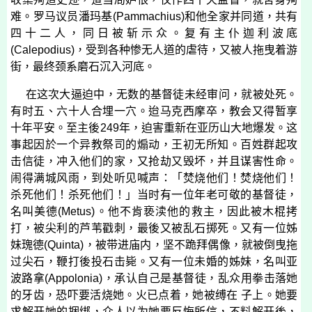
难。罗马议员潘玛基
(
Pammachius
)
和他全家并同道，共有
四十二人，同日被斩示众。复有主仆迦利波底
(
Calepodius
)
，受到各种惨无人道的虐待，又被人拖曳着游
街，最终颈系磨石沉入河底。
在这次大逼迫中，无数的基督徒未经审问，就被处死。
有时五、六十人合埋一穴。迨马克西摩卒，教会又得暂享
十年平安。至主後
249
年，迫害重新在亚历山大地爆发。这
事起因於一个异教祭司的煽动，王初无所知。百姓群起攻
击信徒，冲入他们的家，又抢劫又毁坏，并且谋害性命。
闹得满城风雨，到处听见喊声：「焚烧他们！焚烧他们！
杀死他们！杀死他们！」当时有一位年老可敬的基督徒，
名叫美德
(
Metus
)
。他不肯亵渎他的救主，因此被木棍拷
打，被尖利的芦苇戳刺，最後又被乱石掷死。又有一位姊
妹瑰德
(
Quinta
)
，被带进庙内，坚不跪拜偶像，就被倒曳拖
过尖石，鞭打後投石击毙。又有一位未婚的姊妹，名叫亚
波路拿
(
Appolonia
)
，承认自己是基督徒，乱众用拳击落她
的牙齿，恐吓要活烧她。火已点着，她被缚在 子上。她要
求解开她的捆绑，众人以为她要反悔所信，不料解开後，