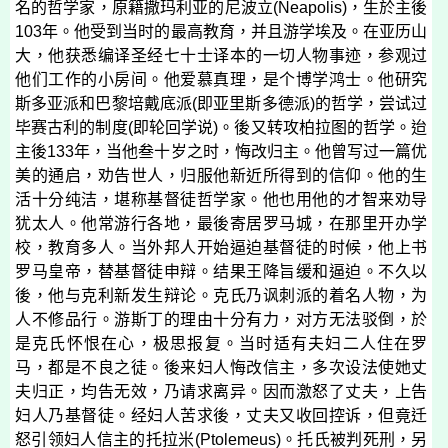
名的哲学家，原籍撒玛利亚的尼波立
(
Neapolis
)
，生於主後
103
年。他受到当时的最高教育，并且游学埃及。在亚历山
大，他获悉编译圣经七十士译本的一切人物事迹，参观过
他们工作的小房间。他爱慕真理，是个博学鸿士。他研究
斯多亚派和巴黎培戴底派
(
即亚里斯多德派
)
的哲学，尝试过
毕赛古利的制度
(
即轮回学说
)
。後又转攻柏拉图的哲学。迨
主後
133
年，当他叁十岁之时，悔改归主。他曾写过一篇优
美的通启，劝告世人，归服他新近所得到的信仰。他的生
活十分纯洁，堪称基督徒哲学家。他也用他的才智来劝导
犹太人。他常游行各地，最後寄居罗马城，在那里开办学
校，教育多人。当外邦人开始逼迫基督徒的时候，他上书
罗马皇帝，替基督徒申辩。结果王降旨缓和逼迫。不久以
後，他与克利新发生辩论。克氏乃讽刺派的着名人物，为
人不修品行。游斯丁的理由十分有力，对方无法驳倒，於
是克氏怀恨在心，极思报复。当时适有夫妇二人住在罗
马，都是不良之徒。後来妇人悔改信主，多次设法使她丈
夫归正，均告无效，乃请求离异。因而激怒了丈夫，上告
妇人乃基督徒。经妇人苦求後，丈夫又收回控诉，但竟迁
怒引领妇人信主的托拉米
(
Ptolemeus
)
。托氏被判死刑，另