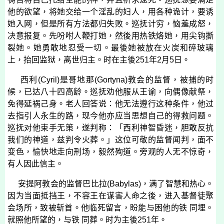
他的欲望，将她交给一个淫乱的妇人，用各种诡计，要诱
她入网，但是所有方法都归失败。巡抚计穷，恼羞成怒，
决意报复。先吩咐人鞭打她，然後用热铁烙她，用尖钩撕
裂她。她勇敢地忍受一切。最後她被放在火炭和碎玻璃
上，抬回监狱，离世归主。时在主後
251
年
2
月
5
日。
西利
(
Cyril
)
是哥地那
(
Gortyna
)
教会的监督，被捕的时
候，已达八十四高龄。巡抚劝他服从王谕，向偶像献祭，
免得延祸己身。老人回答说：他无法遵行这种条件，他过
去指引人永生的路，现今他亦应当思想自己的得救问题。
巡抚对他束手无策，遂判称：「西利神智昏迷，胆敢反抗
我们的神道，兹判令火葬。」这位可敬的监督闻判，面不
变色，愉快地走向刑场，毅然殉道。旁观的人无不惊奇，
有人因此信主。
安提阿教会的监督巴比拉
(
Babylas
)
，满了智慧和热心。
因为当面抵挡王，不容王在谋害人命之後，进入基督徒聚
会场所，致被斩首。他临死留言，盼能与困他的铁 同埋。
就照他所望的，与铁 同葬。时为主後
251
年。