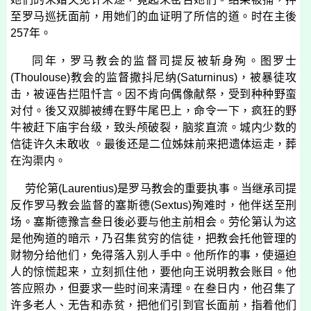
至罗马巡抚面前，用她们的血证明了所信的道。时在主後
257
年。
同年，罗马教会的监督司提反被斩身殉。图罗士
(
Thoulouse
)
教会的监督撒抖尼纳
(
Saturninus
)
，被暴徒攻
击，被诬告拦阻忏言。因不肯向偶像献祭，受到种种野蛮
对付。後又双脚被缚在野牛尾巴上，命令一下，疯狂的野
牛被赶下庙宇台级，致头颅破裂，脑浆直流。城内少数的
信徒许久未敢收 。最後还是二位姊妹前来把遗体运走，葬
在沟渠内。
劳伦第
(
Laurentius
)
是罗马教会的重要执事。当继承司提
反作罗马教会监督的塞斯德
(
Sextus
)
殉难时，他伴送至刑
场。塞斯德豫言叁日後必要与他主前相会。劳伦第认为这
是他殉道的暗示，乃召集贫穷的信徒，把教会托他管理的
财物分给他们，免得落入别人手中。他所作的事，使逼迫
人的惊慌起来，立刻抓住他，要他向王说明教会账目。他
答应照办，但要求一些时间来清理。在叁日内，他召集了
许多老人、无告和赤贫，把他们引到官长面前，指着他们