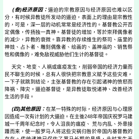
(
叁
)
经济原因：
逼迫的宗教原因与经济原因也难以区
分，有时候异教徒所发动的逼迫，表面上的理由是宗教性
的，可是，深一层的动机常常是经济性的。基督教公开否
定偶像，传扬独一真神。基督徒的增加，等於崇拜偶像者
的减少，异教的衰微。靠异教的存续维生的祭司、庙里的
神妓、占卜者、雕刻偶像者、绘画的、盖神庙的、销售祭
牲和偶像的，难免敌视威胁他们生计的基督徒。
天灾、地变、人祸或瘟疫发生，削弱帝国的经济力量而
民不聊生的时候，总有人很快把宗教意义赋予这些灾难，
一下子就跳到结论，主张基督教的存在引起诸神的愤怒而
降祸、降灾。逼迫基督徒，是异教徒取悦诸神、改善经济
生活的手段。
(
四
)
其他原因：
在某一特殊的时际，经济原因与心理原
因造成一次有计划的大逼迫。在主後
248
年帝国庆祝罗马建
城一千周年纪念时，令人沮丧的瘟疫、 荒与内乱、外患接
踵而来，使一般罗马人将这些灾祸归咎於帝国内基督教的
存在。传统诸神已保佑了罗马长期的昌盛，此时发生天