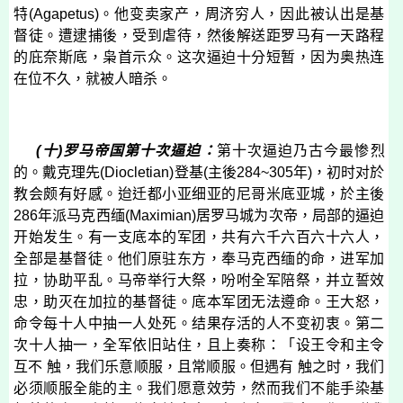
特
(
Agapetus
)
。他变卖家产，周济穷人，因此被认出是基
督徒。遭逮捕後，受到虐待，然後解送距罗马有一天路程
的庇奈斯底，枭首示众。这次逼迫十分短暂，因为奥热连
在位不久，就被人暗杀。
(
十
)
罗马帝国第十次逼迫：
第十次逼迫乃古今最惨烈
的。戴克理先
(
Diocletian
)
登基
(
主後
284~305
年
)
，初时对於
教会颇有好感。迨迁都小亚细亚的尼哥米底亚城，於主後
286
年派马克西缅
(
Maximian
)
居罗马城为次帝，局部的逼迫
开始发生。有一支底本的军团，共有六千六百六十六人，
全部是基督徒。他们原驻东方，奉马克西缅的命，进军加
拉，协助平乱。马帝举行大祭，吩咐全军陪祭，并立誓效
忠，助灭在加拉的基督徒。底本军团无法遵命。王大怒，
命令每十人中抽一人处死。结果存活的人不变初衷。第二
次十人抽一，全军依旧站住，且上奏称：「设王令和主令
互不 触，我们乐意顺服，且常顺服。但遇有 触之时，我们
必须顺服全能的主。我们愿意效劳，然而我们不能手染基