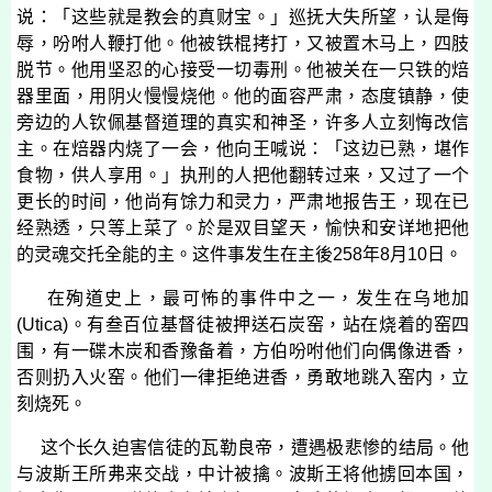
说：「这些就是教会的真财宝。」巡抚大失所望，认是侮
辱，吩咐人鞭打他。他被铁棍拷打，又被置木马上，四肢
脱节。他用坚忍的心接受一切毒刑。他被关在一只铁的焙
器里面，用阴火慢慢烧他。他的面容严肃，态度镇静，使
旁边的人钦佩基督道理的真实和神圣，许多人立刻悔改信
主。在焙器内烧了一会，他向王喊说：「这边已熟，堪作
食物，供人享用。」执刑的人把他翻转过来，又过了一个
更长的时间，他尚有馀力和灵力，严肃地报告王，现在已
经熟透，只等上菜了。於是双目望天，愉快和安详地把他
的灵魂交托全能的主。这件事发生在主後
258
年
8
月
10
日。
在殉道史上，最可怖的事件中之一，发生在乌地加
(
Utica
)
。有叁百位基督徒被押送石炭窑，站在烧着的窑四
围，有一碟木炭和香豫备着，方伯吩咐他们向偶像进香，
否则扔入火窑。他们一律拒绝进香，勇敢地跳入窑内，立
刻烧死。
这个长久迫害信徒的瓦勒良帝，遭遇极悲惨的结局。他
与波斯王所弗来交战，中计被擒。波斯王将他掳回本国，