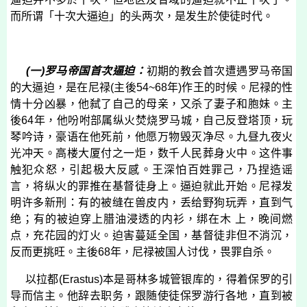
而所谓「十次大逼迫」的头两次，是发生於使徒时代。
(
一
)
罗马帝国首次逼迫：
初期的教会首次遭遇罗马帝国
的大逼迫，是在尼禄
(
主後
54~68
年
)
作王的时候。尼禄的性
情十分凶暴，他弑了自己的母亲，又杀了妻子和胞妹。主
後
64
年，他吩咐部属纵火焚烧罗马城，自己反登塔顶，玩
琴吟诗，豪语在他死前，他愿万物毁灭净尽。九昼九夜火
光冲天。高楼大厦付之一炬，数千人民葬身火中。这件事
触犯众怒，引起极大反感。王深怕百姓罪己，乃捏造谣
言，将纵火的罪推在基督徒身上。逼迫就此开始。尼禄发
明许多新刑：有的被缝在兽皮内，丢给野狗玩弄，直到气
绝；有的被迫穿上腊油浸透的内衫，绑在木 上，晚间燃
点，充花园的灯火。迫害蔓延全国，基督徒非但不消沉，
反而更挑旺。主後
68
年，尼禄被国人讨伐，畏罪自杀。
以拉都
(
Erastus
)
本是哥林多城管银库的，得着保罗的引
导而信主。他辞去职务，跟随使徒保罗游行各地，直到被