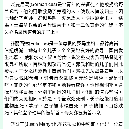
裘曼尼葛
(
Germanicus
)
是个青年的基督徒。他被扔给野
兽噬害，他的勇敢激励了旁观的人，使数人悔改归主，因
此触怒了百姓，群起呼叫「灭尽恶人，快捉玻雷卡。」结
果，士每拿教会的监督玻雷卡，和十二位其他的信徒，不
久亦名录殉道者的册子上。
菲丽西达
(
Felicitas
)
是一位尊贵的罗马主妇，品德高尚，
信道虔诚。她有七个儿子，个个受她良好的教导。国内发
生地震、 荒和水灾，谣言纷传，说这些灾害乃因基督徒不
敬鬼神所致，百姓群起攻击信徒。菲氏和她的儿子们因此
被执。王令巡抚波勃里审问他们。巡抚先从母亲着手，以
为只要说服母亲，馀者自然跟随。无论是利诱，或是恫
吓，菲氏的信心坚定不移。她轻看应许，也鄙视恫吓。巡
抚乃转移目标，分别审问她的儿子们。他们的信心坚强，
他们的意见相同。於是下令全家处死刑。长子经鞭打後用
重物压死，次子、叁子被木棍击死，四子被推下山谷跌
死，其他叁个幼年的被斩首。母亲亦被枭首示众。
游斯丁
(
Justin Martyr
)
也在这次逼迫中殉道。他是一位着