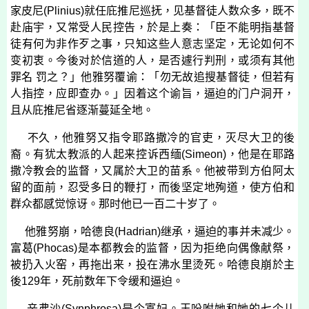
家皮尼
(
Plinius
)
就任庇推尼巡抚，见基督徒人数众多，既不
赴庙宇，又常受人民控告，於是上奏：「臣不能明指基督
徒有何为非作歹之事，只知这些人意志坚定，无论如何不
变初衷。今後对於信道的人，是否遽行判刑，或须有其他
罪名 罚之？」他雅努覆谕：「勿无故追搜基督徒，但若有
人指控，应即查办。」因着这个谕旨，逼迫的门户洞开，
且从庇推尼省逐渐蔓延全地。
不久，他雅努又指令耶路撒冷的官吏，灭尽大卫的後
裔。有犹太教派的人起来控诉西缅
(
Simeon
)
，他是在耶路
撒冷教会的监督，又属於大卫的苗系。他被带到方伯阿太
留的面前，忍受多日的鞭打，而後坚定地殉道，使方伯和
群众都感觉惊讶。那时他已一百二十岁了。
他雅努崩，哈德良
(
Hadrian
)
继承，逼迫的事并未减少。
富葛
(
Phocas
)
是本都教会的监督，因为拒绝向偶像献祭，
被扔入火窑，再拖出来，投在沸水里烫死。哈德良崩於主
後
129
年，死前数年下令缓和逼迫。
辛弗沙
(
Synphrosa
)
是个寡妇。王吩咐她和她的七个儿