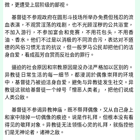
微，更遭受上层阶级的鄙视。
基督徒不参观政府在圆形斗技场所举办免费但残忍的流
血表演，不观赏淫荡的戏剧，也不光顾淫秽的公共浴室，
不加入游行，不参加宴会和竞赛，不用花包头，不用香
油、香水。他们不过是以消极的不同流合污，表达对不道
德的风俗习惯无言的抗议，但一般罗马公民却把他们的洁
身自爱，看成孤芳自赏而反社会的罪行。
逼迫的社会原因和宗教原因是没办法严格加以区别的。
异教徒日常生活的每一细节，都浸润於偶像崇拜的环境
中，基督徒乃被迫洁身自爱，避免与异教徒发生社交。异
教徒这就给基督徒一个绰号「憎恶人类者」，把他们说成
人类公敌。
基督徒不参谒异教神庙，既不祭拜偶像，又从自己身上
和家中除掉一切偶像的痕迹。说是作礼拜，但根本没有看
得见的敬拜对象。异教徒无法领悟心灵的礼拜，就指控他
们是无神论者，诸神之敌。