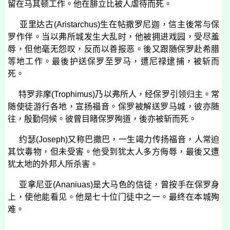
留在马其顿工作。他在腓立比被人虐待而死。
亚里达古
(
Aristarchus
)
生在帖撒罗尼迦，信主後常与保
罗作伴。当以弗所城发生大乱时，他被拥进戏园，受尽羞
辱，但他毫无怨叹，反而以善报恶。後又跟随保罗赴希腊
等地工作。最後护送保罗至罗马，遭尼禄逮捕，被斩而
死。
特罗非摩
(
Trophimus
)
乃以弗所人，经保罗引领归主。常
随使徒游行各地，宣扬福音。保罗被解送罗马城，彼亦随
往，殷勤伺候。彼曾目睹保罗殉道，後亦被斩而死。
约瑟
(
Joseph
)
又称巴撒巴，一生竭力传扬福音，人常迫
其饮毒物，但未受害。他受到犹太人多方侮辱，最後又遭
犹太地的外邦人所杀害。
亚拿尼亚
(
Ananiuas
)
是大马色的信徒，曾按手在保罗身
上，使他能看见。他是七十位门徒中之一。最终在本城殉
难。