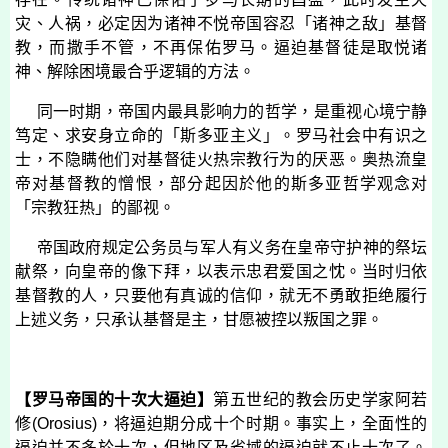
灾、人祸，必定因为诸神不悦帝国容忍「诸神之敌」基督
教，而撒手不管，不再保佑罗马。逼迫基督徒是取悦诸
神、解除困境最合乎逻辑的方法。
同一时期，帝国内最具影响力的哲学，是重视心境宁静
笃定、求安身立命的「斯多亚主义」。罗马社会中有识之
士，不隐瞒他们对基督徒火热宗教行为的厌恶。奥热流皇
帝对基督教的憎恨，部分起因於他的斯多亚哲学观念对
「宗教狂热」的鄙视。
帝国政府规定公务员与军人有义务在皇帝守护神的祭坛
献祭，向皇帝的像下拜，以表示忠君爱国之忱。当时归依
基督教的人，只要他有真诚的信仰，就无不勇敢拒绝履行
上述义务，只承认基督是主，甘愿被控以叛国之罪。
【罗马帝国的十次大逼迫】
第五世纪的教会历史学家阿若
修
(
Orosius
)
，将逼迫期分成十个时期。事实上，全面性的
逼迫并不多於十次，但地区及省域的逼迫就不止十次了。