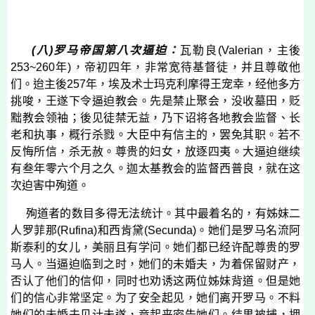
(
八
)
罗马帝国第八次逼迫：
瓦勒良
(
Valerian
，主後
253~260
年
)
，帝初四年，非常宽待基督徒，并且尊敬他
们。迨主後
257
年，埃及术士玛克利摩得王宠幸，经他多方
挑唆，王遂下令逼迫教会。先是禁止聚会，没收墓田，贬
黜教会领袖；後见徒禁无益，乃下诏将各地教会监督、长
老和执事，概行杀戮。大臣中有信主的，罢免其职。若不
反悔所信，杀无赦。尊贵的妇女，放逐四夷。大逼迫继续
有叁年零六个月之久。迦太基教会的监督西普良，就在这
次迫害中殉道。
殉道者的数目多得无法统计。其中最着名的，有姊妹二
人罗菲那
(
Rufina
)
和西肯黛
(
Secunda
)
。她们是罗马名流阿
斯泰利的女儿，美丽且有学问。她们都已经许配尊贵的罗
马人。当逼迫临到之时，她们的未婚夫，为着保留财产，
否认了他们的信仰，同时也劝诱这两位姊妹背道。但是她
们的信心非常坚定。为了安全起见，她们离开罗马。不料
她们的未婚夫见计未遂，竟起来密告她们。结果被捕，押