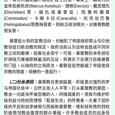
皇帝如奥热流
(
Marcus Aurelius
)
、德修
(
Decius
)
、戴克理先
(
Diocletian
)
等，越仇视基督徒；而像柯模督
(
Commodus
)
、卡喇卡拉
(
Caracalla
)
、纥流加巴鲁
(
Heliogabalus
)
等愚昧昏君，则缺乏政治眼光，对基督教都
很友善。
基督徒火热的宣教活动，也触犯了帝国政府禁止勾引他
教信徒归依自教的规定。政府当局认为这样会造成不同宗
教之间的磨擦，妨害社会安宁。可是，基督教的本色就在
於排除万难做耶稣复活的见证，到普天下去使万民做基督
的门徒。以政府的立场而言，基督徒显然逾越了帝国宽容
宗教的限度，顽梗的一意孤行。
(
二
)
社会原因：
基督教在贵族跋扈、阶级意识强烈的罗
马帝国社会中，公然主张人人平等。打从基督教的源起，
教会一向是关怀被忽略的人，同情弱者的。贵族为维护阶
级利益与特权而憎恨「惹是生非」的传教者。大量下层阶
级的平民和奴隶被吸引而皈依基督教，使有财有势的特权
阶级惧怕教会雄厚的群众基础。许多教会成员的出身低