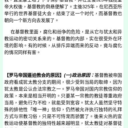
帝大权後，基督教的倒悬便解了。主後
325
年，在尼西亚所
举行的世界基督徒大会，结束了这一个时代，而基督教也
朝向一个新方向去发展了。
在基督教里面，腐化和纷争的危险，是从它与犹太和异
教运动的密切关系来的。基督教的内部，实在很受外在环
境的影响。有的时候，从排斥异端而来的反动，竟与腐化
的情况同样有害。
【罗马帝国逼迫教会的原因】
(
一
)
政治原因：
基督教被帝国
政府看成犹太教分支的期间，很少受到当局的取缔，因为
犹太教是公认合法宗教之一。罗马帝国对国内宗教信仰的
政策，本来是相当开明的。只要某一宗教的教徒尊重政府
当局，避免行为不检，就能受到宽容。犹太人虽然坚守特
殊的排他性「唯一神」信仰，仍然被允许执行独特的礼拜
方式与宗教习俗，只是不可恃宠而骄罢了。後来火热的宣
教运动使基督教的独特性越来越明显，犹太教徒对基督徒