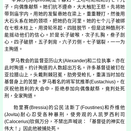
子，向偶像献祭。她们抗不遵命，大大触犯王怒。先将她
带到庙宇内，用她的发髻悬她在梁上，重重鞭打，然後用
大石头系在她的颈项，把她扔在河里。她的七个儿子被绑
在七根木柱上，用滑轮吊起，四肢脱节，但是这种酷刑不
能摇动他们的信心。於是长子破喉，次子扎胸，叁子剖
心，四子破脐，五子刺背，六子刃侧，七子锯裂，一一为
主殉道。
罗马教会的监督亚历山大
(
Alexander
)
和二位执事，亦在
此时殉道。约计殉道的人数超出万名。许多基督徒被钉在
亚拉腊山上，头戴荆棘冠冕，肋旁受枪扎，重演当时加在
基督身上的苦楚。罗马着名的将军犹推革
(
Eustachius
)
，在
庆祝他胜利的大会中，拒绝参加向偶像献祭，竟判处死
刑，全家殉道。
勃里赛
(Bressia
)
的公民法斯丁
(
Foustines
)
和乔维他
(
Jovita
)
耐心忍受各种暴刑，使旁观的人凯罗西利司
(
Calocerius
)
钦佩万分，不禁出声喊说：「基督徒的神实在
伟大！」因此他被捕处死。