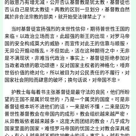
的敌意乃有增无减，公开否认基督教是犹太教，基督徒也
否认自己是犹太教徒。两教的区别一旦划分，基督教自然
属於非合法宗教的部类，就开始受法律禁止了。
当时基督徒宣扬强烈的末世性信仰，期待普世性王国的
来临。以政治立场而言，此超强的新王的出现，对罗马帝
国的安全构成莫大的威胁，而宣传对此王的信靠与顺服，
无异公开煽动叛乱。不但如此，活在这种期待之中，无非
是不满现状，非难当代政治。事实上，基督徒拒绝参加对
当政者政绩的歌功颂德，反对国家主权者的神格化，唾弃
世俗价值的绝对化，所以被目为对公民责任的不履行，对
国家社会阴险而肆意的破坏；换句话说，对帝国不忠。
护教士每每着书主张基督徒是最守法的良民，他们所盼
望的王国不是属於现世的，乃是一个属灵的国度。可是非
基督徒根本听不进他们的话，一来是听不懂，二来是因为
普世性基督教会在帝国内的成形。教会组织越来越严密，
从异教皈依者越来越多。这庞大而团结的教会，几乎成为
国家里面的国家。难怪罗马帝国的忧国之士对教会深具戒
心，有心人越来越不相信护教士的话。事实上，越有为的