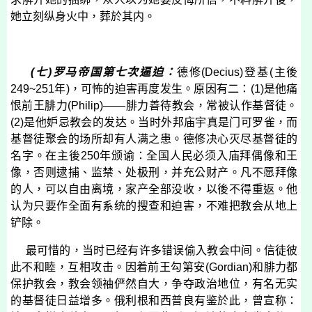
她立刻纵身火中，葬於其内。
(
七
)
罗马帝国第七次逼迫：
德修
(
Decius
)
登基
(
主後
249~251
年
)
，可怖的迫害再度发生。原因有二：
(1)
是他痛
恨前王腓力
(
Philip
)——
腓力善待教会，常被认作基督徒。
(2)
是他妒忌教会的发达。当时外邦庙宇真是门可罗雀，而
基督徒聚会的场所却有人满之患。德修决心灭尽基督徒的
名字。在主後
250
年颁谕：全国人民必须入庙拜偶像和王
像，否则逮捕、监禁、处极刑，并充公财产。凡不愿拜像
的人，可以自由离境，家产全部没收，以後不得重返。他
认为只要作全面有系统的搜查和迫害，不难把教会从地上
铲除。
最可惜的，当时已经有许多错误偷入教会中间。信徒彼
此不和睦，互相攻击。因着前王勾第安
(
Gordian
)
和腓力都
保护教会，教会领袖俨然自大，争夺政治地位，有名无实
的基督徒日益增多。俄利根和西普良有鉴於此，曾宣称：