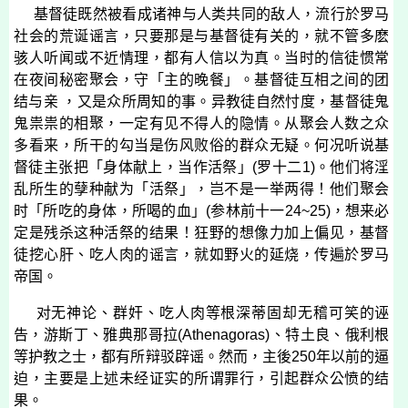
基督徒既然被看成诸神与人类共同的敌人，流行於罗马
社会的荒诞谣言，只要那是与基督徒有关的，就不管多麽
骇人听闻或不近情理，都有人信以为真。当时的信徒惯常
在夜间秘密聚会，守「主的晚餐」。基督徒互相之间的团
结与亲 ，又是众所周知的事。异教徒自然忖度，基督徒鬼
鬼祟祟的相聚，一定有见不得人的隐情。从聚会人数之众
多看来，所干的勾当是伤风败俗的群众无疑。何况听说基
督徒主张把「身体献上，当作活祭」
(
罗十二
1)
。他们将淫
乱所生的孽种献为「活祭」，岂不是一举两得！他们聚会
时「所吃的身体，所喝的血」
(
参林前十一
24~25)
，想来必
定是残杀这种活祭的结果！狂野的想像力加上偏见，基督
徒挖心肝、吃人肉的谣言，就如野火的延烧，传遍於罗马
帝国。
对无神论、群奸、吃人肉等根深蒂固却无稽可笑的诬
告，游斯丁、雅典那哥拉
(
Athenagoras
)
、特土良、俄利根
等护教之士，都有所辩驳辟谣。然而，主後
250
年以前的逼
迫，主要是上述未经证实的所谓罪行，引起群众公愤的结
果。