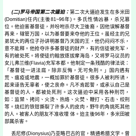
(
二
)
罗马帝国第二次逼迫：
第二次大逼迫发生在多米田
(
Domitian
)
任内
(
主後
81~96
年
)
。多氏性情凶暴，杀兄篡
位。他迫害基督徒，并吩咐杀尽大卫後裔，因他误解基督
再来，辖管万国，以为基督要来夺他的王位。虽经主的兄
弟犹大的两位子孙讲明基督乃天国的王，他仍闷闷不乐，
意不能释。他抢夺许多基督徒的财产，有的信徒被充军，
有的被处死。将使徒约翰放逐拔摩海岛，又将罗马议员的
女儿弗兰维
(
Flavia
)
充军本都。他制定一条残酷的律法说：
「基督徒一进法庭，除非反悔，无可免刑。」国内遇有
荒、瘟疫或地震，一概加罪於基督徒。很多人被利所诱，
起来诬告无辜者，使之丧命。凡不肯起誓，或承认自己是
基督徒的人，都被处死刑。这次逼迫中采用各种刑罚，
如：监禁、拷问、火烫、热烙、火焚、鞭打、石击、绞刑
等。烧红的铁钳撕裂了许多人的皮肉，野牛的角挑死其他
的人。被害人的朋友不准收埋 体。迨主後
96
年，多米田被
部属杀害。
丢尼修
(
Dionysius
)
乃亚略巴古的官，精通希腊文学。曾