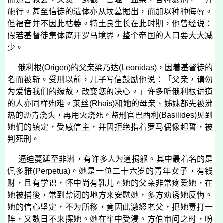
施行。甚至信徒的遗体亦从坟墓掘出，而加以种种侮辱。
但福音并不因此枯萎。特土良生长在此时期，他曾经说：
假若基督徒集体离开罗马境界，整个帝国的人口要大大减
少。
俄利根
(
Origen
)
的父亲梁乃达
(
Leonidas
)
，因着基督徒的
名而被斩。受刑以前，儿子写信鼓励他说：「父亲，请勿
为爱惜我们的缘故，改变您的决心。」许多听俄利根讲道
的人亦同样殉难。莱丝
(
Rhais
)
和她的母亲、姊妹都先被沸
热的沥青浇头，再用火烧死。监刑官巴西利
(
Basilides
)
见到
她们的镇定，受感信主，并因拒绝指着罗马偶像起誓，被
判死刑。
逼迫蔓延至非洲，有许多人为道捐躯。其中最着名的是
佩多雅
(
Perpetua
)
。她是一位二十六岁的青年女子，有钱
财，且有学识，怀中尚有乳儿。她的父亲非常疼爱她，在
她被捕後，常到禁闭的地方来安慰她，多方劝诱她反悔。
她的信心坚定，不为所移，竟因此激怒老父，把她毒打一
阵，又数日不来探她。她在牢中受浸。方伯审问之时，吩