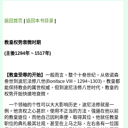
返回首页
|
返回本书目录
|
教皇权势衰微时期
(
主後
1294
年
~ 1517
年
)
【教皇受辱的开始】
一般而言，整个十叁世纪，从依诺森
叁世到波尼法修八世
(Boniface VIII
，
1294~1303)
，教皇都
能保持教会的属世权威，但到波尼法修八世时代，教皇的
权势开始快速地衰微。
一个领袖的个性可以大大影响历史，波尼法修就是一
例。他贪权之心甚炽，使用不正当的方法，强逼在他以前
的教皇退位，而他自己因利乘便，取得其位。他就任教皇
职位的典礼极其壮观，甚至在上马之际，左右各有一位国