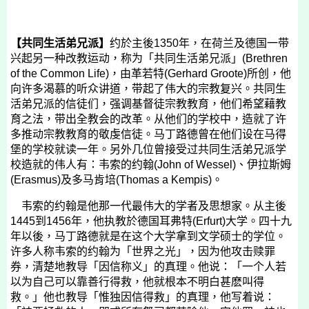
【共同生活弟兄派】
约於主後
1350
年，在荷兰及德国一带
兴起另一种改教运动，称为「共同生活弟兄派」
(Brethren
of the Common Life)
，由革若特
(Gerhard Groote)
所创，他
向许多渴慕的听众讲道，带起了伟大的宗教复兴。共同生
活弟兄派的信徒们，强调基督徒宗教教育，他们希望藉教
育之法，带出全教会的改革。从他们的学校中，造就了许
多推动宗教教育的敬虔信徒。马丁路德曾在他们设在马得
堡的学校就读一年。另外几位曾接受过共同生活弟兄派学
校造就的伟人有：韦索的约翰
(John of Wessel)
、伊拉斯姆
(Erasmus)
及多马肯培
(Thomas a Kempis)
。
韦索的约翰是他那一代最伟大的学者及思想家。从主後
1445
到
1456
年，他执教於德国耳弗特
(Erfurt)
大学。四十九
年以後，马丁路德就是在这个大学拿到文学硕士的学位。
许多人称韦索的约翰为「世界之光」，因为他攻击赎罪
券，清楚地教导「因信称义」的真理。他说：「一个人若
以为自己可以靠善行得救，他就根本不明白甚麽叫得
救。」他也教导「惟独因信得救」的真理，他写着说：