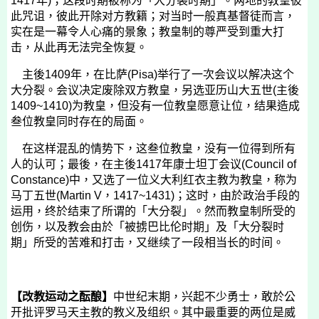
1417
年
)
；这段时期被称为「大分裂时期」。两地的教皇彼
此咒诅，彼此开除对方教籍；对当时一般真基督徒而言，
实在是一幕令人心痛的景象；教皇制的尊严受到重大打
击，从此再无法完全恢复。
主後
1409
年，在比萨
(Pisa)
举行了一次会议以解决这个
大分裂。会议决定废除双方教皇，另选亚历山大五世
(
主後
1409~1410)
为教皇，但没有一位教皇愿意让位，结果造成
叁位教皇同时存在的局面。
在这样混乱的情势下，这叁位教皇，没有一位得到所有
人的认可；最後，在主後
1417
年康士坦丁会议
(Council of
Constance)
中，又选了一位义大利红衣主教为教皇，称为
马丁五世
(Martin V
，
1417~1431)
；这时，由於政治手段的
运用，终於结束了所谓的「大分裂」。然而教皇制所受的
创伤，以及教会由於「被掳巴比伦时期」及「大分裂时
期」所受的苦难和打击，又继续了一段相当长的时间。
【改教运动之酝酿】
中世纪末期，兴起不少勇士，敢於公
开批评罗马天主教的教义及组织。其中最重要的两位是威