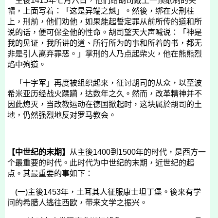
主後
1415
年七月六日
，他们给胡司戴上一顶纸制的尖
帽，上面写着：「这是异端之魁」。然後，绑在火刑柱
上，刑前，他们劝他，如果能起誓定罪从前所传的道和所
说的话，便可保全他的性命。胡司望天大声喊说：「神是
我的见证，我所讲的道、所行所为的事和所着的书，都无
非是引人离弃罪恶。」掌刑的人乃点起柴火，他在熊熊烈
焰中殉道。
「十字军」再度被组织起来，征讨胡司的从众，以至波
希米亚历经战火蹂躏，达数年之久。然而，改革精神并不
因此熄灭，当改教运动在德国掀起时，这块属於胡司的土
地，仍然强烈地反对罗马教会。
【中世纪的末期】
从主後
1400
到
1500
年的时代，是西方一
个最重要的时代。此时代为中世纪的末期，近世纪的起
点。其最重要的事如下：
(
一
)
主後
1453
年，土耳其人征服康士坦丁堡。後来有学
问的希腊人逃往西欧，带来文学之振兴。