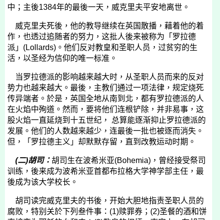
中；主後
1384
年的最後一天，威克里夫平安地离世。
威克里夫死後，他的教导继续在英国散播，藉着他的着
作，也透过追随者的努力，这批人後来被称为「罗拉德
派」
(Lollards)
。他们反对教皇和圣职人员，过贫穷的生
活，以圣经为信仰的唯一标准。
当罗拉德派的影响越来越大时，从圣职人员而来的反对
势力也越来越大。最後，主教们通过一项法律，规定烧死
传异端者。於是，英国全地从南到北，都有罗拉德派的人
在火焰中殉道。然而，要将他们连根铲除，并非易事，这
股火焰一直延烧到十五世纪， 总算能逐渐抑止罗拉德派的
发展。他们的人数越来越少，连最後一批也被逐而消失。
但，「罗拉德主义」却默默存留，直到改教运动时期。
(
二
)
胡司：
胡司生在波希米亚
(Bohemia)
，曾经接受祭司
训练，後来成为波希米亚首都布拉格大学神学部主任，最
後成为该大学校长。
胡司读完威克里夫的书後，开始大胆地指责圣职人员的
腐败，特别关於下列叁件事：
(1)
赎罪券；
(2)
圣餐的酒和饼