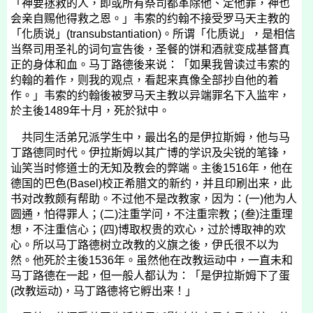
「神要拯救的人，即或所有祭司都革除他、定他罪，神也
会亲自赐他得救之恩。」韦索的约翰不接受罗马天主教的
「化质说」
(transubstantiation)
。所谓「化质说」，是相信
当祭司用圣礼的词句宣告後，圣餐的饼和酒就变成基督真
正的身体和血。马丁路德後来说：「如果我曾读过韦索的
约翰的着作，则我的观点，看起来真像全部抄自他的着
作。」韦索的约翰後被罗马天主教以异端罪名下入监牢，
於主後
1489
年十月，死於狱中。
共同生活弟兄派学生中，最出名的是伊拉斯姆，他与马
丁路德同时代。伊拉斯姆以其广博的学识及尖锐的笔锋，
讪笑当时修道士的无知及教会的弊端。主後
1516
年，他在
德国的巴色
(Basel)
校正希腊文的新约，并且印刷出来，此
书对改教颇有帮助。不过他不是改教家，因为：
(
一
)
他为人
圆通，怕得罪人；
(
二
)
注重学问，不注重宗教；
(
叁
)
注重理
想，不注重信心；
(
四
)
博取权贵的欢心，过於博取神的欢
心。所以马丁路德树立改教的义旗之後，伊氏很不以为
然。他死於主後
1536
年。虽然他在改教运动中，一直未和
马丁路德在一起，但一般人都认为：「是伊拉斯姆下了蛋
(
改教运动
)
，马丁路德将它孵出来！」