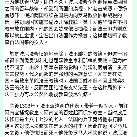
王为他扶着马镫。即位不久，波尼法修企图调停英法两国
之间的百年战争，却受到两国的漠视。他老羞成怒，便扬
言恐吓，假如两国继续在国境内向罗马教会抽取战税的
话，将对两国实施禁谕及开除教籍。英王爱德华简直不把
教皇放在眼内，他的国会赞成依旧抽税；而法王腓力则立
即以禁止金银、宝石出口法国作为报复；这样便切断了教
皇自法国来的岁入。
於是波尼法修愤怒地革除了法王腓力的教籍。但这一招
却得不到像贵钩利七世屈辱德皇亨利那样的果效。因为时
代不同了，由於十字军东征的影响，封建制度崩溃，贵族
失去权势，代之而起的是强烈的民族意识，尤其是在法
国。当教皇革除法王教籍时，法国百姓不但不因此放弃对
法王的效忠，反而更团结起来支持法王，在这种局势下，
法王腓力可以公然地蔑视教皇波尼法修。
主後
1303
年，法王派遣两位代表，带着一队军人，前往
阿南宜捕捉教皇。阿南宜的百姓起而保护教皇。当时波尼
法修已是个八十七岁的老人，法国的兵丁竟将他拳打脚
踢。这对波尼法修实在是太大的打击，因此在返回罗马几
天之後，他便忧愤而死。他死後罗马人嘲笑他说，波尼法