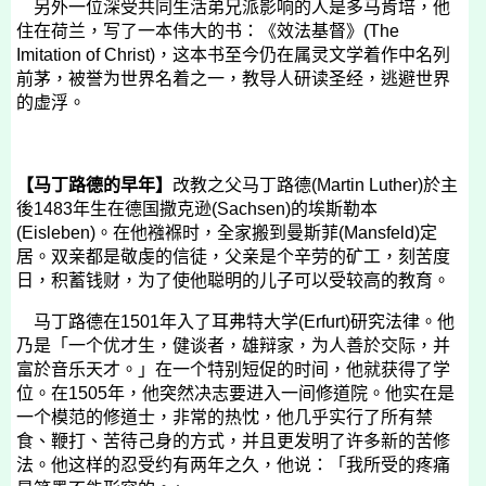
另外一位深受共同生活弟兄派影响的人是多马肯培，他
住在荷兰，写了一本伟大的书：《效法基督》
(The
Imitation of Christ)
，这本书至今仍在属灵文学着作中名列
前茅，被誉为世界名着之一，教导人研读圣经，逃避世界
的虚浮。
【马丁路德的早年】
改教之父马丁路德
(Martin Luther)
於主
後
1483
年生在德国撒克逊
(Sachsen)
的埃斯勒本
(Eisleben)
。在他襁褓时，全家搬到曼斯菲
(Mansfeld)
定
居。双亲都是敬虔的信徒，父亲是个辛劳的矿工，刻苦度
日，积蓄钱财，为了使他聪明的儿子可以受较高的教育。
马丁路德在
1501
年入了耳弗特大学
(Erfurt)
研究法律。他
乃是「一个优才生，健谈者，雄辩家，为人善於交际，并
富於音乐天才。」在一个特别短促的时间，他就获得了学
位。在
1505
年，他突然决志要进入一间修道院。他实在是
一个模范的修道士，非常的热忱，他几乎实行了所有禁
食、鞭打、苦待己身的方式，并且更发明了许多新的苦修
法。他这样的忍受约有两年之久，他说：「我所受的疼痛