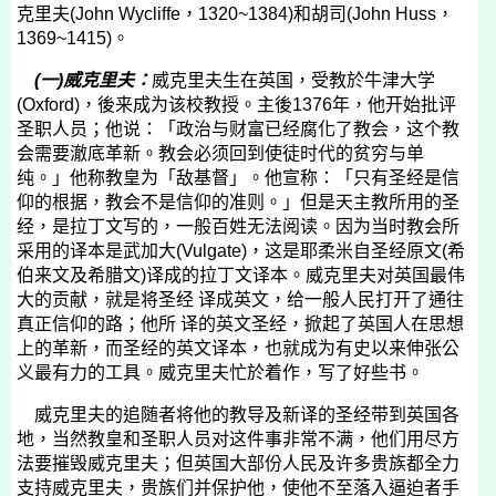
克里夫
(John Wycliffe
，
1320~1384)
和胡司
(John Huss
，
1369~1415)
。
(
一
)
威克里夫：
威克里夫生在英国，受教於牛津大学
(Oxford)
，後来成为该校教授。主後
1376
年，他开始批评
圣职人员；他说：「政治与财富已经腐化了教会，这个教
会需要澈底革新。教会必须回到使徒时代的贫穷与单
纯。」他称教皇为「敌基督」。他宣称：「只有圣经是信
仰的根据，教会不是信仰的准则。」但是天主教所用的圣
经，是拉丁文写的，一般百姓无法阅读。因为当时教会所
采用的译本是武加大
(Vulgate)
，这是耶柔米自圣经原文
(
希
伯来文及希腊文
)
译成的拉丁文译本。威克里夫对英国最伟
大的贡献，就是将圣经 译成英文，给一般人民打开了通往
真正信仰的路；他所 译的英文圣经，掀起了英国人在思想
上的革新，而圣经的英文译本，也就成为有史以来伸张公
义最有力的工具。威克里夫忙於着作，写了好些书。
威克里夫的追随者将他的教导及新译的圣经带到英国各
地，当然教皇和圣职人员对这件事非常不满，他们用尽方
法要摧毁威克里夫；但英国大部份人民及许多贵族都全力
支持威克里夫，贵族们并保护他，使他不至落入逼迫者手