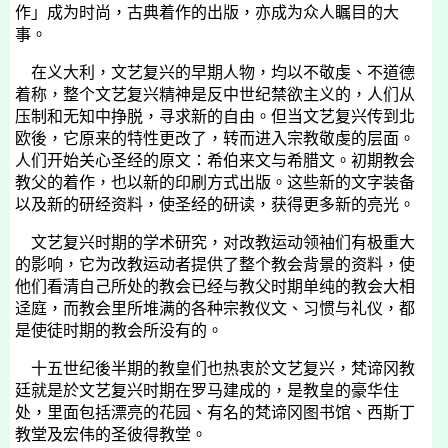
作」成为时尚，古典着作的出版，亦成为众人瞩目的大
事。
在义大利，文艺复兴的早期人物，均以不敬虔、不道德
着称，整个文艺复兴精神是反中世纪禁欲主义的，人们从
压制和无知中挣脱，寻求新的自由。但当文艺复兴传到北
欧後，它原来的特性更改了，转而进入宗教敬虔的层面。
人们开始关心圣经的原文：希伯来文与希腊文。初期教会
教父的着作，也以新的印刷方式出版。这些新的文字装备
以及新的研经资料，使圣经的研读，获得更多新的亮光。
文艺复兴时期的学术研究，对改教运动领袖们有极重大
的影响，它为改教运动者提供了整个教会背景的资料，使
他们看清自己所处的教会已经与教父时期单纯的教会大相
迳庭，而教会里所堆满的各种宗教仪文、习惯与礼仪，都
是使徒时期的教会所没有的。
十五世纪後半期的教皇们也热衷於文艺复兴，梵谛冈教
廷就是於文艺复兴时期在罗马建成的，是教皇的豪华住
处，里面包括漂亮的花园、有名的梵谛冈图书馆、西斯丁
教堂及宏伟的圣彼得教堂。