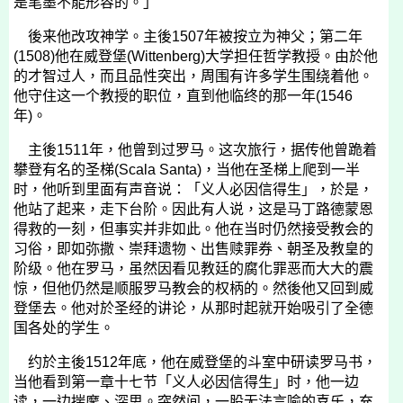
是笔墨不能形容的。」
後来他改攻神学。主後
1507
年被按立为神父；第二年
(1508)
他在威登堡
(Wittenberg)
大学担任哲学教授。由於他
的才智过人，而且品性突出，周围有许多学生围绕着他。
他守住这一个教授的职位，直到他临终的那一年
(1546
年
)
。
主後
1511
年，他曾到过罗马。这次旅行，据传他曾跪着
攀登有名的圣梯
(Scala Santa)
，当他在圣梯上爬到一半
时，他听到里面有声音说：「义人必因信得生」，於是，
他站了起来，走下台阶。因此有人说，这是马丁路德蒙恩
得救的一刻，但事实并非如此。他在当时仍然接受教会的
习俗，即如弥撒、崇拜遗物、出售赎罪券、朝圣及教皇的
阶级。他在罗马，虽然因看见教廷的腐化罪恶而大大的震
惊，但他仍然是顺服罗马教会的权柄的。然後他又回到威
登堡去。他对於圣经的讲论，从那时起就开始吸引了全德
国各处的学生。
约於主後
1512
年底，他在威登堡的斗室中研读罗马书，
当他看到第一章十七节「义人必因信得生」时，他一边
读，一边揣摩、深思。突然间，一股无法言喻的喜乐，充