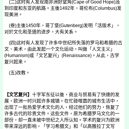
(
二
)
这时有人发现南非洲好望角
(Cape of Good Hope)
及
到印度和东亚的航路。主後
1492
年，哥伦布
(Columbus)
发
现美洲。
(
叁
)
主後
1450
年，哥丁堡
(Gutenberg)
发明「活版术」，
对於文化和圣道的进步，大有关系。
(
四
)
这时有人发现了许多中世纪所失落的罗马和希腊的古
文、美术，由此发起一个文化运动，叫做「人文主义」
(Humanism)
或「文艺复兴」
(Renaissance)
。从此，古学
复兴起来。
(
五
)
改教。
【文艺复兴】
十字军东征以後，商业与贸易有了快速的发
展，欧洲一时兴起许多城镇。在忙碌喧嚣的城市生活中，
出现了一批热爱学术文化的人，经过他们的努力，恢复了
许多古代的珍贵文件。这些文件，原为希腊罗马文化的一
部份，却一直未被中世纪之人所认知。学术的复兴为欧洲
带来深远的影响，「学习希腊文」和「以高雅拉丁文写