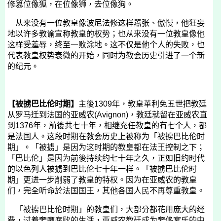
修篡位像狐，在位像狮，去位像狗。
从来没有一位教皇像波尼法修这样嚣张、傲慢，他狂妄
地以许多教谕宣称教皇的权势；也从来没有一位教皇像他
这样受羞辱，终至一败涂地。这不仅是他个人的失败，也
代表教皇权势衰微的开始，同时为教会历史引进了一个新
的纪元。
【被掳巴比伦时期】
主後
1309
年，教皇革利免五世把教廷
从罗马迁到法国的亚威农
(Avignon)
，教廷就留在亚威农直
到
1376
年，前後共七十年，相继充任教皇的有七个人，都
是法国人。这段时期在教会历史上被称为「被掳巴比伦时
期」。「被掳」是因为这时期的教皇都在法王控制之下；
「巴比伦」是因为前後持续约七十年之久，正如旧约时代
的以色列人被掳到巴比伦七十年一样。「被掳巴比伦时
期」更进一步削弱了教皇的特权。因为在亚威农的教皇
们，完全听命於法国国王，其他各国人民不再尊重教皇。
「被掳巴比伦时期」的教皇们，大部分都花用庞大的经
费，过着奢靡腐败的生活，亚威农教廷成为奢侈宴乐的中