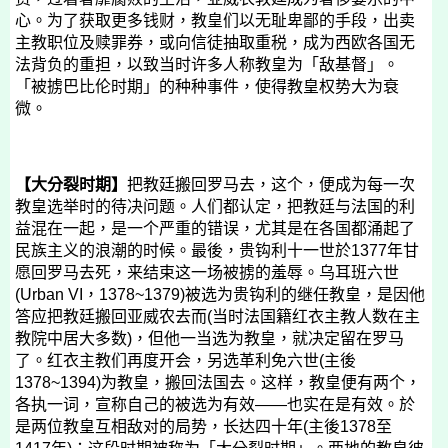
心。为了获取更多钱财，教皇们以无耻卑鄙的手段，出卖
主教职位及赎罪券，或向信徒抽取重税，成为西欧各国无
法背负的重担，以致当时许多人称教皇为「敌基督」。
「被掳巴比伦时期」的种种事件，使得教皇权势大为衰
微。
【大分裂时期】
把教廷搬回罗马去，这个，便成为每一次
教皇选举时的待决问题。人们都认定，把教廷与法国的利
益混在一起，是一个严重的错误，尤其是在各国都涌起了
民族主义的浪潮的时候。最後，贵钩利十一世於
1377
年甘
愿回罗马去死，来结束这一场被掳的羞辱。乌耳班六世
(Urban VI
，
1378~1379)
被选为贵钩利的继任教皇，是因他
答应把教廷搬回亚威农去而
(
当时法国籍红衣主教人数在主
教院中居大多数
)
，但他一当选为教皇，就决定留在罗马
了。红衣主教们再度开会，另选革利免六世
(
主後
1378~1394)
为教皇，搬回法国去。这样，教皇便有两个，
各执一词，宣称自己的被选为有效
——
也实在是有效。於
是两位教皇互相敌对的局势，长达四十年
(
主後
1378
至