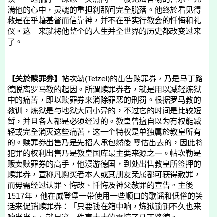
满他的心中，灵魂的重担刹那间完全脱落。他终於看见得
救是在乎藉基督而信靠神，并不在乎实行教会的忏悔和礼
仪。这一来就将他整个的人生并全世界的历史都改变过来
了。
【关於赎罪券】
帖次勒
(Tetzel)
的出售赎罪券，乃是马丁路
德脱离罗马教的起因。所谓赎罪券者，就是用以减轻炼狱
中的痛苦，即以赎罪券来消除罪恶的刑罚。根据罗马教的
教训，炼狱是与地狱大同小异的，不过它的时间是比较短
暂，并且各人都是必须经过的。教皇曾擅自以为有权能减
轻或完全消灭这些痛苦，这一个特权是单独属於教皇所有
的。赎罪券出售乃是先招人承包然後 零估出去的，因此将
犯罪的权利出售乃是教皇国库最主要来源之一。帖次勒是
贩卖赎罪券的高手，他漫游德国，到处出售教皇所签押的
赎罪券，宣称凡购买者本人或其朋友亲属都可获得赦罪，
而毋需经过认罪、悔改、忏悔及神父赦罪的宣告。主後
1517
年，他在威登堡一带使用一些顺口的歌谣和低俗的笑
话来促销赎罪券：「只要钱在箱中响，炼狱锁钥不久也来