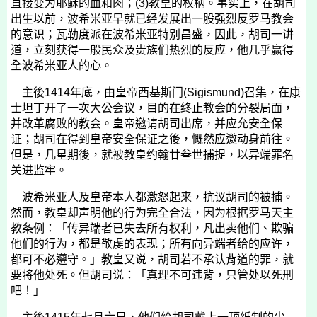
直接变为耶稣的血和肉；
(3)
教皇的权柄。事实上，在胡司
出生以前，波希米亚早就已经发展出一股强烈反罗马教会
的意识；瓦勒度派在波希米亚特别昌盛，因此，胡司一讲
道，立刻获得一般民众及贵族们热烈的反应，他几乎赢得
全波希米亚人的心。
主後
1414
年底，由皇帝西基斯门
(Sigismund)
召集，在康
士坦丁开了一次大公会议，目的在终止教会的分裂局面，
并改革腐败的教会。皇帝邀请胡司出席，并应允安全保
证；胡司在得到皇帝安全保证之後，慨然应邀动身前往。
但是，几星期後，就被教皇约翰廿叁世捕捉，以异端罪名
关进监牢。
波希米亚人及皇帝本人都激怒起来，抗议胡司的被捕。
然而，教皇却声明他的行为完全合法，因为根据罗马天主
教条例：「传异端者已失去所有权利，凡出卖他们、欺骗
他们的行为，都是敬虔的表现；所有向异端者给的应许，
都可不必遵守。」教皇又说，胡司若不承认背道的罪，就
要将他处死。但胡司说：「真理不可违背，只管处以死刑
吧！」