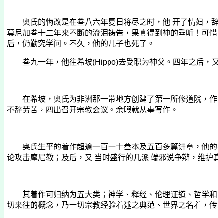
奥氏的悔改是在叁八六年夏日将尽之时，他 开了情妇，辞去
莫尼加叁十二年来不断的流泪祷告，果真得到神的垂听！可惜
后，仍勤究学问。不久，他的儿子也死了。
叁九一年，他往希坡
(Hippo)
去受职为神父。四年之后，
在希坡，奥氏为非洲那一带地方创建了第一所修道院，作为
不辞劳苦，四出召开宗教会议。余暇就从事写作。
奥氏生平的着作超逾一百一十叁本及五百多篇讲章，他的学
论攻击摩尼教；及后，又 当时盛行的几派 端邪说争辩，维
其着作可归纳为五大类；神学、释经、伦理证道、哲学和自传
切来往的概念，乃一切宗教经验着述之典范、世界之名着，传