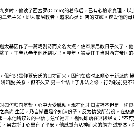
九岁时，他读了西塞罗
(Cicero)
的着作后，已有心追求真理，以此
的二元主义，即为摩尼教者，追求心灵 理智的安慰。疼爱他的母
迦太基因作了一篇戏剧诗而文名大振。信奉摩尼教日子久了，他
望了。于叁八叁年他迁到罗马。翌年，被委任于当时西方帝国的
但他只是仰慕安氏的口才而来，因他在这时正倾心于新派的 疑
姘妇脱 关系，但不久又 另一个结上了非法之缘，行为较前更不
如何归向基督，心中大受感动。现在他才知道神不但是一切良
之高尚 生活，乃自惭虽是个知识份子，反为情欲所劳役。在悲
拿起一本他所读过的书信；急忙翻开，视线即落在这段经文：“不
后，奥古斯丁心里有了平安，他感觉有从神而来的能力 过罪恶，