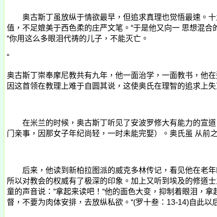
奥古斯丁虽放纵于情欲最早，但追求真理也觉悟最速。十
值，不足媲美于西色柔的庄严文笔。“于是他又向一 思想混合
“你用这么多眼泪代祷的儿子，不能灭亡。
“
奥古斯丁崇奉摩尼教共有九年，他一面治学，一面教书，他在
因这首领在教理上难于自圆其说，这使奥氏在理智的追求上失
在米兰的时候，奥古斯丁听见了安波罗修大有能力的宣道，
门亲事，因那女子年纪尚轻，一时未能完娶）。奥氏虽 从前之
后来，他读到新柏拉图派的威克多林传记，看见他在老年时
所以对教会的权威有了极深的印象。加上又听到埃及的修道士
童的声音说：“拿起来读吧！“他的面色大变，抑制着眼泪，
督，不要为肉体安排，去放纵私欲。“
(
罗十叁：
13-14)
自此以