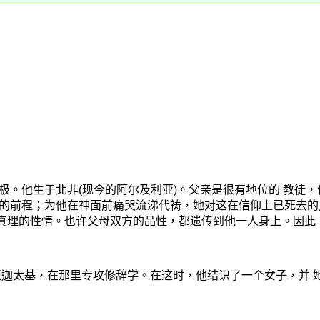
极。他生于北非
(
现今的阿尔及利亚
)
。父亲是很有地位的 教徒
的前程；为他在神面前痛哭流涕代祷，她对这在信仰上已死去的
追求真理的性情。也许父母双方的品性，都遗传到他一人身上。因
迦太基，在那里专攻修辞学。在这时，他结识了一个女子，并 