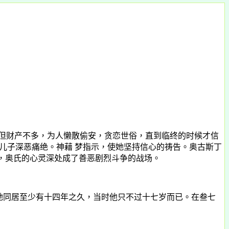
，但财产不多，为人懒散偷安，贪恋世俗，直到临终的时候才信
儿子深恶痛绝。神藉 梦指示，使她坚持信心的祷告。奥古斯丁
此，奥氏的心灵深处成了善恶剧烈斗争的战场。
她同居至少有十四年之久，当时他只不过十七岁而已。在叁七