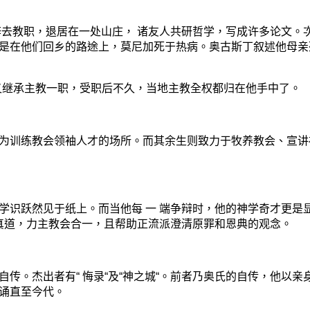
教职，退居在一处山庄， 诸友人共研哲学，写成许多论文。次
是在他们回乡的路途上，莫尼加死于热病。奥古斯丁叙述他母亲
又继承主教一职，受职后不久，当地主教全权都归在他手中了。
训练教会领袖人才的场所。而其余生则致力于牧养教会、宣讲福
识跃然见于纸上。而当他每 一 端争辩时，他的神学奇才更是
护真道，力主教会合一，且帮助正流派澄清原罪和恩典的观念。
。杰出者有“ 悔录“及“神之城“。前者乃奥氏的自传，他以亲
诵直至今代。