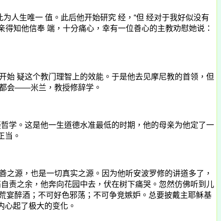
为人生唯一 值。此后他开始研究 经，“但 经对于我好似没有
亲得知他信奉 端，十分痛心，幸有一位善心的主教劝慰她说：
开始 疑这个教门理智上的效能。于是他去见摩尼教的首领，但
都会——米兰，教授修辞学。
哲学。这是他一生道德水准最低的时期，他的母亲为他定了一
正当。
善之源，也是一切真实之源。因为他听安波罗修的讲道多了，
痛自责之余，他奔向花园中去，伏在树下痛哭。忽然仿佛听到儿
可荒宴醉酒；不可好色邪荡；不可争竞嫉妒。总要披戴主耶稣基
内心起了极大的变化。