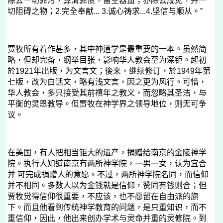
除去一切罪污，算清罪债，备空器皿；亦除去成见，并一
切阻碍之物；
2.
完全奉献
... 3.
诚心祷求
...4.
坚信与顺从。”
贾牧所有着作甚多，其中神道学是最重要的一本。虽然简
略，但却完备，纲举目张，影响华人教会至为深钜。起初
於
1921
年出版，为文言文；後来，继续修订，於
1949
年第
七版，改为白话文，略有浅文言，因之更为风行。可惜，
华人教会，多只接受其前禧年之教义，而忽略其圣洁，与
平衡的灵恩教导。但贾牧在神学界之领导地位，则无可争
议。
在美国，有人把相当钜大的遗产，捐赠给南京的金陵神学
院。执行人知道南京有两所神学院，一男一女，认为宜合
并 可完成捐赠人的意愿。不过，两所神学院名同，而信仰
并不相同。多数人以为金钱就是信仰，赞同有钱则合；但
贾牧觉得信仰很重要，不应该，也不愿留在自由派的旗
下。而且他看到传统神学教育的问题，是只重知识，而不
重信仰，因此，他出来创办学术与灵命并重的灵修院。到