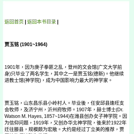
返回首页
|
返回
本书
目录
|
贾玉铭
(1901~1964)
1901
年，因为庚子拳匪之乱，登州的文会馆
(
广文大学前
身
)
只毕业了两名学生，其中之一是贾玉铭
(
德新
)
。他继续
进教士馆
(
神学院
)
，成为中国影响力最大的神学家。
贾玉铭，山东昌乐县小岭村人。毕业後，任安邱县逢旺支
会牧师，及济宁州，沂州府牧师。
1907
年，赫士博士
(Dr.
Watson M. Hayes, 1857~1944)
在潍县创办女子神学院。因
为信仰问题，
1919
年，又创办华北神学院，後来於
1922
年
迁往滕县，规模颇为宏敞。大约是经过丁立美的推荐，贾