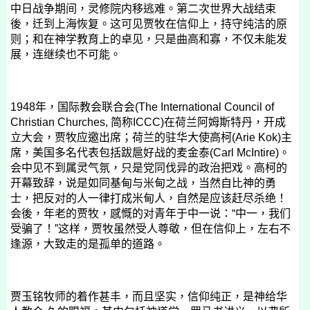
中日战争期间，灵修院内移逃难。第二次世界大战结束
後，迁到上海恢复。这可见贾牧在信仰上，持守纯洁的原
则；和在神学教育上的卓见，只是曲高和寡，不仅未能发
展，连继续也不可能。
1948
年，国际教会联合会
(The International Council of
Christian Churches,
简称
ICCC)
在荷兰阿姆斯特丹，开成
立大会，贾牧应邀出席；荷兰的驻华大使高柯
(Arie Kok)
主
席，美国多名代表包括跋扈好战的麦金泰
(Carl McIntire)
。
会中见不到属灵气氛，只是党同伐异的政治把戏。高柯的
开幕致辞，说是如同基甸与米甸之战，当然自比神的勇
士，把反对的人一律打成米甸人，自然是应该赶尽杀绝！
会後，年老的贾牧，感慨的对青年于中一说：“中一，我们
受骗了！”这样，贾牧虽然受人尊敬，但在信仰上，左右不
逢源，大致走的是孤单的道路。
贾玉铭牧师的着作甚丰，而且坚实，信仰纯正，是神给华