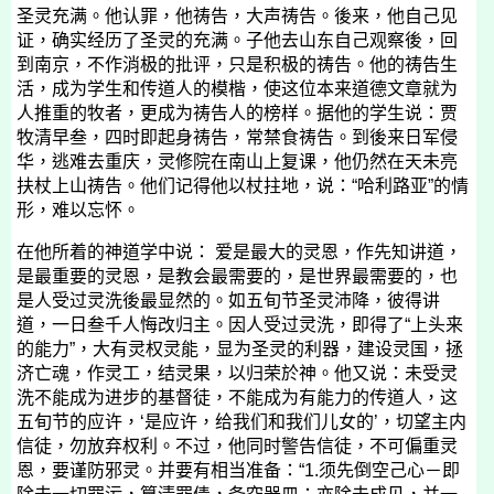
圣灵充满。他认罪，他祷告，大声祷告。後来，他自己见
证，确实经历了圣灵的充满。子他去山东自己观察後，回
到南京，不作消极的批评，只是积极的祷告。他的祷告生
活，成为学生和传道人的模楷，使这位本来道德文章就为
人推重的牧者，更成为祷告人的榜样。据他的学生说：贾
牧清早叁，四时即起身祷告，常禁食祷告。到後来日军侵
华，逃难去重庆，灵修院在南山上复课，他仍然在天未亮
扶杖上山祷告。他们记得他以杖拄地，说：“哈利路亚”的情
形，难以忘怀。
在他所着的神道学中说： 爱是最大的灵恩，作先知讲道，
是最重要的灵恩，是教会最需要的，是世界最需要的，也
是人受过灵洗後最显然的。如五旬节圣灵沛降，彼得讲
道，一日叁千人悔改归主。因人受过灵洗，即得了“上头来
的能力”，大有灵权灵能，显为圣灵的利器，建设灵国，拯
济亡魂，作灵工，结灵果，以归荣於神。他又说：未受灵
洗不能成为进步的基督徒，不能成为有能力的传道人，这
五旬节的应许，‘是应许，给我们和我们儿女的’，切望主内
信徒，勿放弃权利。不过，他同时警告信徒，不可偏重灵
恩，要谨防邪灵。并要有相当准备：“
1.
须先倒空己心－即