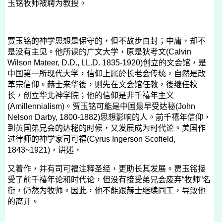
玉铭牧师被聘为教授。
贾玉铭的神学思想是保守的，但不故步自封；中庸，却不
是没有主见。他所读的广文大学，原是狄考文
(Calvin
Wilson Mateer, D.D., LL.D. 1835-1920)
创立的文会馆，是
中国第一所现代大学，信仰上属於长老会传统，自然是改
革宗信仰。赫士来华後，则先在文会馆任教，後继任校
长，创立华北神学院；他的信仰是非千禧年主义
(Amillennialism)
。贾玉铭可能是中国最早受达秘
(John
Nelson Darby, 1800-1882)
思想影响的人。前千禧年信仰，
到英国弟兄会的达秘的时候，又发展成为时代论。美国作
过律师的神学家司可福
(Cyrus Ingerson Scofield,
1843~1921)
，讲述，
又着作，并有司可福注释圣经，更助长其发展。贾玉铭接
受了前千禧年论和时代论，但没有接受弟兄会废弃“牧师”名
衔，仍然为牧师。因此，他不能跟赫士继续同工，导致他
的离开。