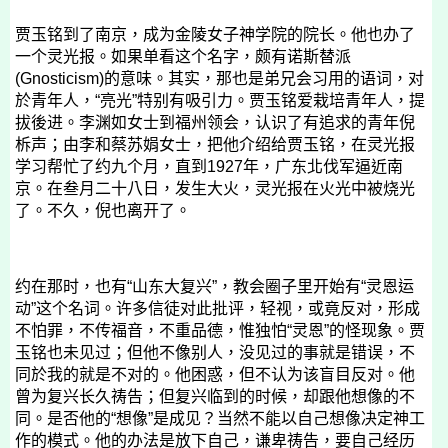
贾玉铭到了南京，成为金陵女子神学院的院长。他也办了
一个灵光报。如果单看这个名字，颇有诺斯替派
(Gnosticism)
的意味。其实，那也是弟兄会习用的语词，对
於青年人，“亮光”特别有吸引力。贾玉铭爱栽培青年人，提
拔後进。
李渊如
女士到福州领会，认识了有追求的青年倪
柝声；由李
和蔡苏娟
女士，把他介绍给贾玉铭，在灵光报
学习帮忙了约九个月，直到
1927
年，广东北伐军逼近南
京。在
叁月二十八日
，发生大火，灵光报在火光中被烧光
了。不久，倪也离开了。
约在那时，也有“山东大复兴”，教会圈子里开始有“灵恩运
动”这个名词。许多信徒对此批评，轻视，或竟反对，形成
不怕罪，不传福音，不重品德，惟独怕“灵恩”的怪现象。贾
玉铭也未见过；但他不像别人，没见过的事就是错误，不
同於我的就是不对的。他困惑，但不认为该盲目反对。他
曾为复兴长久祷告；但复兴临到的时候，却跟他想像的不
同。是否他的“想像”是成见？当然不能以自己想像决定神工
作的模式。他的办法是放下自己，谦卑祷告，要自己经历