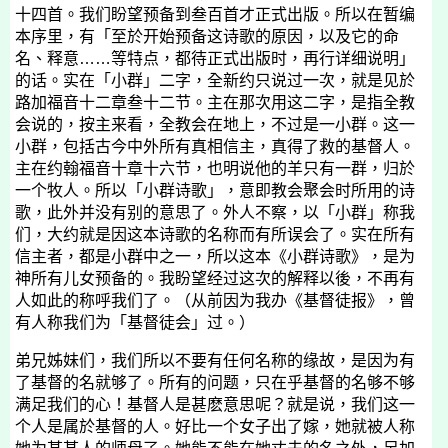
十四首。我们盼望预备到叁百首才正式出版。所以在暂编
本序里，有「至於开始预备这诗歌的原因，以及它的命
名、释意……等特点，都待正式出版时，再行详细说明」
的话。实在「小群」二字，全新约只说过一次，就是见於
路加福音十二章叁十二节。主在那次用这二字，是指全教
会说的，按主来看，全教会在地上，不过是一小群。这一
小群，包括古今中外所有真相信主，真得了救的基督人。
主在约翰福音十章十六节，也明说他的羊只有一群，归於
一个牧人。所以「小群诗歌」，意即教会聚会时所用的诗
歌，此外并没有别的意思了。外人不察，以「小群」称我
们，大约就是因这本诗歌的名称而有所误会了。实在所有
信主者，都是小群中之一，所以这本《小群诗歌》，是为
神所有儿女预备的。我盼望经过这次的解释以後，不再有
人如此的称呼我们了。（从前因为我办《基督徒报》，曾
有人称我们为「基督徒会」过。）
弟兄姊妹们，我们所以不要有任何名称的缘故，是因为有
了基督的名就够了。所有的问题，只在乎基督的名够不够
满足我们的心！基督人是甚麽意思呢？就是说，我们这一
个人是属於基督的人。好比一个女子出了嫁，她就被人称