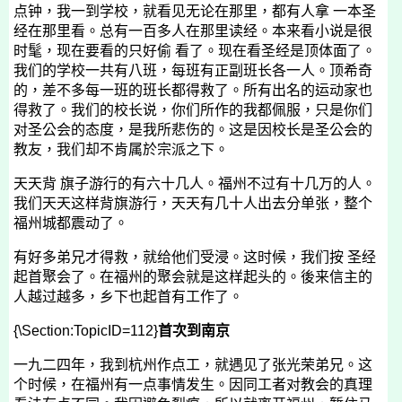
点钟，我一到学校，就看见无论在那里，都有人拿 一本圣
经在那里看。总有一百多人在那里读经。本来看小说是很
时髦，现在要看的只好偷 看了。现在看圣经是顶体面了。
我们的学校一共有八班，每班有正副班长各一人。顶希奇
的，差不多每一班的班长都得救了。所有出名的运动家也
得救了。我们的校长说，你们所作的我都佩服，只是你们
对圣公会的态度，是我所悲伤的。这是因校长是圣公会的
教友，我们却不肯属於宗派之下。
天天背 旗子游行的有六十几人。福州不过有十几万的人。
我们天天这样背旗游行，天天有几十人出去分单张，整个
福州城都震动了。
有好多弟兄才得救，就给他们受浸。这时候，我们按 圣经
起首聚会了。在福州的聚会就是这样起头的。後来信主的
人越过越多，乡下也起首有工作了。
{\Section:TopicID=112}
首次到南京
一九二四年，我到杭州作点工，就遇见了张光荣弟兄。这
个时候，在福州有一点事情发生。因同工者对教会的真理