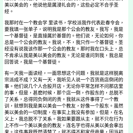
美以美会的，他说他是属浸礼会的，这些必定不合乎圣
经。
我那时在一个教会学 里读书，学校派我作代表赴春令会，
要我填一张单子，说明我是那个公会的教友。我写，我是
一个基督徒，是直接属於基督的。他们说，无论如何，你
总是一个公会的教友。我说，不，我只作一个基督徒。圣
经没有说我该作那一个公会的教友。那时我在口头上，总
不肯承认我是美以美会的教友。无论是谁问到我，我总是
回答说，我是一个基督徒。
有一天我一面读经，一面思想这个问题，我就是这样脱离
宗派成不成？又有一天，我听见人说一个百货商店倒闭的
事。他们说几个人合股开店，无论你平常怎样不问那店里
的事，但是，甚麽时候，那个店一倒，作股东的，总脱不
了关系，总得同负倒闭的责。我就从这件事得了一个教
训，就想到我是美以美会一个教友，好像一个股东。虽然
美以美会的一切制度，在事实上我没有参加，但是，在名
义上，我总脱不了关系。我如果要跟从主，就不只在行为
上不作一个美以美会的教友，连名字也得从美以美会拿出
来。这件事我既然清楚了，就不得不和家母商量，因当初