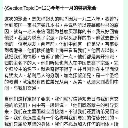
{\Section:TopicID=121}
今年十一月的特别聚会
这次的聚会，是怎样起头的呢？因为一九二六年，我曾写
信到英国一家书店买几本书，并说些所以羡慕那些书的原
因，就有一老人来信问我为甚麽买那样的书。我只好回答
他说，我因为脱离了宗派，所以买那样的书。他就去告诉
他的一位老朋友。两年前，他们中间有一位弟兄，有事要
到香港来，他们就托他到上海来看看我们。他回去以後，
就把我们的情形，告诉了他们一点。他们都是离开宗派，
归於主名下的人。他们听见也有人在中国是离了宗派，完
全归於主的名下，就希奇得不得了。并且因为在主里面没
有犹太人、希利尼人的分别，加之探望弟兄，是一个圣经
的教训，就定规有四位弟兄从英、从美、从澳来到我们中
间，与我们交通。
当他们这样定规了要来，我们就写信通知素日与我们有交
通的弟兄们，内中有一段是说，「他们既然蒙主的引导要
来，我们在主里面就应当接纳。不过我们还要请弟兄们记
得，我们永远是没有一个名称叫我们与别的信徒分别的。
我们只属於基督的身体，我们不愿意加入任何的团体。所