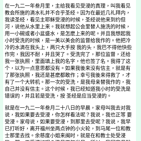
在一九二一年叁月里，主给我看见受浸的真理，叫我看见
教会所施的滴水礼并不合乎圣经。因为在最近几礼拜内，
我读圣经，看见主耶稣受浸的时候，圣经说他来到约但
河，说他从水里上来。我就想起公会里替人施洗的时候，
用一小碗或者小盆盛水，是怎麽上来的呢。并且我想起我
小时受洗的时候，是一美以美会的监督给我作的。他把冷
冷的水滴在我头上，两只大手按 我的头，我巴不得他快些
作完，我因不耐，并且哭了。受洗完了，那位监督，还给
我一张执照，里面填上我的名字，他也签了名。我得了这
个，以为一点意思都没有。如果我後来没有信主，就是有
了那张执照，我还是甚麽都敢作；幸亏我後来得救了，才
有了一个大转机。那一次的受洗，是我母亲替我作的，我
自己并没有信主。这个时候，我已经知道我小时的受洗是
错误的，并且若是受洗，按 圣经是应当受浸的。
就是在
一九二一年叁月二十八日
的早晨，家母叫我去对我
说，我如果要去受浸，你怎样看法呢？我说，我也正等 要
受浸。家母说，如果要受浸，到那里去受呢？我说，我早
已打听好，离开福州坐两点钟的小火轮，到马尾一位和教
士那里去找。
余慈度
小姐来闽时，就是在和教士处受浸