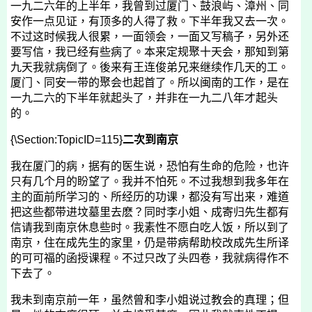
一九二六年的上半年，我曾到过厦门、鼓浪屿、漳州、同
安作一点见证，有顶多的人得了救。下半年我又去一次。
不过这时候我人很累，一面领会，一面又写稿子，另外还
要写信，我已经有些病了。本来定规聚十天会，那知到第
九天我就病倒了。後来有王连俊弟兄来继续作几天的工。
厦门、同安一带的聚会也起首了。所以闽南的工作，是在
一九二六的下半年就起头了，并非在一九二八年才起头
的。
{\Section:TopicID=115}
二次到南京
我在厦门的病，据有的医生说，恐怕有生命的危险，也许
只有几个月的盼望了。我并不怕死。不过我想到我多年在
主的面前所学习的、所经历的功课，都没有写出来，难道
把这些都带进坟墓里去麽？同
时李
小姐、
成寄归
先生都有
信请我到南京休息些时。我素性不愿白吃人饭，所以到了
南京，住在
成
先生的家里，仍是带病帮助校改
成
先生所译
的可可福的函授课程。不过只改了头四卷，我就病得作不
下去了。
我未到南京前一年，虽然
曾和李
小姐说过教会的真理；但