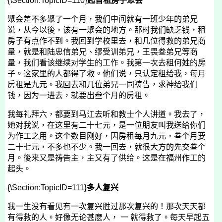
{\Section:TopicID=110}
起首租房子聚会
聚会差不多聚了一个月，我们中间就有一班少年的弟兄
说，从今以後，该有一聚会的地方。那时我们缺乏钱，租
房子有点作不到。我回到学校里去，和几位得救的弟兄商
量，就是和陆忠信弟兄、缪受训弟兄，王畏叁弟兄等商
量，我们看该继续对学生的工作。我第一次去租何姓的房
子。这家里的人都得了救。他们说，只认定租给我，每月
房租是九元。我回去和几位弟兄一同祷告，求神给我们
钱，因为一进去，就要出叁个月的房租。
我每礼拜六，都要到马江去听和教士个人讲道。我去了，
她对我说，在这里有二十七元，是一位朋友叫我送给你们
为作工之用。这个数目刚好，因房租每月九元，叁个月要
二十七元，不多也不少。我一回去，就很大方的先交叁个
月。後来又是祷告主，主又有了供给。这是在福州作工的
起头。
{\Section:TopicID=111}
多人复兴
我一生没有看见有一次复兴胜过那次复兴的！那次天天都
有得救的人。好像无论甚麽人， 一 就得救了。每天早起五