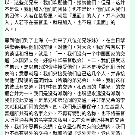
以，这些弟兄来，我们欢迎他们，接纳他们。但是，这并
不是说，我们加入他们的团体；也不是说，他们加入我们
的团体。人若在基督里，就是『里面』的人了，并不必加
入；人若不在基督里，就是加入，也不是『里面』的
人。」
等到他们到了上海（一共来了八位弟兄姊妹），在主日擘
饼聚会接纳他们的前後，对他们，对大众，我们曾有以下
的谈话和报告，就是：「一、我们没有一个中国国家的交
通（以国界立会，好像中华基督教会）。二、我们接受这
些弟兄，是以弟兄的资格接受他们，并不是接受他们所代
表的；意思就是：我们只接受他们自己这几个人，并非接
受他们背後的甚麽团体（所谓的弟兄会）。叁、我们这样
的彼此有交通，并非中国的交通，和西国的「弟兄」的交
通合并为一。我们是没有派别的，也盼望永远没有派别。
我们彼此交通，是弟兄和弟兄间的交通，并非弟兄会的李
文派和我们间的交通。四、我们永远要保守：
1.
在基督人
普通所共有的名字之外，不再有特别的名称，也不将基督
人所普通共有的名字拿来私用。
2.
在众圣徒所共有的交通
外，我们不愿再有交通；在众圣徒所共有的交通内，我们
也不愿有另外的交通。就如所谓『党外无党，党内无派』