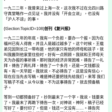
一九二二年，我曾来过上海一次，这次我不过在北四川路
守真堂略作一点见证。我并没有「开会立说」，也没有
「沪人不谅」的事。
{\Section:TopicID=108}
创刊《复兴报》
一九二二年的年底，我有一个负担，要办一个报。因为在
福州已有人得救，并且人是越过越多了。这个时候，王载
弟兄因到长江一带布道，他的家只有他的师母和孩子，就
叫我搬到他家里住些时，好有一点照顾。我就和王师母天
天为办报的事祈祷。那时我的经济非常困难，祷告了一礼
拜，祷告了两礼拜，祷告了一个多月，还是一文钱都没
有。有一天早起，我就说，不必祷告了，这是没有信心，
现在应当先去写稿。难道神还要把钱先给我们，来等 我们
写稿子不成。从今以後，不为这事祷告了，就去预备稿
子。
等到一切都预备好了，抄到最末了一个字，我说，钱要来
了。我最末了再跪下祷告一次，对神说，神阿，稿子已经
写好了，要付印了，但是，钱还一文没有……。祷告完