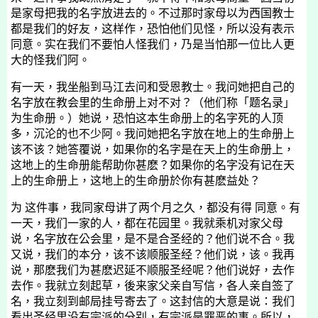
是家母把我的名字放进去的。不过那时家母以为西国教士
都是我们的好友，这样作，恐怕他们见怪，所以没有表示
同意。实在我们不要怕人怪我们，乃是当怕那一位比人更
大的怪我们阿。
有一天，我坐船到马江去问和受恩教士。我问她把自己的
名字放在教会里的生命册上对不对？（他们称「题名录」
为生命册。）她说，恐怕这本生命册上的名字死的人顶
多，沉沦的也不少阿。我问她把名字放在地上的生命册上
该不该？她答覆说，如果你的名字是在天上的生命册上，
这地上的生命册能帮助你甚麽？如果你的名字没有记在天
上的生命册上，这地上的生命册於你有甚麽益处？
为 这件事，我同家母讲了两个月之久，都没有得 同意。有
一天，我们一家的人，都在花园里。我就乘机对家父母
说，名字放在公会里，是不是合圣经的？他们说不合。我
又说，我们的本分，该不该顺服圣经？他们说，该。我再
说，那麽我们为甚麽迟延不顺服圣经呢？他们说好，去作
去作。我就立刻起草，後来家父亲自写信，各人亲自签了
名，我立刻到邮局挂号寄去了。这封信的大意是说：我们
看出圣经里没有宗派的分别，有宗派是罪恶的事。所以，