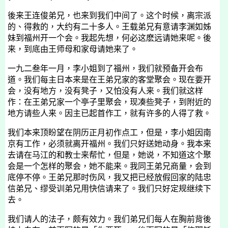
後来王连俊弟兄，也来到我们中间了。这个时候，离宗派
的、得救的，大约有二十多人。王载弟兄有意请李渊如姊
妹到福州开一个会。我起先想，何必这麽远请她来呢。後
来，到底由王师母和家母请她来了。
一九二叁年一月，
李
小姐到了福州，我们就预备开会布
道。我们每主日本来是在王弟兄家的客堂聚会。现在要开
会，没有地方，没有凳子，又怕没有人来。我们就这样
作：在王弟兄家一个亭子里聚会，现凑些凳子，到附近的
地方请些人来。因主已起首作工，就有许多的人得了救。
我们本来顶盼望在阴历正月初作点工，但是，
李
小姐因南
京有工作，必须就离开福州。我们只好送她动身。我本来
去请在马江的和教士来帮忙，但是，她说，不知道这个聚
会是一个怎样的聚会，她不能来。我同王弟兄商量，会到
底停不停。王弟兄那时伤风，我又把已经放假回家的陆忠
信弟兄、缪受训弟兄用快信请来了。我们只好定规继续下
去。
我们请人的法子，颇有效力。我们弟兄们每人在胸前背後