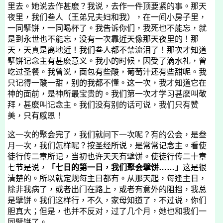
里去。她说去作甚麽？我说，去作一件顶要紧的事。那天
夜里，我们叁人（王弟兄夫妇和我），在一间小房子里，
一同擘饼，一同喝杯了。我告诉你们，我死也不能忘，就
是到永世也不能忘，没有一次靠近天像那天夜里的！那
天，天真是离地近！我们叁人都不禁流泪了！那次才知道
擘饼记念主有甚麽意义。我小的时候，因受了滴水礼，曾
吃过圣餐。我曾说，面包有些酸，葡萄汁还有些甜呢。我
只记得一酸一甜，别的我都不懂。这一次，我才知道它在
神的面前，是神所最宝贵的。我们第一次才学习甚麽叫敬
拜，甚麽叫记念主。我们没有别的话可说，我们只有赞
美，只有感恩！
这一次的聚会完了，我们就问下一次呢？有的公会，是叁
月一次，我们怎样呢？按圣经所说，是常常记念主。看使
徒行传二章所记，当初也许天天有擘饼。使徒行传二十章
七节是说，
「七日的第一日，我们聚会擘饼……」
这是很
清楚的。所以就定规每主日都有。从那天起，每逢主日，
除非我病了，或者出门在路上，或者有意外的阻挡，我总
是擘饼。我们这样行，不久，家母知道了，不过说，你们
胆真大；但是，也并不反对，过了几个月，她也和我们一
同擘饼了。