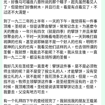
光，好像马可福音八章所说的那个瞎子，起先虽然看见人
了，但是他们好像树木，并且行走。看是有点看见了，不
过还不大清楚。
到了一九二二年的上半年，一天的下午，我觉得有一件事
顶难。圣经说，信徒该聚会擘饼，常常记念主。为甚麽今
天的教会，一年只有四次（就是四季）的擘饼？并且来擘
饼聚会的人，平时一天到晚看电影的也有，一天到晚打麻
将牌的也有，甚至说耶稣是不是一个好人的也有，明明不
是神的儿女的也有。我看见他们这样的人，也去领所谓的
圣餐，我就想，我能去不能呢？不能。我从信主後，一直
到一九二二年，都没有去领所谓的圣餐。
我好几天在圣经里一直查考：擘饼这件事，是不是必须牧
师主领的呢？是不是受了按立礼的人，才能擘饼，没有受
按立礼的人，就不能呢？我花顶多工夫去找，但是，一点
找不出。牧师主领擘饼这件事，是圣经里所没有的。这个
时候，我顶难顶难。圣经是说该常常擘饼记念主，但是，
我要去，父没有地方可去。
有一个礼拜四下午的查经班完了，我就找我的朋友王载弟