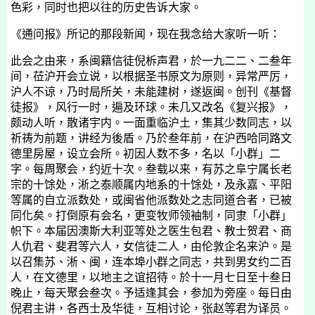
色彩，同时也把以往的历史告诉大家。
《通问报》所记的那段新闻，现在我念给大家听一听：
此会之由来，系闽籍信徒
倪柝声
君，於一九二二、二叁年
间，莅沪开会立说，以根据圣书原文为原则，异常严厉，
沪人不谅，乃时局所关，未能建树，遂返闽。创刊《基督
徒报》，风行一时，遍及环球。未几又改名《复兴报》，
颇动人听，散诸宇内。一面重临沪土，集其少数同志，以
祈祷为前题，讲经为後盾。乃於叁年前，在沪西哈同路文
德里房屋，设立会所。初因人数不多，名以「小群」二
字。每周聚会，约近十次。叁载以来，有苏之阜宁属长老
宗的十馀处，淅之泰顺属内地系的十馀处，及永嘉、平阳
等属的自立派数处，或闽省他派数处之志同道合者，已被
同化矣。打倒原有会名，更变牧师领袖制，同隶「小群」
帜下。本届因澳斯大利亚等处之医生
包
君、教士
贺
君、商
人
仇
君、斐君等六人，女信徒二人，由伦敦企名来沪。是
以召集苏、淅、闽，连本埠小群之同志，共到男女约二百
人，在文德里，以地主之谊招待。於
十一月七日
至十叁日
晚止，每天聚会叁次。予适逢其会，参加为旁座。每日由
倪
君主讲，各西士及华徒，互相讨论，
张赵等
君为译员。