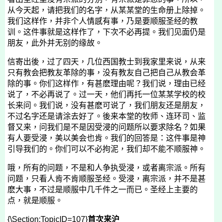
从今天起，请把我们的名字，从某某堂的生命册上除掉。
我们这样作，并非个人情感有事，乃是要顺服圣经的教
训。这件事就是这样作了，下次不必再提。我们见面仍是
朋友，此外并无别的缘故。
信寄出後，过了四天，几位西国教士到我家里来说，从来
只有教会把教友革除的事，没有教友自己把自己从教会革
除的事。你们这样作，有甚麽理由呢？我们说，理由已经
说了，不必再说了。过一天，他们再托一位某某学校的校
长来问。我们说，没有甚麽可说了，我们朋友还是朋友，
不过名字还是请涂去好了。後来本堂的牧师、连环司、监
督又来，问我们是不是因受浸的问题所以要求除名？如果
有人要受浸，美以美会也肯。我们的回答是：这件事是神
引导我们的。你们可以不必拘泥，我们却不能不顺服神。
哦，所有的问题，不是和人争执受浸，或者离宗派。所有
问题，只看人肯不肯顺服圣经。受浸，离宗派，并不是甚
麽大事，不过是顺服中几千件之一而已。圣经上主要的
点，就是顺服。
{\Section:TopicID=107}
首次来沪