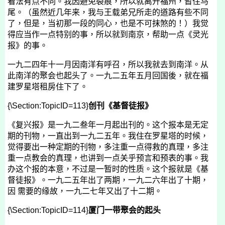
看法有点不同。我因避免裂痕，所以就离开福州，暂住马
尾。（虽然近几年来，我与王载弟兄所走的道路有些不同
了，但是，当初那一段的同心，也是不可抹煞的！）我觉
得应当作一点特别的事，所以就到南京，帮助一点《灵光
报》的事。
一九二四年十一月因南洋有呼召，所以我就去到南洋。从
此南洋的聚会也起头了。一九二五年五月回国後，就在福
建罗星塔租房住下了。
{\Section:TopicID=113}
创刊《基督徒报》
《复兴报》是一九二叁年一月起出刊的。这个报本是无定
期的刊物，一直出到一九二五年。我住在罗星塔的时候，
觉得要出一种定期的刊物，多注重一点得救的真理，多注
重一点教会的真理，也讲到一点关乎预言和预表的事。我
办这个报的本意，不过是一暂时的性质。这个报就是《基
督徒报》。一九二五年出了两期，一九二六年出了十期，
因 需要的缘故，一九二七年又出了十二期。
{\Section:TopicID=114}
厦门一带聚会的起头