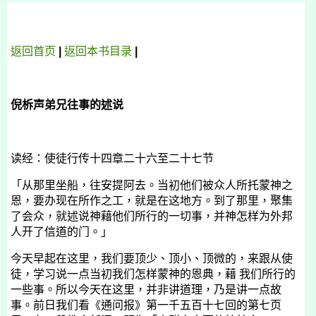
返回首页
|
返回本书目录
|
倪柝声弟兄往事的述说
读经：
使徒行传十四章二十六至二十七节
「从那里坐船，往安提阿去。当初他们被众人所托蒙神之
恩，要办现在所作之工，就是在这地方。到了那里，聚集
了会众，就述说神藉他们所行的一切事，并神怎样为外邦
人开了信道的门。」
今天早起在这里，我们要顶少、顶小、顶微的，来跟从使
徒，学习说一点当初我们怎样蒙神的恩典，藉 我们所行的
一些事。所以今天在这里，并非讲道理，乃是讲一点故
事。前日我们看《通问报》第一千五百十七回的第七页