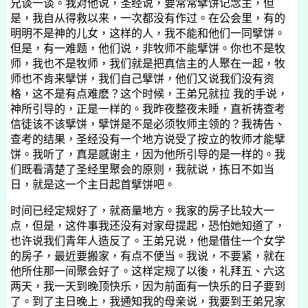
兄谈一谈。我对他说，圣经说，要常常擘饼记念主，但
是，我自从得救以来，一次都没有作过。在公会里，有的
明明不是神的儿女，这样的人，我不能和他们一同擘饼。
但是，有一难题，他们说，非牧师不能擘饼。你也不是牧
师，我也不是牧师，我们就是把真信主的人聚在一起，牧
师也不肯来擘饼，我们自己擘饼，他们又说我们没有资
格，这不是有点难麽？这个时候，王弟兄就拉 我的手说，
神所引导的，正是一样的。我昨夜整夜未睡，直祈祷查考
信徒该不该擘饼，擘饼是不是必须牧师主领的？我祷告、
查考的结果，圣经没有一个地方说受了按立的牧师才能擘
饼。我听了，真是感谢主，因为他所引导的是一样的。我
们既看清楚了圣经里聚会的原则，我就说，拣日不如当
日，就是这一个主日起首擘饼吧。
时间已经定规好了，就商量地方。我家的房子比较大一
点，但是，这件事我还没有对家母提起，恐怕她知道了，
也许说我们青年人造反了。王弟兄说，他是借住一个女学
的房子，最近要搬家，有点不便当。我说，不要紧，就在
他所住那一间聚会好了。这样定规了以後，礼拜五、六这
两天，我一天到晚顶快乐，因为前面有一快乐的日子要到
了。到了主日晚上，我通知我的母亲说，我要到王弟兄家