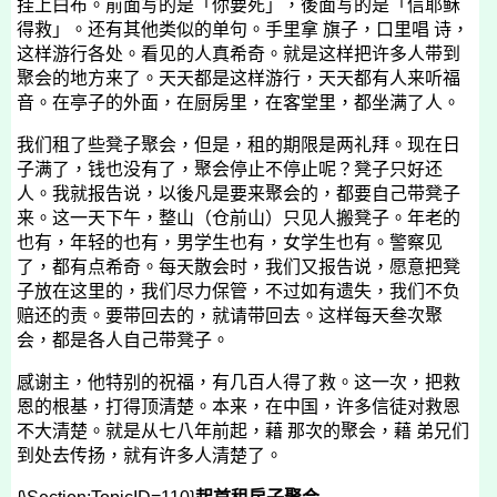
挂上白布。前面写的是「你要死」，後面写的是「信耶稣
得救」。还有其他类似的单句。手里拿 旗子，口里唱 诗，
这样游行各处。看见的人真希奇。就是这样把许多人带到
聚会的地方来了。天天都是这样游行，天天都有人来听福
音。在亭子的外面，在厨房里，在客堂里，都坐满了人。
我们租了些凳子聚会，但是，租的期限是两礼拜。现在日
子满了，钱也没有了，聚会停止不停止呢？凳子只好还
人。我就报告说，以後凡是要来聚会的，都要自己带凳子
来。这一天下午，整山（仓前山）只见人搬凳子。年老的
也有，年轻的也有，男学生也有，女学生也有。警察见
了，都有点希奇。每天散会时，我们又报告说，愿意把凳
子放在这里的，我们尽力保管，不过如有遗失，我们不负
赔还的责。要带回去的，就请带回去。这样每天叁次聚
会，都是各人自己带凳子。
感谢主，他特别的祝福，有几百人得了救。这一次，把救
恩的根基，打得顶清楚。本来，在中国，许多信徒对救恩
不大清楚。就是从七八年前起，藉 那次的聚会，藉 弟兄们
到处去传扬，就有许多人清楚了。