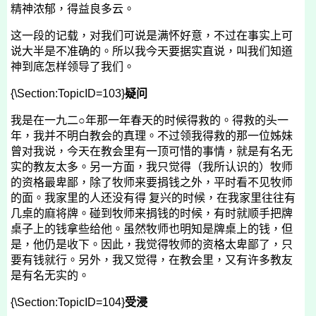
精神浓郁，得益良多云。
这一段的记载，对我们可说是满怀好意，不过在事实上可
说大半是不准确的。所以我今天要据实直说，叫我们知道
神到底怎样领导了我们。
{\Section:TopicID=103}
疑问
我是在一九二○年那一年春天的时候得救的。得救的头一
年，我并不明白教会的真理。不过领我得救的那一位姊妹
曾对我说，今天在教会里有一顶可惜的事情，就是有名无
实的教友太多。另一方面，我只觉得（我所认识的）牧师
的资格最卑鄙，除了牧师来要捐钱之外，平时看不见牧师
的面。我家里的人还没有得 复兴的时候，在我家里往往有
几桌的麻将牌。碰到牧师来捐钱的时候，有时就顺手把牌
桌子上的钱拿些给他。虽然牧师也明知是牌桌上的钱，但
是，他仍是收下。因此，我觉得牧师的资格太卑鄙了，只
要有钱就行。另外，我又觉得，在教会里，又有许多教友
是有名无实的。
{\Section:TopicID=104}
受浸