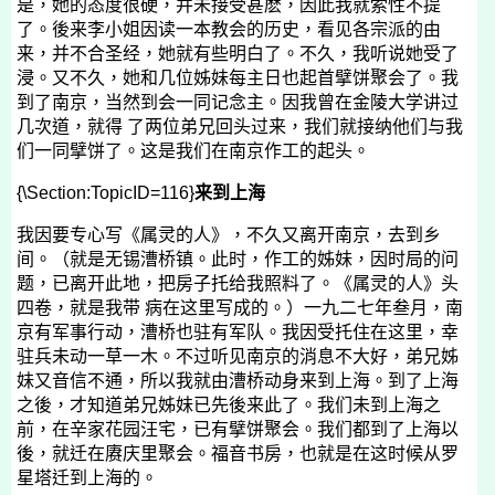
是，她的态度很硬，并未接受甚麽，因此我就索性不提
了。
後来李
小姐因读一本教会的历史，看见各宗派的由
来，并不合圣经，她就有些明白了。不久，我听说她受了
浸。又不久，她和几位姊妹每主日也起首擘饼聚会了。我
到了南京，当然到会一同记念主。因我曾在金陵大学讲过
几次道，就得 了两位弟兄回头过来，我们就接纳他们与我
们一同擘饼了。这是我们在南京作工的起头。
{\Section:TopicID=116}
来到上海
我因要专心写《属灵的人》，不久又离开南京，去到乡
间。（就是无锡漕桥镇。此时，作工的姊妹，因时局的问
题，已离开此地，把房子托给我照料了。《属灵的人》头
四卷，就是我带 病在这里写成的。）一九二七年叁月，南
京有军事行动，漕桥也驻有军队。我因受托住在这里，幸
驻兵未动一草一木。不过听见南京的消息不大好，弟兄姊
妹又音信不通，所以我就由漕桥动身来到上海。到了上海
之後，才知道弟兄姊妹已先後来此了。我们未到上海之
前，在辛家花园汪宅，已有擘饼聚会。我们都到了上海以
後，就迁在赓庆里聚会。福音书房，也就是在这时候从罗
星塔迁到上海的。