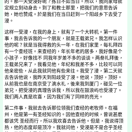
的。那一天受浸好呢？拣日不如当日。所以，我同家母就
定规立刻动身去。到了和教士那里，把我们的意思告诉
她，她也赞成。於是我们在当日赶到一个阳歧乡下去受了
浸。
这样一受浸，在我的身上，就有了一个大转机。第一件
事，我去告诉我的一个朋友，就是王载弟兄。我怎样认识
他的呢？就是当我得救的头一年，在我们家里，每礼拜四
有一个查经班。来查经的，年长年老的居多，我好像是个
小孩子，好像找不 同我年岁差不多的谈谈。两叁礼拜後，
王载弟兄来了，我看见他，年纪和我差不多，比较可以同
他亲密些，从此我就同他有些来往。我受了浸，第二天就
去告诉他说，我昨天到阳歧受了浸。他说，顶好，顶好。
从前我也是在南京受了滴水礼，後来我到厦门，碰见一位
弟兄，把受浸的真理告诉我，所以我在鼓浪屿也受浸了。
我们两人真是欢喜，因为我们有了同样的亮光。
第二件事，我就去告诉那位领我们查经的老牧师。在福
州，他是第一有圣经知识的。因他查经的时候，曾说甚麽
都该凭 圣经而行，所以我欢喜去告诉他。但是，我说得顶
热，他的态度却是顶冷。我就问他，受浸是不是合乎圣经