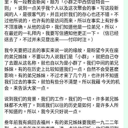
里，有一段教会新闻，题为「小群之中西信徒特会一
则」，说到一点关乎我个人以及这次聚会的事。写这段新
闻的人，是很客气的，并且对於我们的存心也还不错。不
过他所说的，也许有的是访问而来，所以在事实上有好多
不顶准确。从他的话中，我们知道他是一位弟兄，所以，
在最近的一礼拜内，我要写信通知他更正一下。（信已经
送去了，不过并未见登出来——付印时注。）
我今天要把过去的事实来说一说的缘故，是盼望今天在座
的弟兄姊妹，不要以为人说我们是「小群」，就把自己夺
了去跟从这名称，就也自以为是小群了。我们中间的弟兄
姊妹，有的在历史上比较知道我们一点，自然不会受甚麽
影响。有的弟兄姊妹，不过才来了几个月，也许并不知道
我们过去的事实，就怕有些分不清楚。所以我藉 今天的机
会，来告诉大家一点。
说到我们的背景，我们的工作，我们的一切，许多弟兄姊
妹都不大明了。到底我们以往的历史是如何，是许多人所
不知道的。所以，我今天只好说一点。
叁年前我有病回去福州，有的弟兄姊妹要我把一九二二年