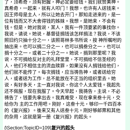
了，顶希奇，顶有把握，神必定要给钱。我们就赞美神。
真希奇，一起来，就有人叩门！我想，也许有人送钱来。
因王师母是主人，所以让她去开门。那知走进来的，是一
位有钱而又不大舍得钱的姊妹。我想，是她来，不会有
钱。但是，她对我说，某人，我有一件顶要紧的事找你。
我说，请说。她说，基督徒捐钱该怎样捐法？我说，不该
照旧约只抽十分之一，该照哥林多书所说，按 神所嘱咐的
抽出来。也可以捐二分之一，也可以捐叁分之一，也可以
捐十分之一，或者二十分之一。她说，捐到那里呢？我
说，不可捐给反对主的礼拜堂里，不可捐给不信圣经的
人，他们不相信主的流血赎罪，如果没有人捐钱给他们，
他们就不能传了。每次捐钱，应当祷告神，或者送给穷
人，或者送为工作，总不能放在不正当的组织里去。她
说，有好多天，主一直对我说，你这个人太爱钱。我起先
还不佩服，现在我服了。今天早起，我祷告，主说，不必
祷告了，钱要先拿出去。我真难受，现在拿来叁十元，交
给你为 主的工作用吧。刚好，这叁十元，够印一千四百本
的《复兴报》。後来又有人送叁十元。刚好够邮票和其他
的杂用，这就是第一册《复兴报》的起头。
{\Section:TopicID=109}
复兴的起头