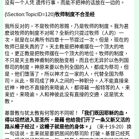
没有一个人凭 遗传行事，而能不把神的话放在一边的。
{\Section:TopicID=120}
牧师制度不合圣经
我所反对的，不是牧师的恩赐，乃是牧师的制度。我为甚
麽说牧师的制度不对呢？全新约只提过牧师（人的）一
次，就是在以弗所书四章十一节提过一次。但是，现在的
牧师已是失真的了。天主教是把神甫摆在一个顶大的地
位，更正教是把牧师摆在一个顶大的地位。牧师的制度，
不只是天主教神甫制的脱胎变相，而且也无异於以色列国
祭司的制度。神原来要以色列全国的人，都成为祭司，但
是，他们堕落了，所以神才立一家的人，代替全国为祭
司。从此，祭司成了神人之间的一种职分。人不能直接亲
近神，神也不直接的来晓谕人，都得藉 一般特等的人，来
亲近，来晓谕。人和神彼此没有直接的交通，这是犹太
教。
基督教与犹太教有何等的不同呢！
「我们既因耶稣的血，
得以坦然进入至圣所，是藉 他给我们开了一条又新又活的
路从幔子经过，这幔子就是他的身体。」
（来十
19-20
）换
一句话说，主来就是要把居间的祭司阶 打破。基督已经死