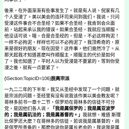
後来，在外面渐渐有些事发生了。就是有人说，倪家有几
个人受浸了。美以美会的连环司来问到我们。我说，只问
受浸这件事合不合圣经？如果不合圣经，我肯到会众面
前，站起来承认我的错误。如果合圣经，我就应当顺服。
他没话可说。哦，合是合圣经的，但是，不必这样拘泥！
一样不必拘泥，样样也可以不必拘泥了。我顶希奇的，原
来是很好的朋友，现在因受！这件事，他们竟然冷了。从
那天起我才知道甚麽叫作顺服主，顺服主的代价是如何
了。我也知道了，平时人以为受浸是不要紧的，等到你受
浸之後，就有一点要紧了。
{\Section:TopicID=106}
脱离宗派
一九二二年的下半年，我又从圣经中发现了一个问题，就
是宗派的问题。圣经里有没有说我该作美以美会教友呢？
哥林多前书一章十二节，保罗劝在哥林多的信徒不可分
党，是因他们各人说，
「我是属保罗的；我是属亚波罗
的；我是属矶法的；我是属基督的。」
我就想，难道 斯理
比保罗还大麽？在哥林多的信徒，若说我是属基督的，尚
是保罗所责备的。那麽你说你是属长老会的，我说我是属