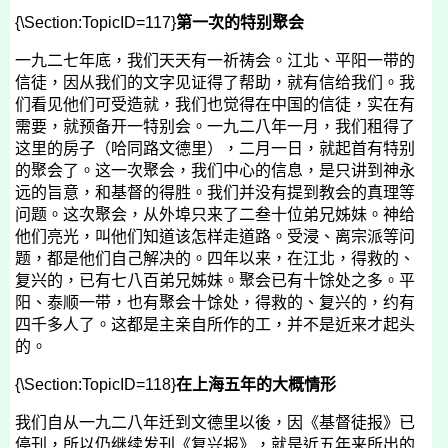
{\Section:TopicID=117}
第一次的特别聚会
一九二七年底，我们天天有一祈祷会。江北、平阳一带的
信徒，因从我们的文字见证得了帮助，就有信给我们。我
们看见他们可受造就，我们也觉得在中国的信徒，实在有
需要，就预备开一特别会。一九二八年一月，我们租得了
这里的房子（哈同路文德里），
二月一日
，就起首有特别
的聚会了。这一次聚会，我们中心的信息，是只讲到神永
远的旨意，和基督的得胜。我们并没有提到教会的真理等
问题。这次聚会，从外埠只来了二叁十位弟兄姊妹。神给
他们亮光，叫他们知道该怎样走道路。受浸、离宗派等问
题，都是他们自己解决的。四年以来，在江北，得救的、
复兴的，已有七八百弟兄姊妹。聚会已有十馀处之多。平
阳、泰顺一带，也有聚会十馀处，得救的、复兴的，约有
四千多人了。这都是主亲自所作的工，并不是近来才起头
的。
{\Section:TopicID=118}
在上海五年的大概情形
我们自从一九二八年迁到文德里以後，因《基督徒报》已
停刊，所以仍继续发刊《复兴报》，就是近五年来所出的