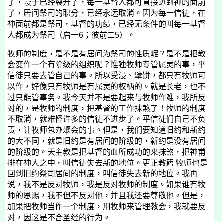
了，幔子已经裂开了，每一基督人都可直接进到神的面前
了，居间祭司的职分，已经永远取消。因为每一信徒，在
神面前都是祭司，基督的功绩，已经无条件的叫每一基督
人都成为祭司（启一
6
；彼前二
5
）。
牧师的制度，是不是有居间为祭司的性质呢？是不是把教
会变作一个有阶级的组织呢？惟独牧师专管属灵的事，平
信徒只要去管自己的事。所以受浸、擘饼，都只有牧师可
以作，好像只有牧师是有属灵的权柄的。就是长老，也不
过只能管事务。我今天并不是要起来与牧师作难，我所反
对的，是牧师的制度，把基督的工作抹煞了！牧师的制度
不取消，就难怪许多的信徒不进步了。平信徒们自己不负
责，让牧师包办聚会的事。但是，我们要知道旧约和新约
的大不同，就是旧约是有居间的阶级的，新约是没有居间
的阶级的。天主教是把基督的血所成功的来抹煞，把神甫
排在神人之中，叫信徒失去新的地位。更正教藉 牧师也是
回到旧约祭司居间的制度，叫信徒失去新的地位。我再
说，我不是反对牧师，我是反对牧师的制度。如果谁有牧
师的恩赐，我不但不反对他，并且我还要尊敬他。但是，
加果把牧师当作一个制度，用牧师来管理教会，我就要反
对，因这是不合圣经的行为。