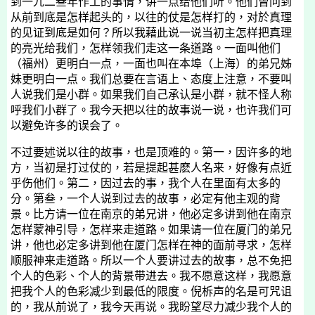
到一九二叁年作工的事情，讲一点给他们听。他们曾问到
从前到底是怎样起头的，以往的仗是怎样打的，对於真理
的见证到底是如何？所以我藉此说一说当初主怎样把真理
的亮光给我们，怎样领我们走这一条道路。一面叫他们
（福州）更明白一点，一面也叫在本埠（上海）的弟兄姊
妹更明白一点。我们总要在言语上、态度上注意，不要叫
人说我们是小群。如果我们自己承认是小群，就不怪人称
呼我们小群了。我今天把以往的故事说一说，也许我们可
以避免许多的误会了。
不过要述说以往的故事，也是顶难的。第一，因许多的地
方，当初是打过仗的，若是提起甚麽人名来，好像有点近
乎伤他们。第二，因过去的事，我个人在里面有太多的
分。第叁，一个人说到过去的故事，必定有他主观的背
景。比方请一位在南京的弟兄讲，他必定多讲到他在南京
怎样蒙神引导，怎样来走道路。如果请一位在厦门的弟兄
讲，他也必定多讲到他在厦门怎样在神的面前寻求，怎样
顺服神来走道路。所以一个人要讲过去的故事，总不免把
个人的色彩、个人的背景带进去。我不愿意这样，我愿意
把我个人的色彩减少到最低的限度。倪柝声的名是可咒诅
的，我从前说了，我今天再说。我盼望尽力减少我个人的