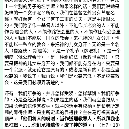
她为某某人的师母了。她能不能在她丈夫的名之外，另加
上一个别的男子的名字呢？如果这样的话，我们要说她是
怎样的一个女子呢？所以，我们在基督之外另有甚麽名
称，就好像有一个女子有了二重的丈夫，这是主所恨恶
的。我们除了作一基督人以外，不能作长老会的人，不能
作 斯理会的人，不能作路德会里的人，不能作任何公会里
的人。我们不能以一国立的教会，来把神的儿女分开，也
不能以一私立的教会，来把神的儿女分开。无论是一个名
人（像路德、 斯理等），是一个礼节（像浸礼），是一个
制度（像公理会等），是一种组织法（像救世军等），只
要是把神的儿女来分开的，我们都不能有分在内。只要是
一个宗派，就无论它是原有的，或者是新有的，都是应当
脱离的。我说了，我再说，我们是脱离宗派，不是脱离教
会，这是我们必须弄清楚的。
还有，我们所争的，并非怎样受浸、怎样擘饼。我们所争
的，乃是圣经怎样说。如果是主的话，我们就应当跟从。
如果长老的遗传有权柄，就主的话更有权柄。是长老所定
规的靠得住呢，是主所定规的靠得住？主在马可福音说的
顶严，
「他们将人的吩咐，当作道理教导人，所以拜我也
是枉然。……你们承接遗传，废了神的道。」
（七
7
、
13
）