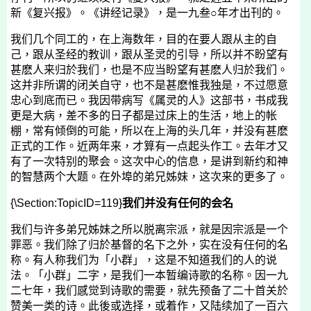
新《复兴报》。《讲经记录》，是一九叁○年才出刊的。
我们几个同工的，在上海数年，目的在要人跟从主的自
己，跟从圣经的教训，跟从圣灵的引导，所以并不盼望有
甚麽人来归於我们，也是不应当盼望有甚麽人归於我们。
这并非所谓的闭关自守，也不是甚麽惟我独是，不过愿意
忠心到底而已。我因带病写《属灵的人》这部书，书成我
更是大病，差不多的日子都是过床上的生活，地上的帐
棚，常有倾倒的可能，所以在上海的头几年，并没有甚麽
正式的工作。近两年来，才算有一点起头作工。去年才又
有了一次特别的聚会。这次中心的信息，是讲到新约和神
的智慧两个大题。在外埠的弟兄姊妹，这次来的更多了。
{\Section:TopicID=119}
我们并没有任何的会名
我们与许多弟兄姊妹之所以脱离宗派，就是因宗派是一个
罪恶。我们除了归於基督的名下之外，实在没有任何的名
称。有人称我们为「小群」，这是不知道我们的人的说
法。「小群」二字，是我们一本暂编诗歌的名称。因一九
二七年，我们感觉到诗歌的需要，就先预备了二十首关於
赞美一类的诗。此後或选择，或着作，又陆续加了一百六