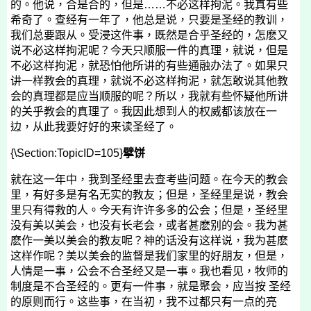
的。他说，合是合的，但是……不必这样拘泥。我真有些
希奇了。查经有一年了，他总是说，只要是圣经的教训，
我们总要跟从。受浸这件事，既然是合乎圣经的，怎麽又
说不必这样拘泥呢？今天只顺服一件的真理，就说，但是
不必这样拘泥，就恐怕他所讲的有些通融办法了。如果只
讲一样教会的真理，就说不必这样拘泥，就怎敢说其他教
会的真理都是应当顺服的呢？所以，我就有些怀疑他所讲
的关乎教会的真理了。我因此想到人的权威都该放在一
边，从此我要好好的来读圣经了。
{\Section:TopicID=105}
擘饼
就在这一年中，我到圣经里去查考些问题。在今天的教会
里，有好多是有名无实的教友；但是，圣经里是说，教会
里只有得救的人。今天有许许多多的公会；但是，圣经里
没有美以美会，也没有长老会，或者甚麽别的会。我为甚
麽作一美以美会的教友呢？神的话没有这样说，我为甚麽
这样作呢？美以美会的监督是我们家里的好朋友，但是，
人情是一事，公会不合圣经又是一事。我也看见，牧师的
制度是不合圣经的。更有一件事，就是聚会，应当按 圣经
的原则而行。这些事，在当初，我不过都只有一点的亮