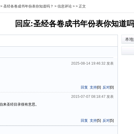
> 圣经各卷成书年份表你知道吗？ > 信息评论 >
>
正文
回应:圣经各卷成书年份表你知道吗？
本地
2025-08-14 19:46:32 发表
回复
支持
[
0
]
反对
[
0
]
2015-07-07 08:18:47 发表
伯来圣经目录很有意思。
回复
支持
[
5
]
反对
[
5
]