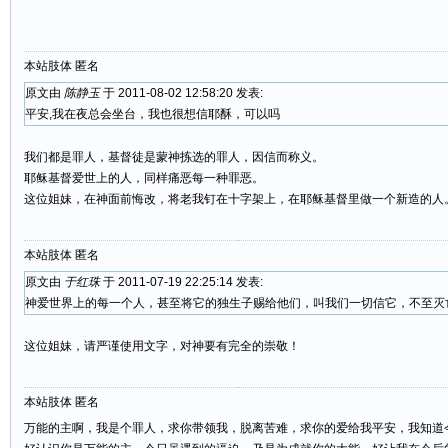
本站肢体 匿名
原文由
陈静玉
于 2011-08-02 12:58:20 发表:
平安,我在夜总会坐台，我也很想信耶酥，可以吗
我们都是罪人，基督徒是蒙神拣选的罪人，因信而称义。
耶稣基督爱世上的人，同样痛恶每一种罪恶。
这位姐妹，在神面前悔改，将老我钉在十字架上，在耶稣基督里做一个新造的人
本站肢体 匿名
原文由
于红珠
于 2011-07-19 22:25:14 发表:
神爱世界上的每一个人，甚至将它的独生子赐给他们，叫我们一切信它，不至灭
这位姐妹，请严谨使用文字，对神要有完全的崇敬！
本站肢体 匿名
万能的主啊，我是个罪人，求你带领我，脱离苦难，求你的爱给我平安，我知道