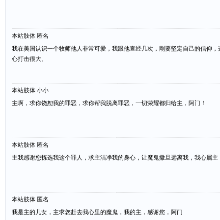
本站肢体 匿名
我在美国认识一个牧师他人非常可爱，我跟他查经几次，刚要坚定自己的信仰，
心打击很大。
本站肢体 小小
主啊，求你饶恕我的罪恶，求你帮我脱离罪恶，一切荣耀都归给主，阿门！
本站肢体 匿名
主我感谢您拣选我这个罪人，求主洁净我的身心，让魔鬼撒旦远离我，我心属主
本站肢体 匿名
我是主的儿女，主求您赶去我心里的魔鬼，我的主，感谢您，阿门