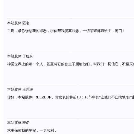
本站肢体 匿名
主啊，求你饶恕我的罪恶，求你帮我脱离罪恶，一切荣耀都归给主，阿门！
本站肢体 于红珠
神爱世界上的每一个人，甚至将它的独生子赐给他们，叫我们一切信它，不至灭
本站肢体 王思源
你好，本站肢体FREEZEUP。你发表的林前10：13节中的“让他们不止挨饿”的“
本站肢体 匿名
求主保佑我的平安，一切顺利，