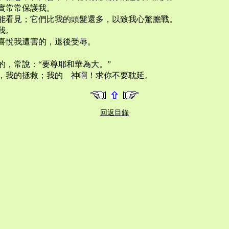
實常常保護我。
能看見；它們比我的頭髮還多，以致我心驚膽戰。
我。
喜悅我遭害的，退後受辱。
，常說：“要尊耶和華為大。”
，我的拯救；我的 神啊！求你不要耽延。
回返目錄