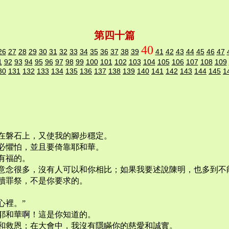
第四十篇
40
26
27
28
29
30
31
32
33
34
35
36
37
38
39
41
42
43
44
45
46
47
1
92
93
94
95
96
97
98
99
100
101
102
103
104
105
106
107
108
109
30
131
132
133
134
135
136
137
138
139
140
141
142
143
144
145
1
在磐石上，又使我的腳步穩定。
必懼怕，並且要倚靠耶和華。
有福的。
意念很多，沒有人可以和你相比；如果我要述說陳明，也多到不
贖罪祭，不是你要求的。
心裡。”
耶和華啊！這是你知道的。
和救恩；在大會中，我沒有隱瞞你的慈愛和誠實。