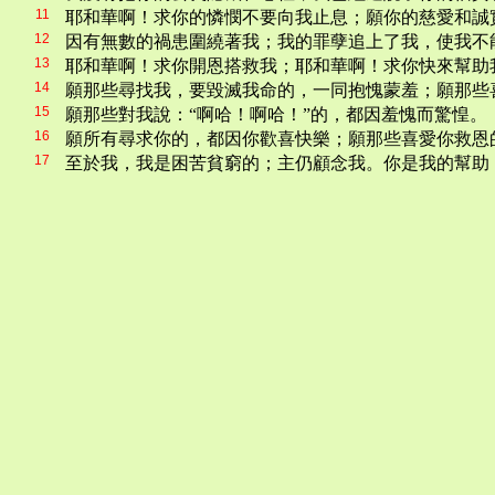
11
耶和華啊！求你的憐憫不要向我止息；願你的慈愛和誠
12
因有無數的禍患圍繞著我；我的罪孽追上了我，使我不
13
耶和華啊！求你開恩搭救我；耶和華啊！求你快來幫助
14
願那些尋找我，要毀滅我命的，一同抱愧蒙羞；願那些
15
願那些對我說：“啊哈！啊哈！”的，都因羞愧而驚惶。
16
願所有尋求你的，都因你歡喜快樂；願那些喜愛你救恩的
17
至於我，我是困苦貧窮的；主仍顧念我。你是我的幫助