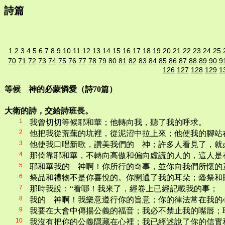
詩篇
1
2
3
4
5
6
7
8
9
10
11
12
13
14
15
16
17
18
19
20
21
22
23
24
25
70
71
72
73
74
75
76
77
78
79
80
81
82
83
84
85
86
87
88
89
90
9
126
127
128
129
1
等候 神的必蒙憐愛（詩70篇）
大衛的詩，交給詩班長。
1
我曾切切等候耶和華；他轉向我，聽了我的呼求。
2
他把我從荒蕪的坑裡，從泥沼中拉上來；他使我的腳站
3
他使我口唱新歌，讚美我們的 神；許多人看見了，就
4
那倚靠耶和華，不轉向高傲和偏向虛謊的人的，這人是
5
耶和華我的 神啊！你所行的奇事，並你向我們所懷的
6
祭品和禮物不是你喜悅的。你開通了我的耳朵；燔祭和
7
那時我說：“看哪！我來了，經卷上已經記載我的事；
8
我的 神啊！我樂意遵行你的旨意；你的律法常在我的
9
我要在大會中傳揚公義的福音；我必不禁止我的嘴唇；
10
我沒有把你的公義隱藏在心裡；我已經述說了你的信實