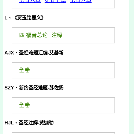
第廿六章
第廿七章
第廿八章
L、《贾玉铭要义》
四 福音总论
注释
AJX、圣经难题汇编-艾基新
全卷
SZY、新约圣经难题-苏佐扬
全卷
HJL
、圣经注解-黄迦勒