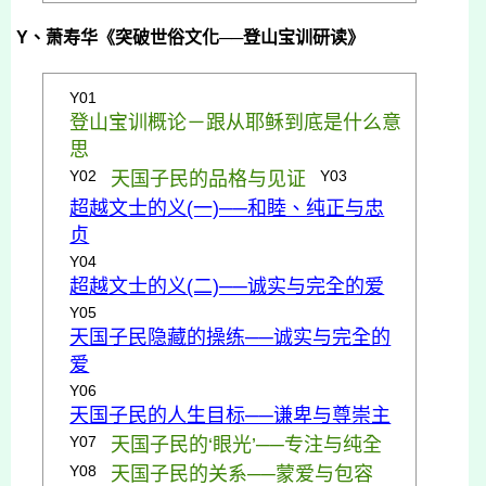
Y、萧寿华《突破世俗文化──登山宝训研读》
Y01
登山宝训概论－跟从耶稣到底是什么意
思
Y02
Y03
天国子民的品格与见证
超越文士的义(一)──和睦、纯正与忠
贞
Y04
超越文士的义(二)──诚实与完全的爱
Y05
天国子民隐藏的操练──诚实与完全的
爱
Y06
天国子民的人生目标──谦卑与尊崇主
Y07
天国子民的‘眼光’──专注与纯全
Y08
天国子民的关系──蒙爱与包容