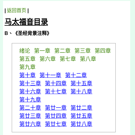
|
返回首页
|
马太福音目录
B
、《圣经背景注释》
绪论
第一章
第二章
第三章
第四章
第五章
第六章
第七章
第八章
第九章
第十章
第十一章
第十二章
第十三章
第十四章
第十五章
第十六章
第十七章
第十八章
第十九章
第二十章
第廿一章
第廿二章
第廿三章
第廿四章
第廿五章
第廿六章
第廿七章
第廿八章