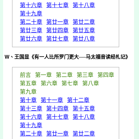
第十六章
第十七章
第十八章
第十九章
第二十章
第廿一章
第廿二章
第廿三章
第廿四章
第廿五章
第廿六章
第廿七章
第廿八章
W、王国显《有一人比所罗门更大──马太福音读经札记》
前言
第一章
第二章
第三章
第四章
第五章
第六章
第七章
第八章
第九章
第十章
第十一章
第十二章
第十三章
第十四章
第十五章
第十六章
第十七章
第十八章
第十九章
第二十章
第廿一章
第廿二章