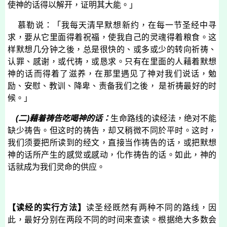
使神的话得以解开，证明其大能。」
慕勒说：「我每天清早默想新约，在每一节圣经中寻
求，要从它里面得着祝福，使我自己的灵魂得着粮食。这
样默想几分钟之後，总是很快的、或多或少的转向祈祷、
认罪、感谢，或代祷，或恳求。只有在里面的人藉着默想
神的话而得着了滋养，在那里遇见了神对我们说话，勉
励、安慰、教训、降卑、责备我们之後， 是祈祷最好的时
候。」
(
二
)
藉着祷告吃喝神的话：
生命路线的读经法，绝对不能
缺少祷告。但这时的祷告，却又稍微不同於平时。这时，
我们须要把所读到的经文，直接当作祷告的话，或把默想
神的话所产生的感觉或感动，化作祷告的话。如此，神的
话就成为我们灵命的供应。
【读经的实行方法】
读圣经既然有两种不同的路线，因
此，最好分别在两段不同的时间来查读。根据绝大多数会