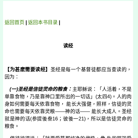
返回首页
|
返回本书目录
|
读经
【为甚麽需要读经】
圣经是每一个基督徒都应当查读的，
因为：
(
一
)
圣经是信徒灵命的粮食：
主耶稣说：「人活着，不是
单靠食物，乃是靠神口里所出的一切话」
(
太四
4)
。人的肉
身如何需要每天依靠食物， 能长大强健，照样，信徒的灵
命也需要每天依靠灵粮——神的话—— 能长大成人。圣经
就是神的话
(
参提後叁
16
；彼後一
21)
，所以是信徒灵命的
粮食。