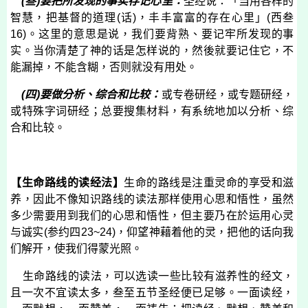
(
叁
)
要把所发现的事实存记心里：
圣经说：「当用各样的
智慧，把基督的道理
(
话
)
，丰丰富富的存在心里」
(
西叁
16)
。这里的意思是说，我们要背熟、要记牢所发现的事
实。当你清楚了神的话是怎样说的，然後就要记住它，不
能漏掉，不能含糊，否则就没有用处。
(
四
)
要做分析、综合和比较：
或专卷研经，或专题研经，
或特殊字词研经；总要搜集材料，有系统地加以分析、综
合和比较。
【生命路线的读经法】
生命的路线是注重灵命的享受和滋
养，因此不像知识路线的读法那样使用心思和悟性，虽然
多少需要用到我们的心思和悟性，但主要乃在於运用心灵
与诚实
(
参约四
23~24)
，仰望神藉着他的灵，把他的话向我
们解开，使我们得蒙光照。
生命路线的读法，可以选读一些比较有滋养性的经文，
且一次不宜读太多，叁至五节圣经便已足够。一面读经，