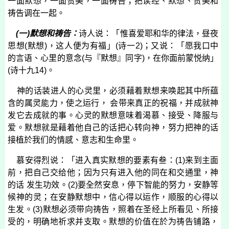
一面默想，一面赞美，一面祷告；把读经、默想、赞美和
祷告调在一起。
(
一
)
默想和祷告：
诗人说：「惟喜爱耶和华的律法，昼夜
思想
(
默想
)
，这人便为有福」
(
诗一
2)
；又说：「愿我口中
的言语、心里的意念
(
与『默想』同字
)
，在你面前蒙悦纳」
(
诗十九
14)
。
神的话装进人的心灵里，必须藉着默想来唤起其中所蕴
含的属灵能力，使之运行， 会带来真正的祝福，并成就神
发它去成就的事。心灵的默想意味着渴慕、接受、降服与
爱。默想就是藉着他自己的话把心转向神，努力把神的话
接植於我们的情感、意志和生命里。
慕安得烈说：「进入真实默想的要素有叁：
(1)
来到主面
前，把自己交给他；因为只有进入他的同在和交通里，神
的话 发生功效。
(2)
要全然安息，停下智能的努力，安静等
候神的灵；在安静默想中，信心得以运作，顺服的心得以
生发。
(3)
默想必须带向祷告，照着在圣经上所看见、所接
受的，明确地祈求并支取。默想的价值在於为祷告铺路，