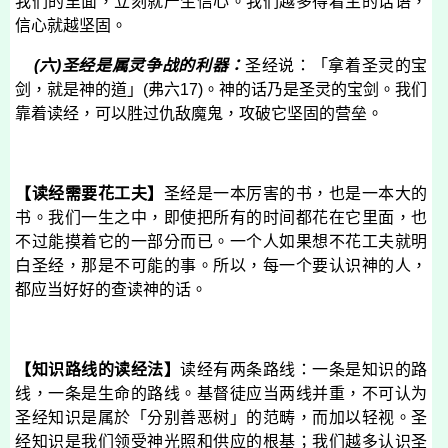
我们的里面，立刻就产生信心。我们越多得着主的话语，
信心就越坚固。
(
六
)
圣经是属灵争战的利器：
圣经说：「拿着圣灵的宝
剑，就是神的道」
(
弗六
17)
。神的话乃是圣灵的宝剑。我们
靠着读经，可以胜过仇敌魔鬼，攻破它坚固的营垒。
【读经需要花工夫】
圣经是一本厉害的书，也是一本大的
书。我们一生之中，即使把所有的时间都花在它里面，也
不过能摸着它的一部分而已。一个人如果想不花工夫就明
白圣经，那是不可能的事。所以，每一个要认识神的人，
都应当好好的查读神的话。
【知识路线的读经法】
读经有两条路线：一条是知识的路
线，一条是生命的路线。基督徒应当两线并重，不可认为
圣经知识是属於「分别善恶树」的范畴，而加以轻视。圣
经知识是我们领受神光照和供应的根基；我们越多认识圣