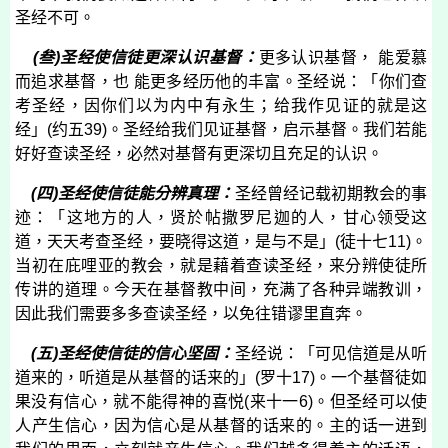
圣经不可。
(
叁
)
圣经使信徒更深认识基督：
更多认识基督， 能爱慕
而追求基督，也 能更多经历他的丰富。圣经说：「你们查
考圣经，因你们以为内中有永生；给我作见证的就是这
经」
(
约五
39)
。圣经给我们见证基督，启示基督。我们若能
好好查读圣经，必然对基督有更深切且充足的认识。
(
四
)
圣经使信徒能分辨真理：
圣经曾经记载初期教会的事
迹：「这地方的人，贤於帖撒罗尼迦的人，甘心领受这
道，天天考查圣经，要晓得这道，是与不是」
(
徒十七
11)
。
当初在庇哩亚的教会，就是藉着查读圣经，来分辨使徒所
传讲的道理。今天在基督教中间，充满了各种异端教训，
因此我们需要多多查读圣经，以免往错谬里直奔。
(
五
)
圣经使信徒的信心坚固：
圣经说：「可见信道是从听
道来的，听道是从基督的话来的」
(
罗十
17)
。一个基督徒如
果没有信心，就不能得神的喜悦
(
来十一
6)
。但圣经可以使
人产生信心，因为信心是从基督的话来的。主的话一进到