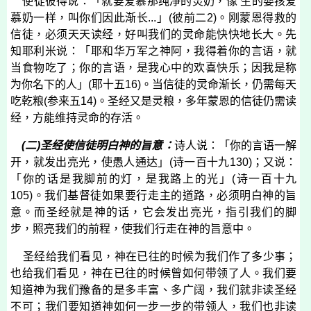
使徒彼得说：「就要爱慕那纯净的灵奶，像 生的婴孩爱
慕奶一样，叫你们因此渐长
...
」
(
彼前二
2)
。刚蒙恩得救的
信徒，必须天天读经，好叫我们的灵命能快快地长大。先
知耶利米说：「耶和华万军之神阿，我得着你的言语，就
当食物吃了；你的言语，是我心中的欢喜快乐；因我是称
为你名下的人」
(
耶十五
16)
。当信徒的灵命渐长，仍需每天
吃乾粮
(
参来五
14)
。圣经又是灵粮，多年蒙恩的信徒仍需读
经，方能维持灵命的存活。
(
二
)
圣经使信徒明白神的旨意：
诗人说：「你的言语一解
开，就发出亮光，使愚人通达」
(
诗一百十九
130)
；又说：
「你的话是我脚前的灯，是我路上的光」
(
诗一百十九
105)
。我们基督徒如果要行走主的道路，必须明白神的旨
意。而圣经就是神的话，它会发出亮光，指引我们的脚
步，照亮我们的前程，使我们行走在神的旨意中。
圣经给我们看见，神在已往的时候为我们作了多少事；
也给我们看见，神在已往的时候曾如何带领了人。我们要
知道神为我们豫备的是多丰富、多广阔，我们就非读圣经
不可；我们要知道神如何一步一步的带领人，我们也非读