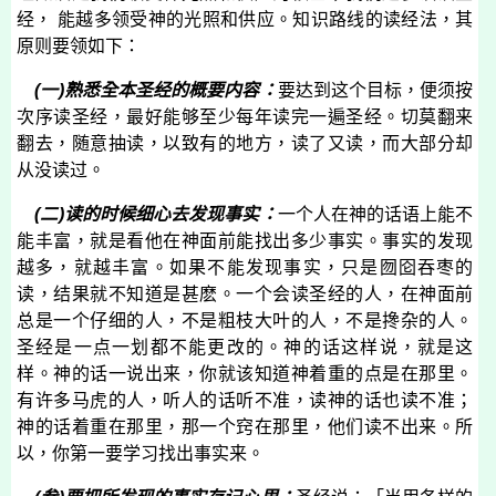
经， 能越多领受神的光照和供应。知识路线的读经法，其
原则要领如下：
(
一
)
熟悉全本圣经的概要内容：
要达到这个目标，便须按
次序读圣经，最好能够至少每年读完一遍圣经。切莫翻来
翻去，随意抽读，以致有的地方，读了又读，而大部分却
从没读过。
(
二
)
读的时候细心去发现事实：
一个人在神的话语上能不
能丰富，就是看他在神面前能找出多少事实。事实的发现
越多，就越丰富。如果不能发现事实，只是囫囵吞枣的
读，结果就不知道是甚麽。一个会读圣经的人，在神面前
总是一个仔细的人，不是粗枝大叶的人，不是搀杂的人。
圣经是一点一划都不能更改的。神的话这样说，就是这
样。神的话一说出来，你就该知道神着重的点是在那里。
有许多马虎的人，听人的话听不准，读神的话也读不准；
神的话着重在那里，那一个窍在那里，他们读不出来。所
以，你第一要学习找出事实来。