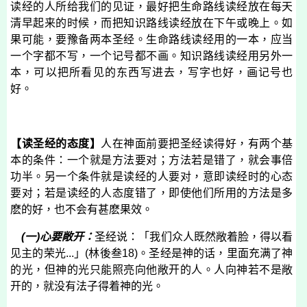
读经的人所给我们的见证，最好把生命路线读经放在每天
清早起来的时候，而把知识路线读经放在下午或晚上。如
果可能，要豫备两本圣经。生命路线读经用的一本，应当
一个字都不写，一个记号都不画。知识路线读经用另外一
本，可以把所看见的东西写进去，写字也好，画记号也
好。
【读圣经的态度】
人在神面前要把圣经读得好，有两个基
本的条件：一个就是方法要对；方法若是错了，就会事倍
功半。另一个条件就是读经的人要对，意即读经时的心态
要对；若是读经的人态度错了，即使他们所用的方法是多
麽的好，也不会有甚麽果效。
(
一
)
心要敞开：
圣经说：「我们众人既然敞着脸，得以看
见主的荣光
...
」
(
林後叁
18)
。圣经是神的话，里面充满了神
的光，但神的光只能照亮向他敞开的人。人向神若不是敞
开的，就没有法子得着神的光。