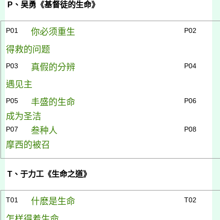
P
、吴勇《基督徒的生命》
P01
P02
你必须重生
得救的问题
P03
P04
真假的分辨
遇见主
P05
P06
丰盛的生命
成为圣洁
P07
P08
叁种人
摩西的被召
T
、于力工《生命之道》
T01
T02
什麽是生命
怎样得着生命