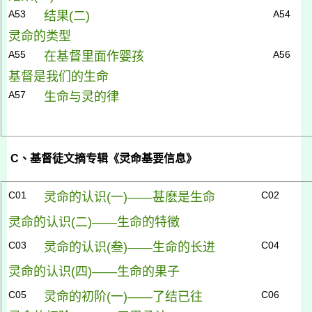
A53
A54
结果(
二)
灵命的类型
A55
A56
在基
督里面作婴孩
基督是我们的生命
A57
生命与灵的律
C
、基督徒文摘专辑《灵命基要信息》
C01
C02
灵命的认识(
一)
——甚麽是生命
灵命的认识(
二)
——生命的特徵
C03
C04
灵命的认识(
叁)
——生命的长进
灵命的认识(
四)
——生命的果子
C05
C06
灵命的初阶(
一)
——了结已往