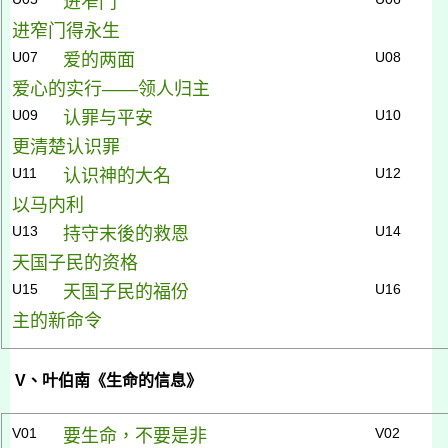
进窄门
进窄门得永生
U07
U08
爱的两面
爱心的实行——领人归主
U09
U10
认罪与平安
更清楚认识罪
U11
U12
认识神的大名
以马内利
U13
U14
持守末後的救恩
天国子民的资格
U15
U16
天国子民的福份
主的新命令
V
、叶伯南《生命的信息》
V01
V02
要生命，不要是非