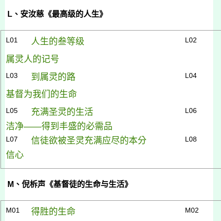
L
、安汝慈《最高级的人生》
L01
L02
人生的叁等级
属灵人的记号
L03
L04
到属灵的路
基督为我们的生命
L05
L06
充满圣灵的生活
洁净——得到丰盛的必需品
L07
L08
信徒欲被圣灵充满应尽的本分
信心
M
、倪柝声《基督徒的生命与生活》
M01
M02
得胜的生命