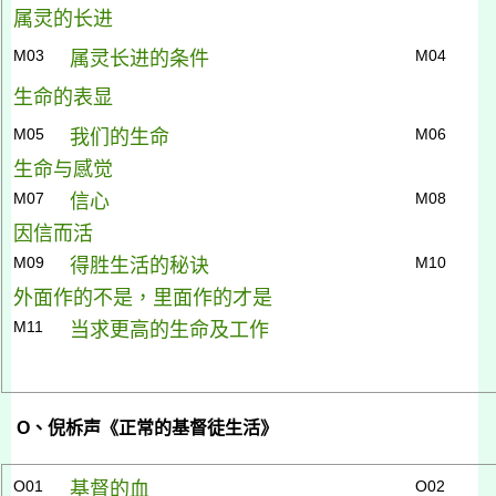
属灵的长进
M03
M04
属灵长进的条件
生命的表显
M05
M06
我们的生命
生命与感觉
M07
M08
信心
因信而活
M09
M10
得胜生活的秘诀
外面作的不是，里面
作的才是
M11
当求更高的生命及工作
O
、倪柝声《正常的基督徒生活》
O01
O02
基督的血