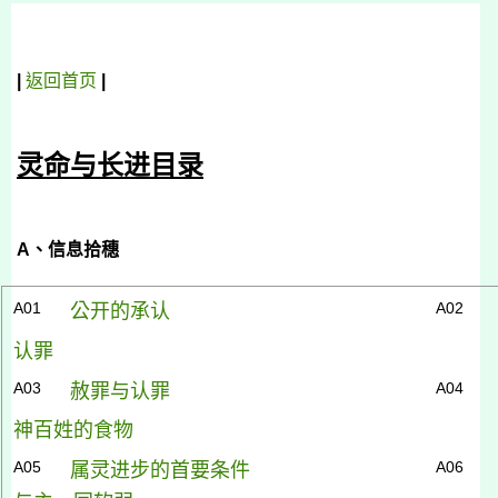
|
返回首页
|
灵命与长进目录
A
、信息拾穗
A01
A02
公开的承认
认罪
A03
A04
赦罪与认罪
神百姓的食物
A05
A06
属灵进步的首要条件