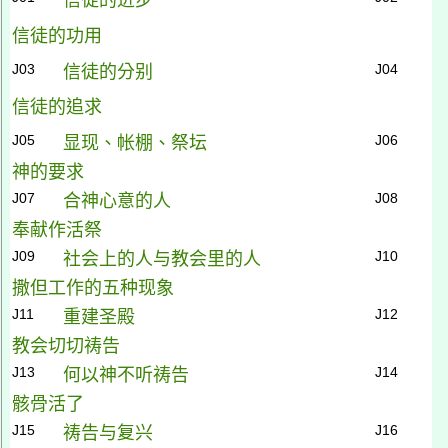
信徒的进步
信徒的功用
J03
J04
信徒的分别
信徒的追求
J05
J06
显现、帐棚、祭坛
神的要求
J07
J08
合神心意的人
奉献作活祭
J09
J10
社会上的人与教会里的人
撒但工作的五种现象
J11
J12
重建圣殿
教会切切祷告
J13
J14
何以神不听祷告
骸骨活了
J15
J16
祷告与复兴