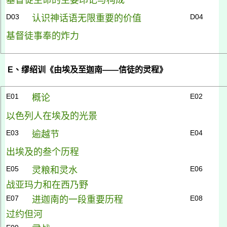
D03
D04
认识神话语无限重要的
价值
基督徒事奉的炸力
E
、缪绍训《由埃及至迦南——信徒的灵程》
E01
E02
概论
以色列人在埃及的光景
E03
E04
逾越节
出埃及的叁个历程
E05
E06
灵粮和灵水
战亚玛力和在西乃野
E07
E08
进迦南的一段重要历程
过约但河