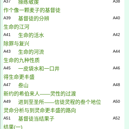
A37
A38
操练敬虔
作个像一颗麦子的基督徒
A39
A40
基督
徒
的分辨
生命的江河
A41
A42
生命的活水
除罪与复兴
A43
A44
生命的河流
生命的九种性质
A45
A46
一皮袋水和一口井
得生命更丰盛
A47
A48
叁山
新约的希伯来人——灵性的过渡
A49
A50
进到至圣所——信徒灵程的叁个地位
灵命分析与到灵命更丰盛的路向
A51
A52
基督徒当结果子
结果(
一)