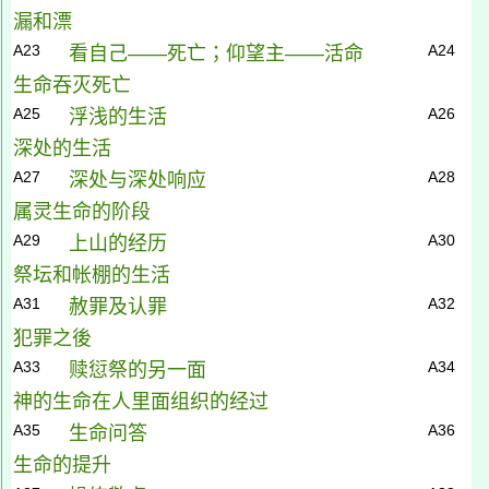
漏和漂
A23
A24
看自己——死亡；仰望主——活命
生命吞灭死亡
A25
A26
浮浅的生活
深处的生活
A27
A28
深处与深处响应
属灵生命的阶段
A29
A30
上山的经历
祭坛
和帐棚的生活
A31
A32
赦罪及认罪
犯罪之後
A33
A34
赎愆祭的另一面
神的生命在人里面组织的经过
A35
A36
生命问答
生命的提升