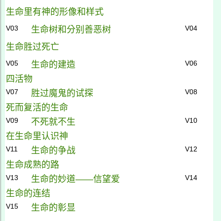
生命里有神的形像和样式
V03
V04
生命树和分别善恶树
生命胜过死亡
V05
V06
生命的建造
四活物
V07
V08
胜过魔鬼的试探
死而复活的生命
V09
V10
不死就不生
在生命里认识神
V11
V12
生命的争战
生命成熟的路
V13
V14
生命的妙道——信望爱
生命的连结
V15
生命的彰显