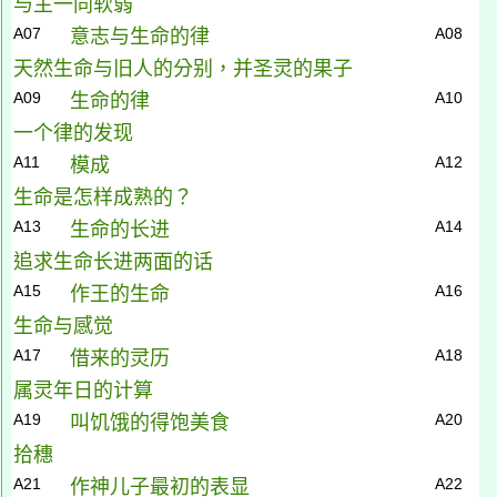
与主一同软弱
A07
A08
意志与生命的律
天然生命与旧人的分别，并圣灵的果子
A09
A10
生命的律
一个律的发现
A11
A12
模成
生命是怎样成熟的？
A13
A14
生命的长进
追求生命长进两面的话
A15
A16
作王的生命
生命与感觉
A17
A18
借来的灵历
属灵年日的计算
A19
A20
叫饥饿的得饱美食
拾穗
A21
A22
作神儿子最初的表显