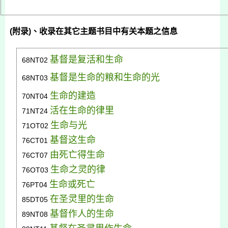
(
附录
)
、收录在其它主题书目中有关本题之信息
基督是复活和生命
68NT02
基督是生命的粮和生命的光
68NT03
生命的建造
70NT04
活在
生命的律里
71NT24
生命与光
71OT02
基督这生命
76CT01
由死亡得生命
76CT07
生命之灵的律
76OT03
生命或死亡
76PT
04
在圣灵里的生
命
85DT05
基督作人的生命
89NT08