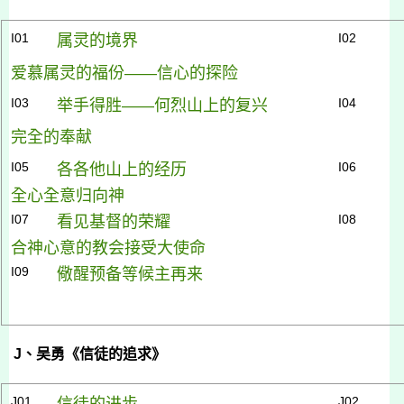
I01
I02
属灵的境界
爱慕属灵的福份——信心的探险
I03
I04
举手得胜——何烈山上的复兴
完全的奉献
I05
I06
各各他山上的经历
全心全意归向神
I07
I08
看见基督的荣耀
合神心意的教会接受大使命
I09
儆醒预备等候主再来
J
、吴勇《信徒的追求》
J01
J02