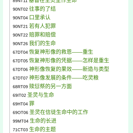
基督在圣灵里作生命
89NT11
往事的了结
90NT02
口里承认
90NT04
若有人犯罪
90NT21
赔罪和赔偿
90NT22
我们的生命
90NT26
恢复神形像的救恩——重生
67DT04
恢复神形像的凭据——怎样是重生
67DT05
神形像恢复的果效——新造与类型
67DT06
神形像发展的条件——吃灵粮
67DT07
赎愆祭的另一方面
68RT09
圣灵与生命
69IT02
罪
69HT04
圣灵在信徒生命中的工作
69OT06
生命的长进
99MT04
生命的主题
71CT03