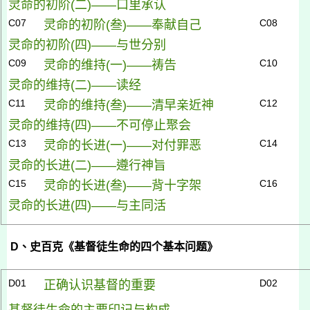
灵命的初阶(
二)
——口里承认
C07
C08
灵命的初阶(
叁)
——奉献自己
灵命的初阶(
四)
——与世分别
C09
C10
灵命的维持(
一)
——祷告
灵命的维持(
二)
——读经
C11
C12
灵命的维持(
叁)
——清早亲近神
灵命的维持(
四)
——不可停止聚会
C13
C14
灵命的长进(
一)
——对付罪恶
灵命的长进(
二)
——遵行神旨
C15
C16
灵命的长进(
叁)
——背十字架
灵命的长进(
四)
——与主同活
D
、史百克《基督徒生命的四个基本问题》
D01
D02
正确认识基督的重要
基督徒生命的主要印记与构成