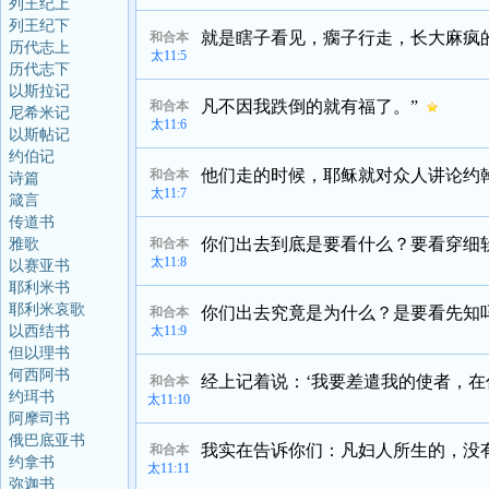
列王纪上
列王纪下
就是瞎子看见，瘸子行走，长大麻疯
和合本
历代志上
太11:5
历代志下
以斯拉记
凡不因我跌倒的就有福了。”
和合本
尼希米记
太11:6
以斯帖记
约伯记
他们走的时候，耶稣就对众人讲论约
和合本
诗篇
太11:7
箴言
传道书
你们出去到底是要看什么？要看穿细
雅歌
和合本
太11:8
以赛亚书
耶利米书
耶利米哀歌
你们出去究竟是为什么？是要看先知
和合本
以西结书
太11:9
但以理书
何西阿书
经上记着说：‘我要差遣我的使者，
和合本
约珥书
太11:10
阿摩司书
俄巴底亚书
我实在告诉你们：凡妇人所生的，没
和合本
约拿书
太11:11
弥迦书