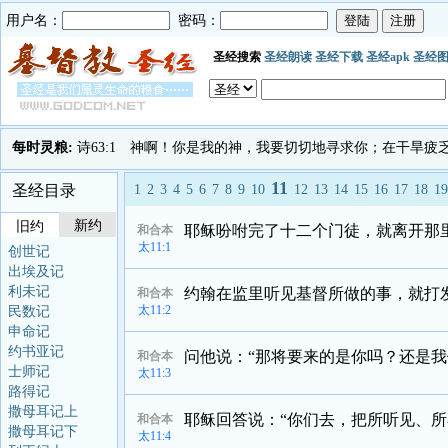
用户名：
密码：
圣经搜索
圣经朗读
圣经下载
圣经apk
圣经
每时灵粮:
诗63:1 神啊！你是我的神，我要切切地寻求你；在干旱
11
圣经目录
1
2
3
4
5
6
7
8
9
10
12
13
14
15
16
17
18
1
新约
旧约
耶稣吩咐完了十二个门徒，就离开那
和合本
太11:1
创世记
出埃及记
利未记
约翰在监里听见基督所做的事，就打
和合本
太11:2
民数记
申命记
约书亚记
问他说：“那将要来的是你吗？还是
和合本
士师记
太11:3
路得记
撒母耳记上
耶稣回答说：“你们去，把所听见、
和合本
撒母耳记下
太11:4