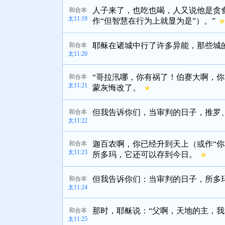
人子来了，也吃也喝，人又说他是贪
和合本
太11:19
作“但智慧在行为上就显为是”）。”
耶稣在诸城中行了许多异能，那些城
和合本
太11:20
“哥拉汛哪，你有祸了！伯赛大啊，
和合本
太11:21
蒙灰悔改了。
但我告诉你们，当审判的日子，推罗
和合本
太11:22
迦百农啊，你已经升到天上（或作“
和合本
太11:23
所多玛，它还可以存到今日。
但我告诉你们：当审判的日子，所多
和合本
太11:24
那时，耶稣说：“父啊，天地的主，
和合本
太11:25