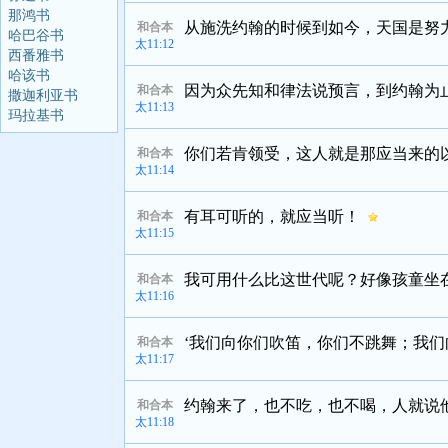
那鸿书
从施洗约翰的时候到如今，天国是努
和合本
哈巴谷书
太11:12
西番雅书
哈该书
因为众先知和律法说预言，到约翰为
和合本
撒迦利亚书
太11:13
玛拉基书
你们若肯领受，这人就是那应当来的
和合本
太11:14
有耳可听的，就应当听！
和合本
太11:15
我可用什么比这世代呢？好像孩童坐
和合本
太11:16
‘我们向你们吹笛，你们不跳舞；我
和合本
太11:17
约翰来了，也不吃，也不喝，人就说
和合本
太11:18