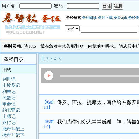
用户名：
密码：
圣经搜索
圣经朗读
圣经下载
圣经apk
圣经
每时灵粮:
诗18:6 我在急难中求告耶和华，向我的神呼求。他从殿
1
2
3
4
5
圣经目录
旧约
创世记
出埃及记
利未记
民数记
保罗、西拉、提摩太，写信给帖撒罗
【帖前
申命记
1:1】
约书亚记
士师记
我们为你们众人常常感谢 神，祷告
【帖前
路得记
1:2】
撒母耳记上
撒母耳记下