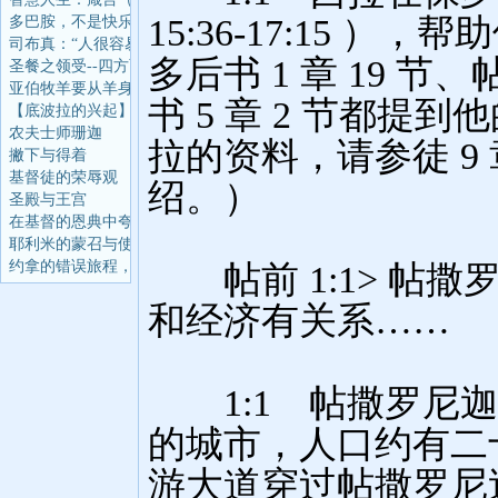
多巴胺，不是快乐分子
司布真：“人很容易挑
圣餐之领受--四方面 第
亚伯牧羊要从羊身上得
【底波拉的兴起】当该
农夫士师珊迦
撇下与得着
基督徒的荣辱观
圣殿与王宫
在基督的恩典中夸胜
耶利米的蒙召与使命
约拿的错误旅程，却成