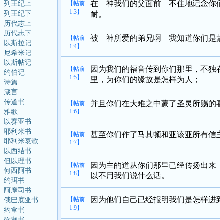
在 神我们的父面前，不住地记念你
列王纪上
【帖前
1:3】
列王纪下
耐。
历代志上
历代志下
被 神所爱的弟兄啊，我知道你们是
【帖前
以斯拉记
1:4】
尼希米记
以斯帖记
因为我们的福音传到你们那里，不独
【帖前
约伯记
1:5】
里，为你们的缘故是怎样为人；
诗篇
箴言
传道书
并且你们在大难之中蒙了圣灵所赐的
【帖前
雅歌
1:6】
以赛亚书
耶利米书
甚至你们作了马其顿和亚该亚所有信
【帖前
耶利米哀歌
1:7】
以西结书
但以理书
因为主的道从你们那里已经传扬出来
【帖前
何西阿书
1:8】
以不用我们说什么话。
约珥书
阿摩司书
因为他们自己已经报明我们是怎样进
【帖前
俄巴底亚书
1:9】
约拿书
弥迦书