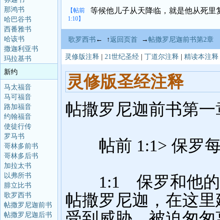
那鸿书
等候他儿子从天降临，就是他从死里
【帖前
1:10】
哈巴谷书
西番雅书
哈该书
歌罗西书
← ↑
返回页首
→
帖撒罗尼迦前书第2章
撒迦利亚书
灵修版注释
|
21世纪圣经
|
丁道尔注释
|
精读本注释
玛拉基书
新约
马太福音
马可福音
路加福音
约翰福音
使徒行传
罗马书
哥林多前书
哥林多后书
加拉太书
以弗所书
腓立比书
歌罗西书
帖撒罗尼迦前书
帖撒罗尼迦后书