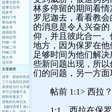
提摩太前书
提摩太后书
提多书
腓利门书
希伯来书
雅各书
彼得前书
彼得后书
约翰一书
约翰二书
约翰三书
犹大书
启示录
文章推荐
讲章：群处时的言语智
三个以色列王的四十年
基督徒为什么不能算命
幸亏父母看不见
耶和华看见了
房角的头块石头
【编写讲章】第24讲：
智慧人生：箴言（第97