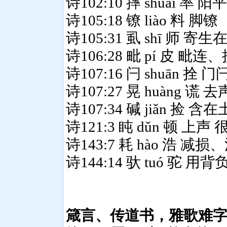
诗102:10 摔 shuāi 率
诗105:18 镣 liào 料 脚镣
诗105:31 虱 shī 师
诗106:28 毗 pí 皮 毗连
诗107:16 闩 shuān 拴 门
诗107:27 晃 huàng 
诗107:34 碱 jiǎn 捡
诗121:3 盹 dǔn 顿 上
诗143:7 耗 hào 浩 减损
诗144:14 驮 tuó 驼 
箴言、传道书，雅歌难