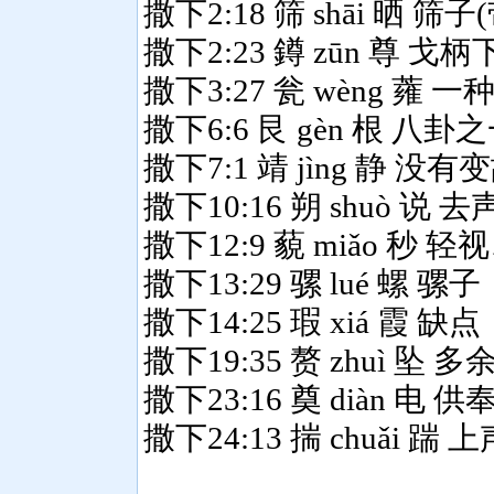
撒下2:18 筛 shāi 晒 筛
撒下2:23 鐏 zūn 尊 
撒下3:27 瓮 wèng 蕹
撒下6:6 艮 gèn 根 八卦
撒下7:1 靖 jìng 静 没
撒下10:16 朔 shuò 
撒下12:9 藐 miǎo 秒 
撒下13:29 骡 lué 螺 骡子
撒下14:25 瑕 xiá 霞 缺点
撒下19:35 赘 zhuì 
撒下23:16 奠 diàn 电 供
撒下24:13 揣 chuǎi 踹