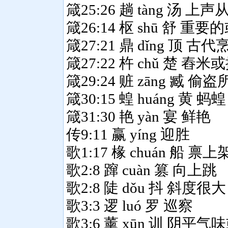
箴25:26 趟 tàng 汤 
箴26:14 枢 shū 舒 
箴27:21 鼎 dǐng 顶 
箴27:22 杵 chǔ 楚 
箴29:24 赃 zāng 臧 
箴30:15 蝗 huáng 黄 蚂蝗
箴31:30 艳 yàn 宴 鲜艳
传9:11 赢 yíng 迎胜
歌1:17 椽 chuán 船
歌2:8 蹿 cuàn 篡 向上跳
歌2:8 陡 dǒu 抖 斜度很大
歌3:3 逻 luó 罗 巡察
歌3:6 薰 xūn 训 阴