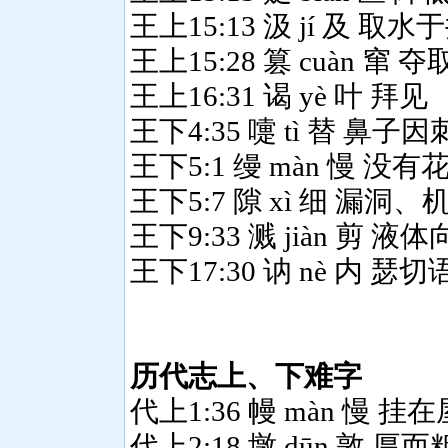
王上15:13 汲 jí 及 取水
王上15:28 篡 cuàn 窜
王上16:31 谒 yè 叶 拜见
王下4:35 嚏 tì 替 
王下5:1 缦 màn 慢 没
王下5:7 隙 xì 细 漏洞、
王下9:33 溅 jiàn 剪 
王下17:30 讷 nè 内
历代志上、下难字
代上1:36 幔 màn 慢 
代上2:18 墩 dūn 敦 厚而