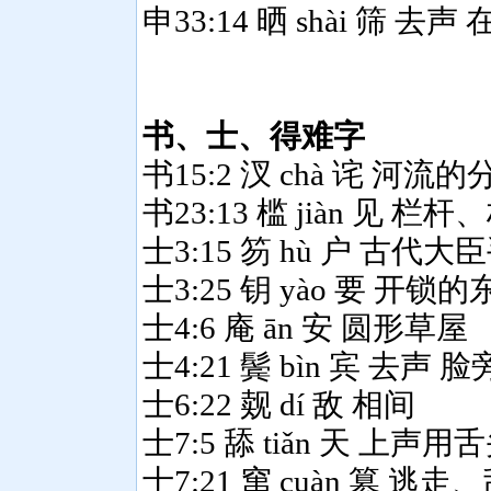
申33:14 晒 shài 筛 
书、士、得难字
书15:2 汊 chà 诧 河流的
书23:13 槛 jiàn 见 栏
士3:15 笏 hù 户 古
士3:25 钥 yào 要 开锁
士4:6 庵 ān 安 圆形草屋
士4:21 鬓 bìn 宾 去
士6:22 觌 dí 敌 相间
士7:5 舔 tiǎn 天 上
士7:21 窜 cuàn 篡 逃走