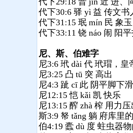
代下29:18 晋 jìn 近 进
代下30:6 驿 yì 益 
代下31:15 珉 mín 民 
代下33:11 铙 náo 闹
尼、斯、伯难字
尼3:6 玳 dài 代 玳
尼3:25 凸 tū 突 高出
尼4:3 跐 cī 此 阴平脚下
尼12:15 恺 kǎi 凯 快乐
尼13:15 醡 zhà 榨 用力
斯3:9 帑 tǎng 躺 府库
伯4:19 蠹 dù 度 蛀虫