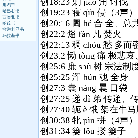
创18:23 剿 jiǎo 角 讨伐
那鸿书
创19:23 寝 qǐn 侵（3声）
哈巴谷书
西番雅书
创20:16 阖 hé 合 全、总
哈该书
撒迦利亚书
创22:2 燔 fán 凡 焚火
玛拉基书
创22:13 稠 chóu 愁 多而
创23:2 恸 tòng 痛 极
创25:6 庶 shù 树 宗
创25:25 浑 hún 魂 全身
创27:3 囊 náng 曩 口袋
创27:25 递 dì 弟 传递、
创27:40 轭 è 饿 架在
创30:38 牝 pìn 拼（4声
创31:34 篓 lǒu 搂 篓子