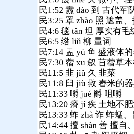
民1:52 纛 dào 到 古代
民3:25 罩 zhào 照 遮盖
民4:6 毯 tǎn 坦 厚实
民6:5 绺 liǔ 柳 量词
民7:14 盂 yú 鱼 盛液体
民7:30 蓿 xu 叙 苜蓿草
民11:5 韭 jiǔ 久 韭菜
民11:8 臼 jiù 救 舂米的
民11:33 嚼 jué 爵 咀嚼
民13:20 瘠 jí 疾 土地不
民13:33 蚱 zhà 诈 蚱蜢
民14:44 擅 shàn 善 擅