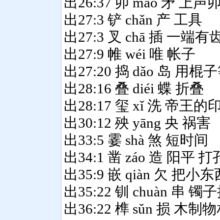
出26:37 卯 mǎo 矛 上声
出27:3 铲 chǎn 产 工具
出27:3 叉 chā 插 一
出27:9 帷 wéi 唯 帐子
出27:20 捣 dǎo 岛 
出28:16 叠 diéi 蝶 折叠
出28:17 玺 xǐ 洗 帝王的
出30:12 殃 yāng 央 祸害
出33:5 霎 shà 煞 短时间
出34:1 凿 záo 造 阳
出35:9 嵌 qiàn 欠 把小
出35:22 钏 chuàn 串
出36:22 榫 sǔn 损 木