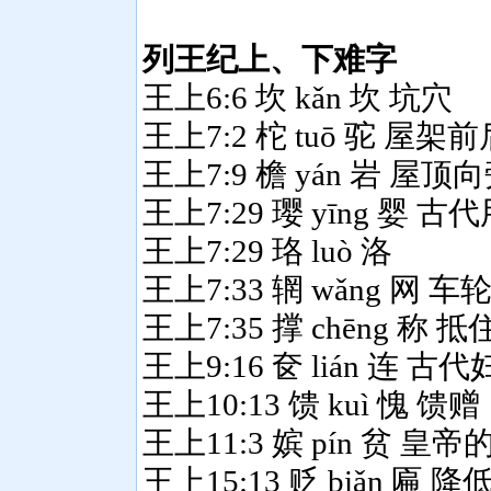
列王纪上、下难字
王上6:6 坎 kǎn 坎 坑穴
王上7:2 柁 tuō 驼 屋
王上7:9 檐 yán 岩 
王上7:29 璎 yīng 
王上7:29 珞 luò 洛
王上7:33 辋 wǎng 网
王上7:35 撑 chēng 称
王上9:16 奁 lián 连
王上10:13 馈 kuì 愧 馈赠
王上11:3 嫔 pín 贫 皇帝
王上15:13 贬 biǎn 匾 降