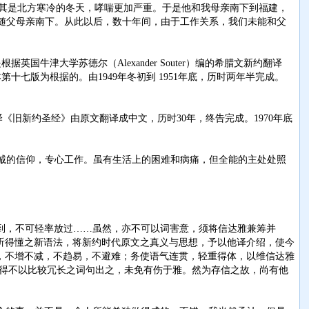
尤其是北方寒冷的冬天，哮喘更加严重。于是他和我母亲南下到福建，
随父母亲南下。从此以后，数十年间，由于工作关系，我们未能和父
牛津大学苏德尔（Alexander Souter）编的希腊文新约翻译
le）的编本第十七版为根据的。由1949年冬初到 1951年底，历时两年半完成。
吕译《旧新约圣经》由原文翻译成中文，历时30年，终告完成。1970年底
虔诚的信仰，专心工作。虽有生活上的困难和病痛，但全能的主处处照
到，不可轻率放过……虽然，亦不可以词害意，须将信达雅兼筹并
听得懂之新语法，将新约时代原文之真义与思想，予以他译介绍，使今
，不增不减，不趋易，不避难；务使语气连贯，轻重得体，以维信达雅
不得不以比较冗长之词句出之，未免有伤于雅。然为存信之故，尚有他