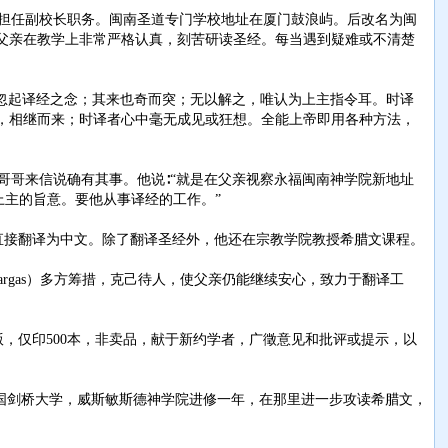
并担任副校长职务。闽南圣道专门学校地址在厦门鼓浪屿。后改名为闽
父亲在教学上非常严格认真，刻苦研读圣经。每当遇到疑难或不清楚
译者忽起译经之念；其来也奇而突；无以解之，唯认为上主指令耳。时译
，相继而来；时译者心中毫无成见或狂想。全能上帝即用各种方法，
哥来信说确有其事。他说∶“就是在父亲视察永福闽南神学院新地址
上主的旨意。要他从事译经的工作。”
直接翻译为中文。除了翻译圣经外，他还在宗教学院教授希腊文课程。
 Vargas）多方筹措，克己待人，使父亲仍能继续安心，致力于翻译工
版，仅印500本，非卖品，献于新约学者，广徵意见和批评或提示，以
。然后又到英国剑桥大学，威斯敏斯德神学院进修一年，在那里进一步攻读希腊文，