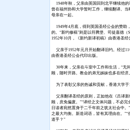
1948年秋，父亲由英国回到北平继续他
曾在福州协和大学暂时工作，继续翻译。当
母亲在一起。
1949年4月底，得到英国圣经公会的赞助，父
的。“新约修稿”则是以符腾堡、司徒嘉德（Stuttg
1952年10月，《新约新译初稿》由香港圣
父亲于1952年元月开始翻译旧约。经过11
由香港圣经公会代印出版。
30年来，父亲在斗室中工作和生活，“无
顾，随时开路。教会的弟兄姊妹也多在经济
为了表彰父亲的热诚和贡献，香港大学于19
父亲翻译圣经的原则，正如他在《吕译新约
顾，庶免偏废。”“译经之文体问题，不必
日读者宛然置身于二千年前之犹太社会中。
之最大均衡。新造词语，皆有其理由在。”
道乎？”