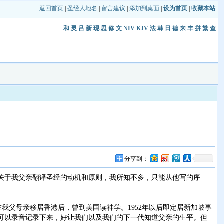
返回首页
|
圣经人地名
|
留言建议
|
添加到桌面
|
设为首页
|
收藏本站
和
灵
吕
新
现
思
修
文
NIV
KJV
法
韩
日
德
来
丰
拼
繁
查
分享到：
关于我父亲翻译圣经的动机和原则，我所知不多，只能从他写的序
在我父母亲移居香港后，曾到美国读神学。1952年以后即定居新加坡事
可以录音记录下来，好让我们以及我们的下一代知道父亲的生平。但