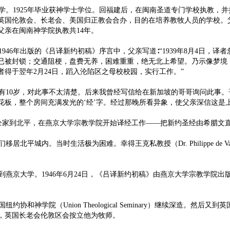
学。1925年毕业获神学士学位。回福建后，在闽南圣道专门学校执教，
英国伦敦会、长老会、美国归正教会合办，目的在培养教牧人员的学校。
父亲在闽南神学院执教共14年。
46年出版的《吕译新约初稿》序言中，父亲写道∶“1939年8月4日，
已被封锁；交通阻梗，盘费无养，困难重重，绝无北上希望。乃示像梦境
得于翌年2月24日，蹈入沦陷区之母校校园，实行工作。”
10岁，对此事不太清楚。后来我曾经写信给在新加坡的哥哥询问此事。哥
花板，整个房间充满发光的‘经’字。经过那晚所看异象，使父亲深信这是
领全家到北平，在燕京大学宗教学院开始译经工作——把新约圣经由希腊文
居北平城内。当时生活极为困难。幸得王克私教授（Dr. Philippe de
到燕京大学。1946年6月24日，《吕译新约初稿》由燕京大学宗教学院出
约协和神学院（Union Theological Seminary）继续深造
，英国长老会伦敦区会按立他为牧师。