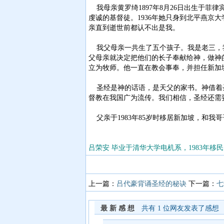
我母亲黄罗绮1897年8月26日出生于菲
虔诚的基督徒。1936年她只身到北平燕京大
亲直到逝世前都认不出是我。
我父母亲一共生了五个孩子。我是老三，我下
父母亲就决定把他们的长子奉献给神，做神的
立为牧师。他一直在教会事奉，并担任新加坡
圣经是神的话语，是天父的家书。神借着圣
督教在我国广为流传。我们相信，圣经还需
父亲于1983年85岁时移居新加坡，和我哥
吕荣安 毕业于清华大学电机系，1983年
上一篇：
吕代豪背诵圣经的秘诀
下一篇：
七
最新感想
共有
1 位网友发表了感想