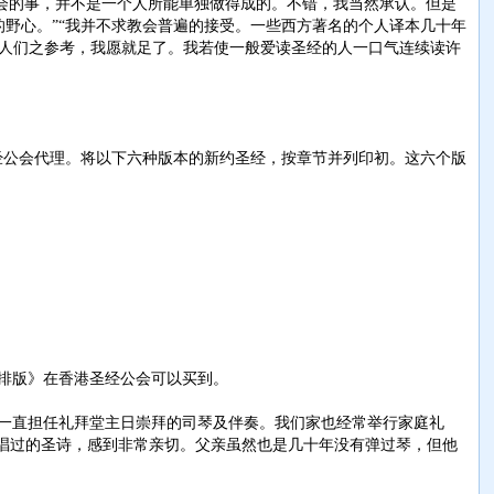
员会的事，并不是一个人所能单独做得成的。不错，我当然承认。但是
的野心。”“我并不求教会普遍的接受。一些西方著名的个人译本几十年
，永供人们之参考，我愿就足了。我若使一般爱读圣经的人一口气连续读许
ament）由香港圣经公会代理。将以下六种版本的新约圣经，按章节并列印初。这六个版
排版》在香港圣经公会可以买到。
一直担任礼拜堂主日崇拜的司琴及伴奏。我们家也经常举行家庭礼
时唱过的圣诗，感到非常亲切。父亲虽然也是几十年没有弹过琴，但他