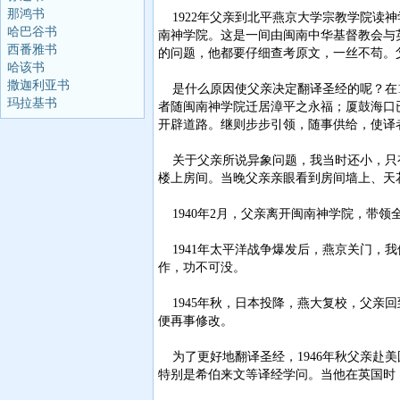
那鸿书
1922年父亲到北平燕京大学宗教学院读神
哈巴谷书
南神学院。这是一间由闽南中华基督教会与
西番雅书
的问题，他都要仔细查考原文，一丝不苟。
哈该书
撒迦利亚书
是什么原因使父亲决定翻译圣经的呢？在19
玛拉基书
者随闽南神学院迁居漳平之永福；厦鼓海口
开辟道路。继则步步引领，随事供给，使译者
关于父亲所说异象问题，我当时还小，只有
楼上房间。当晚父亲亲眼看到房间墙上、天
1940年2月，父亲离开闽南神学院，带
1941年太平洋战争爆发后，燕京关门，我们移
作，功不可没。
1945年秋，日本投降，燕大复校，父亲回
便再事修改。
为了更好地翻译圣经，1946年秋父亲赴美国纽
特别是希伯来文等译经学问。当他在英国时