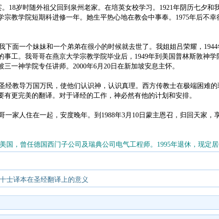
律宾。18岁时随外祖父回到泉州老家。在培英女校学习。1921年阴历七
学宗教学院短期科进修一年。她生平热心地在教会中事奉。1975年后不幸得老
面一个妹妹和一个弟弟在很小的时候就去世了。我姐姐吕荣耀，1944年在
事工。我哥哥在燕京大学宗教学院毕业后，1949年到美国普林斯敦神学院进
三一神学院专任讲师。2000年6月20日在新加坡安息主怀。
经教导万国万民，使他们认识神，认识真理。西方传教士在极端困难的
要有更完美的翻译。对于译经的工作，神必然有他的计划和安排。
哥一家人住在一起，安度晚年。到1988年3月10日蒙主恩召，归回天家，享
移民美国，曾任德国西门子公司及瑞典公司电气工程师。1995年退休，现定
十士译本在圣经翻译上的意义