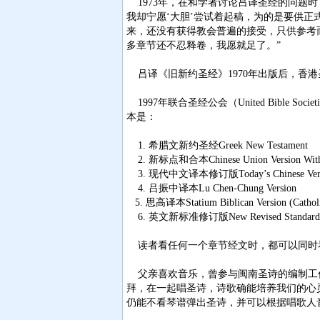
1973年，在和学者讨论吕译圣经的问题时
我却宁愿‘大胆’尝试着起稿，为的是要供
来，还没有获得教会普遍的接受，只供参考而已
多章节还不忍释卷，我愿就足了。”
吕译《旧新约圣经》1970年出版后，香
1997年联合圣经公会（United Bible S
本是：
1. 希腊文新约圣经Greek New Testament
2. 新标点和合本Chinese Union Version With 
3. 现代中文译本修订版Today’s Chinese Versio
4. 吕振中译本Lu Chen-Chung Version
5. 思高译本Statium Biblican Version (Cathol
6. 英文新标准修订版New Revised Standard V
读者看任何一个章节经文时，都可以同时看
父亲喜欢音乐，曾参与闽南圣诗的编制工作
拜，在一起唱圣诗，诗歌确能培养我们的心
仍能不看琴谱弹出圣诗，并可以根据唱歌人