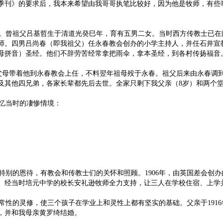
季刊》的要求后，我本来希望由我哥哥执笔比较好，因为他是牧师，有些
曾祖父吕基哲生于清道光癸巳年，育有五男二女。当时西方传教士已在
师。四男吕尚春（即我祖父）任永春教会创办的小学主持人，并任石井宣
母拼音）圣经。他们不辞劳苦经常拿把雨伞，拿本圣经，到各村传扬福音
。祖父母带着他到永春教会上任，不料翌年祖母殁于永春。祖父后来由永春
及其他四兄弟，各家长辈都先后去世。全家只剩下我父亲（8岁）和两个堂
忆当时的凄惨情境：
别的恩待，有教会和传教士们的关怀和照顾。1906年，由英国差会创
。经当时培元中学的校长安礼逊牧师全力支持，让三人在学校住宿、上学
的灵修，使三个孩子在学业上和灵性上都有坚实的基础。父亲于1916年
，并和我母亲黄罗绮结婚。