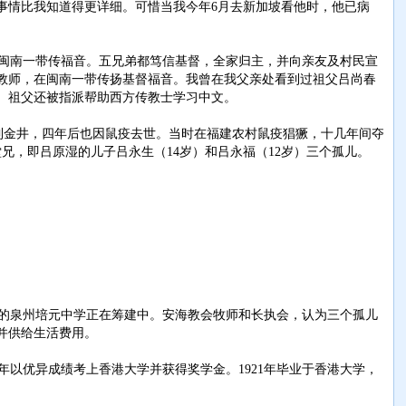
事情比我知道得更详细。可惜当我今年6月去新加坡看他时，他已病
闽南一带传福音。五兄弟都笃信基督，全家归主，并向亲友及村民宣
教师，在闽南一带传扬基督福音。我曾在我父亲处看到过祖父吕尚春
。祖父还被指派帮助西方传教士学习中文。
调到金井，四年后也因鼠疫去世。当时在福建农村鼠疫猖獗，十几年间夺
兄，即吕原湿的儿子吕永生（14岁）和吕永福（12岁）三个孤儿。
办的泉州培元中学正在筹建中。安海教会牧师和长执会，认为三个孤儿
并供给生活费用。
以优异成绩考上香港大学并获得奖学金。1921年毕业于香港大学，