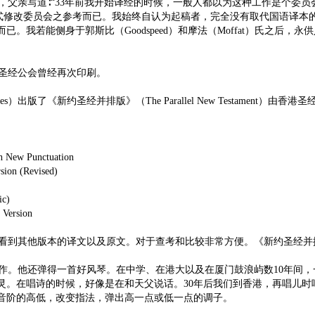
，父亲写道∶“33年前我开始译经的时候，一般人都以为这种工作是个委
正式修改委员会之参考而已。我始终自认为起稿者，完全没有取代国语译本
。我若能侧身于郭斯比（Goodspeed）和摩法（Moffat）氏之后
港圣经公会曾经再次印刷。
ocieties）出版了《新约圣经并排版》（The Parallel New Test
New Punctuation
n (Revised)
ic)
ersion
到其他版本的译文以及原文。对于查考和比较非常方便。《新约圣经并
。他还弹得一首好风琴。在中学、在港大以及在厦门鼓浪屿数10年间，
灵。在唱诗的时候，好像是在和天父说话。30年后我们到香港，再唱儿
音阶的高低，改变指法，弹出高一点或低一点的调子。