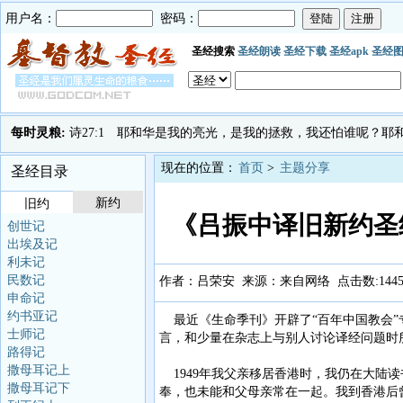
用户名：
密码：
圣经搜索
圣经朗读
圣经下载
圣经apk
圣经
每时灵粮:
诗27:1 耶和华是我的亮光，是我的拯救，我还怕谁呢？
现在的位置：
首页
>
主题分享
圣经目录
新约
旧约
《吕振中译旧新约圣
创世记
出埃及记
利未记
民数记
作者：吕荣安 来源：来自网络 点击数:
144
申命记
约书亚记
最近《生命季刊》开辟了“百年中国教会”
士师记
言，和少量在杂志上与别人讨论译经问题时
路得记
撒母耳记上
1949年我父亲移居香港时，我仍在大陆读
撒母耳记下
奉，也未能和父母亲常在一起。我到香港后