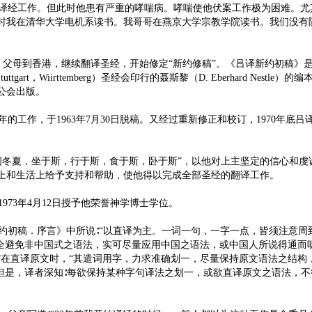
的译经工作。但此时他患有严重的哮喘病。哮喘使他伏案工作极为困难。
时我在清华大学电机系读书。我哥哥在燕京大学宗教学院读书。我们没有
母到香港，继续翻译圣经，开始修定“新约修稿”。《吕译新约初稿》是根据英国
art，Wiirttemberg）圣经会印行的聂斯黎（D. Eberhard Nest
经公会出版。
年的工作，于1963年7月30日脱稿。又经过重新修正和校订，1970年底
间冬夏，坐于斯，行于斯，食于斯，卧于斯”，以他对上主坚定的信心和
上和生活上给予支持和帮助，使他得以完成全部圣经的翻译工作。
73年4月12日授予他荣誉神学博士学位。
初稿．序言》中所说∶“以直译为主。一词一句，一字一点，皆须注意周
完全避免非中国式之语法，实可尽量应用中国之语法，或中国人所说得通而
”在直译原文时，“其遣词用字，力求准确划一，尽量保持原文语法之结构
“但是，译者深知∶每欲保持某种字句译法之划一，或欲直译原文之语法，