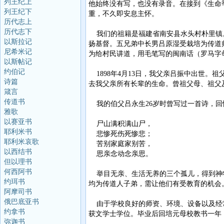
列王纪上
他始终没有写，也没有录音。在接到《生命
列王纪下
重，不久即安息主怀。
历代志上
历代志下
我们的祖籍是福建省南安县水头村朴里镇。
以斯拉记
扬基督。五兄弟中长男吕原湿受栽培为传道
尼希米记
为给村民讲道，用毛笔写的闽南话（罗马字
以斯帖记
约伯记
1898年4月13日，我父亲吕振中出世
诗篇
去我父亲所有长辈的生命。曾祖父母、祖父
箴言
传道书
我的伯父吕永生26岁时曾写过一首诗，回
雅歌
以赛亚书
尸山满积满山尸，
耶利米书
悲惨死伤死惨悲；
耶利米哀歌
苦别家庭家别苦，
以西结书
思亲念动念亲思。
但以理书
何西阿书
举目无亲、生活无养的三个孤儿，得到神特
约珥书
均为传道人子弟，需让他们有受教育的机会
阿摩司书
俄巴底亚书
由于学校良好的师资、环境、设备以及经常性
约拿书
获文学士学位。毕业后回培元母校教书一年
弥迦书