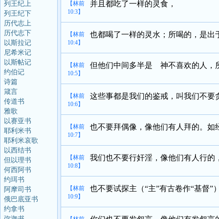
并且都吃了一样的灵食，
列王纪上
【林前
10:3】
列王纪下
历代志上
历代志下
也都喝了一样的灵水；所喝的，是出
【林前
以斯拉记
10:4】
尼希米记
以斯帖记
但他们中间多半是 神不喜欢的人，
【林前
约伯记
10:5】
诗篇
箴言
这些事都是我们的鉴戒，叫我们不要
【林前
传道书
10:6】
雅歌
以赛亚书
也不要拜偶像，像他们有人拜的。如经
【林前
耶利米书
10:7】
耶利米哀歌
以西结书
我们也不要行奸淫，像他们有人行的
【林前
但以理书
10:8】
何西阿书
约珥书
也不要试探主（“主”有古卷作“基督
【林前
阿摩司书
10:9】
俄巴底亚书
约拿书
弥迦书