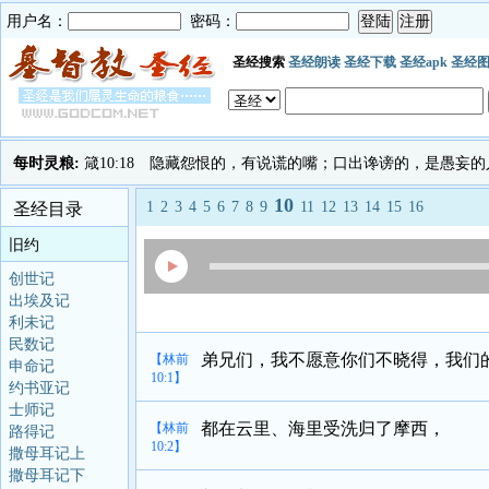
用户名：
密码：
圣经搜索
圣经朗读
圣经下载
圣经apk
圣经
每时灵粮:
箴10:18 隐藏怨恨的，有说谎的嘴；口出谗谤的，是愚妄的
10
1
2
3
4
5
6
7
8
9
11
12
13
14
15
16
圣经目录
旧约
创世记
出埃及记
利未记
民数记
弟兄们，我不愿意你们不晓得，我们
【林前
申命记
10:1】
约书亚记
士师记
都在云里、海里受洗归了摩西，
【林前
路得记
10:2】
撒母耳记上
撒母耳记下