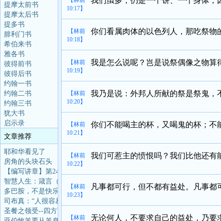
我们虽多，仍是一个饼、一个身体，
【林前
提摩太前书
10:17】
提摩太后书
提多书
你们看属肉体的以色列人，那吃祭物
【林前
腓利门书
10:18】
希伯来书
雅各书
我是怎么说呢？岂是说祭偶像之物算
【林前
彼得前书
10:19】
彼得后书
约翰一书
我乃是说：外邦人所献的祭是祭鬼，
约翰二书
【林前
10:20】
约翰三书
犹大书
启示录
你们不能喝主的杯，又喝鬼的杯；不
【林前
10:21】
文章推荐
耶和华看见了
我们可惹主的愤恨吗？我们比他还有
【林前
房角的头块石头
10:22】
【编写讲章】第24讲：
智慧人生：箴言（第97
凡事都可行，但不都有益处。凡事都
【林前
多巴胺，不是快乐分子
10:23】
司布真：“人很容易挑
圣餐之领受--四方面 第
无论何人，不要求自己的益处，乃要
【林前
亚伯牧羊要从羊身上得