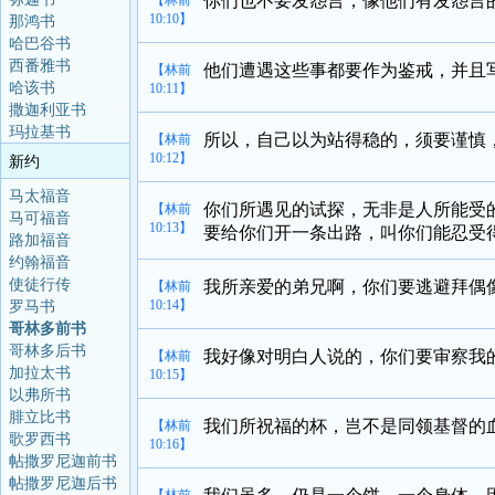
你们也不要发怨言，像他们有发怨言
【林前
10:10】
那鸿书
哈巴谷书
西番雅书
他们遭遇这些事都要作为鉴戒，并且
【林前
哈该书
10:11】
撒迦利亚书
玛拉基书
所以，自己以为站得稳的，须要谨慎
【林前
10:12】
新约
马太福音
你们所遇见的试探，无非是人所能受
【林前
马可福音
10:13】
要给你们开一条出路，叫你们能忍受
路加福音
约翰福音
使徒行传
我所亲爱的弟兄啊，你们要逃避拜偶
【林前
10:14】
罗马书
哥林多前书
哥林多后书
我好像对明白人说的，你们要审察我
【林前
加拉太书
10:15】
以弗所书
腓立比书
我们所祝福的杯，岂不是同领基督的
【林前
歌罗西书
10:16】
帖撒罗尼迦前书
帖撒罗尼迦后书