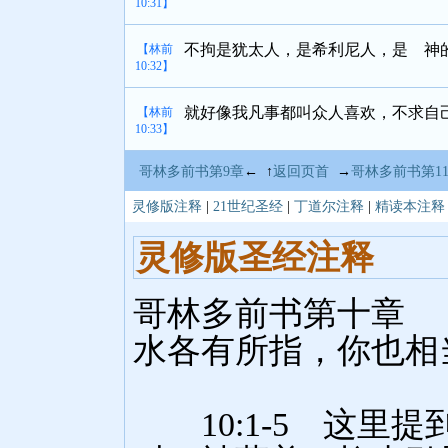
10:31】
不拘是犹太人，是希利尼人，是 神
【林前
10:32】
就好像我凡事都叫众人喜欢，不求自
【林前
10:33】
哥林多前书第9章
← ↑
返回页首
→
哥林多前书第1
灵修版注释
|
21世纪圣经
|
丁道尔注释
|
精读本注释