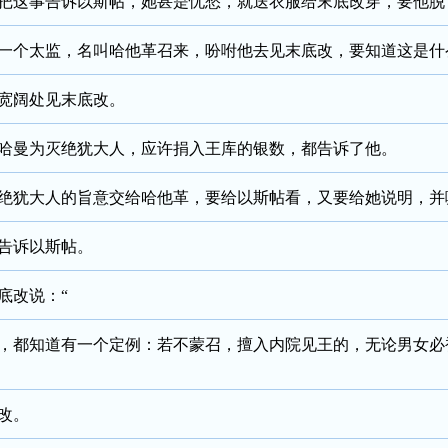
把这事告诉以斯帖，她甚是忧愁，就送衣服给末底改穿，要他脱
一个太监，名叫哈他革召来，吩咐他去见末底改，要知道这是什
宽阔处见末底改。
哈曼为灭绝犹大人，应许捐入王库的银数，都告诉了他。
绝犹大人的旨意交给哈他革，要给以斯帖看，又要给她说明，并
告诉以斯帖。
底改说：“
，都知道有一个定例：若不蒙召，擅入内院见王的，无论男女必
改。