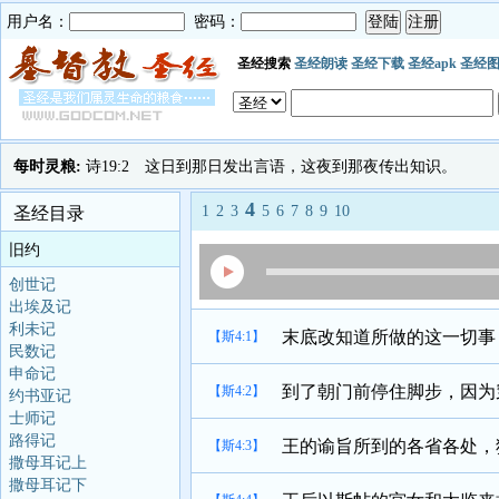
用户名：
密码：
圣经搜索
圣经朗读
圣经下载
圣经apk
圣经
每时灵粮:
诗19:2 这日到那日发出言语，这夜到那夜传出知识。
4
1
2
3
5
6
7
8
9
10
圣经目录
旧约
创世记
出埃及记
利未记
末底改知道所做的这一切事
【斯4:1】
民数记
申命记
到了朝门前停住脚步，因为
【斯4:2】
约书亚记
士师记
路得记
王的谕旨所到的各省各处，
【斯4:3】
撒母耳记上
撒母耳记下