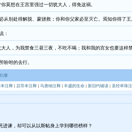
“你莫想在王宫里强过一切犹大人，得免这祸。
必从别处得解脱、蒙拯救；你和你父家必至灭亡。焉知你得了王
说：
犹大人，为我禁食三昼三夜，不吃不喝；我和我的宫女也要这样
所吩咐的去行。
第5章
读本注释
|
启导本注释
|
马唐纳注释
|
丰盛的生命
|
新旧约辅读
|
圣经串珠