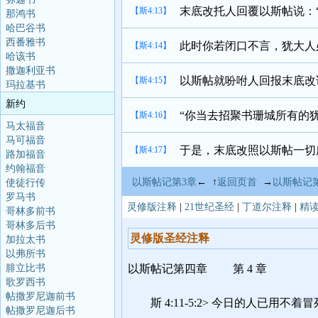
末底改托人回覆以斯帖说：
【斯4:13】
那鸿书
哈巴谷书
西番雅书
此时你若闭口不言，犹大人
【斯4:14】
哈该书
撒迦利亚书
以斯帖就吩咐人回报末底改
【斯4:15】
玛拉基书
新约
“你当去招聚书珊城所有的
【斯4:16】
马太福音
马可福音
于是，末底改照以斯帖一切
【斯4:17】
路加福音
约翰福音
以斯帖记第3章
← ↑
返回页首
→
以斯帖记
使徒行传
罗马书
灵修版注释
|
21世纪圣经
|
丁道尔注释
|
精
哥林多前书
哥林多后书
加拉太书
以弗所书
腓立比书
歌罗西书
帖撒罗尼迦前书
帖撒罗尼迦后书