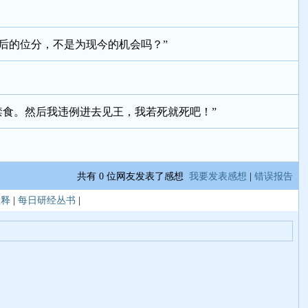
后的位分，不是为现今的机会吗？”
禁食。然后我违例进去见王，我若死就死吧！”
共有
0 位网友发表了感想
我要发表感想
|
错误报告
注释
|
每日研经丛书
|