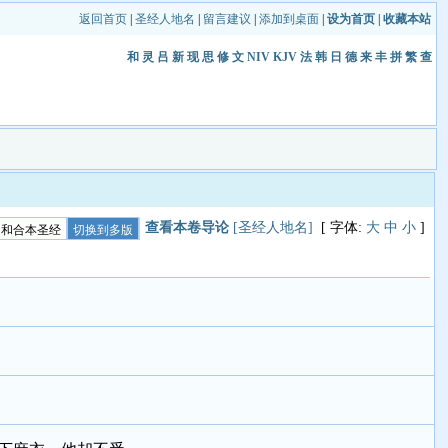
返回首页
|
圣经人地名
|
留言建议
|
添加到桌面
|
设为首页
|
收藏本站
和
灵
吕
新
现
思
修
文
NIV
KJV
法
韩
日
德
来
丰
拼
繁
查
查看本卷导论
[圣经人地名]
[ 字体:
大
中
小
]
和合本圣经
切换到多版