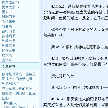
提摩太前书
提摩太后书
提多书
腓利门书
希伯来书
雅各书
彼得前书
彼得后书
约翰一书
约翰二书
约翰三书
犹大书
启示录
文章推荐
信仰是甘甜的，服侍是
正视人生的存活之道
约瑟VS大卫.
当人意撞上神的旨意
抗衡文化的门徒：彻底
信心.
"新造的人"
《创世记》第一讲 | 人