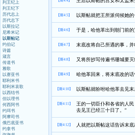
王后以斯帖的宫女和太监来
【斯4:4】
列王纪上
列王纪下
历代志上
以斯帖就把王所派伺候她的
【斯4:5】
历代志下
以斯拉记
于是，哈他革出到朝门前的
【斯4:6】
尼希米记
以斯帖记
约伯记
末底改将自己所遇的事，并
【斯4:7】
诗篇
箴言
又将所抄写传遍书珊城要灭
【斯4:8】
传道书
雅歌
哈他革回来，将末底改的话
【斯4:9】
以赛亚书
耶利米书
耶利米哀歌
以斯帖就吩咐哈他革去见末
【斯4:10】
以西结书
但以理书
王的一切臣仆和各省的人民
【斯4:11】
何西阿书
去见王已经三十日了。”
约珥书
阿摩司书
俄巴底亚书
人就把以斯帖这话告诉末底
【斯4:12】
约拿书
弥迦书