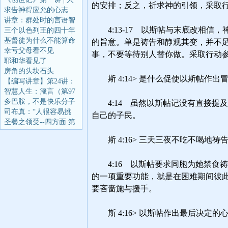
求告神得应允的心志
讲章：群处时的言语智
三个以色列王的四十年
基督徒为什么不能算命
幸亏父母看不见
耶和华看见了
房角的头块石头
【编写讲章】第24讲：
智慧人生：箴言（第97
多巴胺，不是快乐分子
司布真：“人很容易挑
圣餐之领受--四方面 第