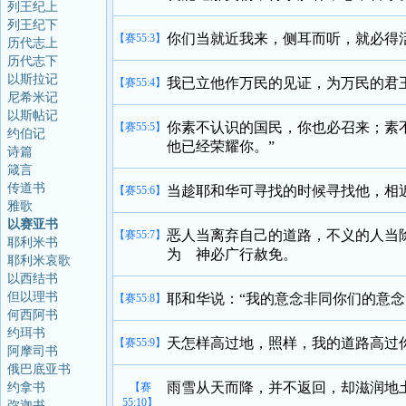
列王纪上
列王纪下
你们当就近我来，侧耳而听，就必得
【赛55:3】
历代志上
历代志下
以斯拉记
我已立他作万民的见证，为万民的君
【赛55:4】
尼希米记
以斯帖记
你素不认识的国民，你也必召来；素
【赛55:5】
约伯记
他已经荣耀你。”
诗篇
箴言
传道书
当趁耶和华可寻找的时候寻找他，相
【赛55:6】
雅歌
以赛亚书
恶人当离弃自己的道路，不义的人当
【赛55:7】
耶利米书
为 神必广行赦免。
耶利米哀歌
以西结书
但以理书
耶和华说：“我的意念非同你们的意
【赛55:8】
何西阿书
约珥书
天怎样高过地，照样，我的道路高过
【赛55:9】
阿摩司书
俄巴底亚书
雨雪从天而降，并不返回，却滋润地
约拿书
【赛
55:10】
弥迦书