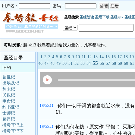
用户名：
密码：
圣经搜索
圣经朗读
圣经下载
圣经apk
圣经
每时灵粮:
腓 4:13 我靠着那加给我力量的，凡事都能作。
1
2
3
4
5
6
7
8
9
10
11
12
13
14
15
16
17
18
19
圣经目录
55
46
47
48
49
50
51
52
53
54
56
57
58
59
60
61
旧约
创世记
出埃及记
利未记
民数记
申命记
“你们一切干渴的都当就近水来，没
【赛55:1】
约书亚记
奶。
士师记
路得记
撒母耳记上
你们为何花钱（原文作“平银”）买
【赛55:2】
撒母耳记下
就能吃那美物，得享肥甘，心中喜乐