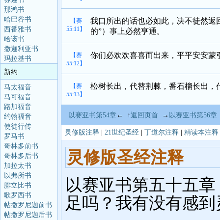
那鸿书
哈巴谷书
我口所出的话也必如此，决不徒然返回
【赛
西番雅书
55:11】
的”）事上必然亨通。
哈该书
撒迦利亚书
你们必欢欢喜喜而出来，平平安安蒙
【赛
玛拉基书
55:12】
新约
松树长出，代替荆棘，番石榴长出，
【赛
马太福音
55:13】
马可福音
路加福音
以赛亚书第54章
← ↑
返回页首
→
以赛亚书第56章
约翰福音
使徒行传
灵修版注释
|
21世纪圣经
|
丁道尔注释
|
精读本注释
罗马书
哥林多前书
哥林多后书
加拉太书
以弗所书
腓立比书
歌罗西书
帖撒罗尼迦前书
帖撒罗尼迦后书