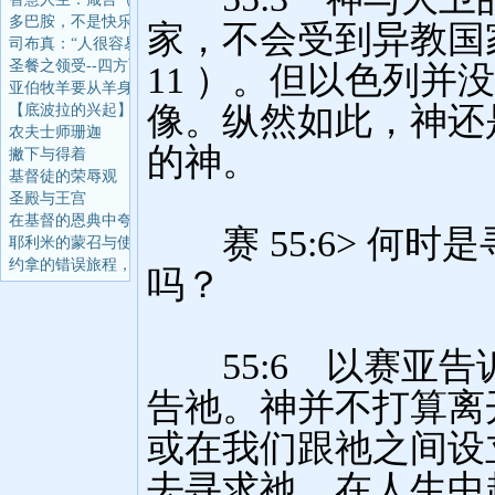
多巴胺，不是快乐分子
司布真：“人很容易挑
圣餐之领受--四方面 第
亚伯牧羊要从羊身上得
【底波拉的兴起】当该
农夫士师珊迦
撇下与得着
基督徒的荣辱观
圣殿与王宫
在基督的恩典中夸胜
耶利米的蒙召与使命
约拿的错误旅程，却成