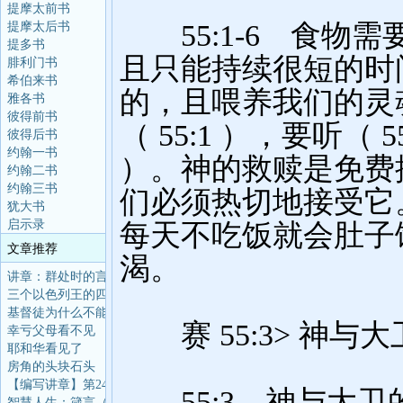
提摩太前书
提摩太后书
提多书
腓利门书
希伯来书
雅各书
彼得前书
彼得后书
约翰一书
约翰二书
约翰三书
犹大书
启示录
文章推荐
讲章：群处时的言语智
三个以色列王的四十年
基督徒为什么不能算命
幸亏父母看不见
耶和华看见了
房角的头块石头
【编写讲章】第24讲：
智慧人生：箴言（第97